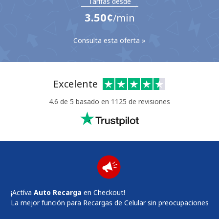
Tarifas desde
⁦3.50¢⁩
/min
Consulta esta oferta »
No se ha creado una contraseña
Excelente
Mínimo 8 caracteres
4.6 de 5 basado en 1125 de revisiones
Una letra mayúscula y una minúscula
Un número
Un caracter especial
¡Actíva
Auto Recarga
en Checkout!
Mantente en contacto para recibir nuestras mejores
La mejor función para Recargas de Celular sin preocupaciones
ofertas.