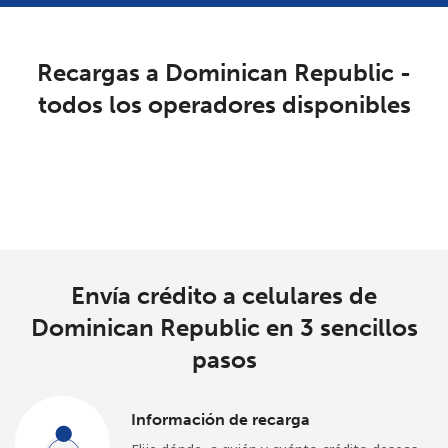
Al abrir una cuenta en este sitio web, estoy de acuerdo con
estos
Términos y condiciones.
Recargas a Dominican Republic -
Únete
todos los operadores disponibles
Loading operators. Please wait.
¡Hola!
Inicia sesión o
REGÍSTRATE →
Envía crédito a celulares de
Dominican Republic en 3 sencillos
pasos
¿Olvidaste tu contraseña? →
Información de recarga