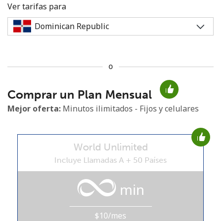
Ver tarifas para
o
No se ha creado una contraseña
Comprar un Plan Mensual
Mínimo 8 caracteres
Una letra mayúscula y una minúscula
Mejor oferta:
Minutos ilimitados - Fijos y celulares
Un número
Un caracter especial
World Unlimited
Incluye Llamadas A + 50 Países
min
Mantente en contacto para recibir nuestras mejores
ofertas.
$10/mes