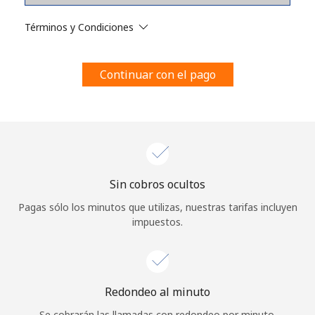
Al abrir una cuenta en este sitio web, estoy de acuerdo con
estos
Términos y condiciones.
Términos y Condiciones
Únete
Continuar con el pago
¡Hola!
Sin cobros ocultos
Inicia sesión o
REGÍSTRATE →
Pagas sólo los minutos que utilizas, nuestras tarifas incluyen
impuestos.
Redondeo al minuto
¿Olvidaste tu contraseña? →
Se cobrarán las llamadas con redondeo por minuto.