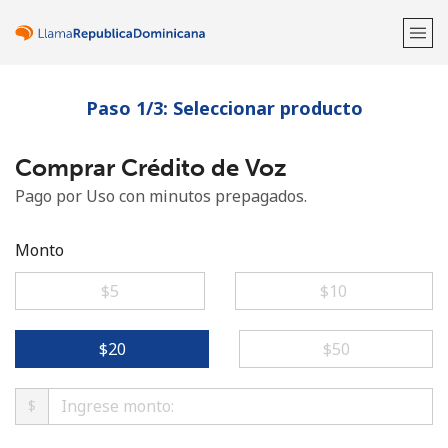
Paso 1/3: Seleccionar producto
¡Bienvenido!
Comprar Crédito de Voz
¿Ya tienes una cuenta?
Inicia sesión →
Pago por Uso con minutos prepagados.
Regístrate con
Monto
⁦$5⁩
⁦$10⁩
o
⁦$20⁩
⁦$50⁩
$