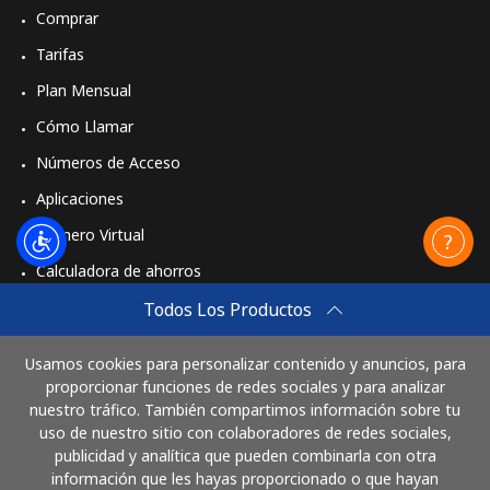
Comprar
Tarifas
Plan Mensual
Cómo Llamar
Números de Acceso
Aplicaciones
Número Virtual
Calculadora de ahorros
Travel eSIM
Todos Los Productos
Comprar
Usamos cookies para personalizar contenido y anuncios, para
Cómo funciona
proporcionar funciones de redes sociales y para analizar
nuestro tráfico. También compartimos información sobre tu
uso de nuestro sitio con colaboradores de redes sociales,
publicidad y analítica que pueden combinarla con otra
Paga con
información que les hayas proporcionado o que hayan