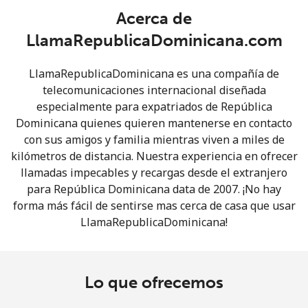
Acerca de
LlamaRepublicaDominicana.com
LlamaRepublicaDominicana es una compañía de
telecomunicaciones internacional diseñada
especialmente para expatriados de República
No se ha creado una contraseña
Dominicana quienes quieren mantenerse en contacto
Mínimo 8 caracteres
con sus amigos y familia mientras viven a miles de
Una letra mayúscula y una minúscula
kilómetros de distancia. Nuestra experiencia en ofrecer
Un número
llamadas impecables y recargas desde el extranjero
Un caracter especial
para República Dominicana data de 2007. ¡No hay
forma más fácil de sentirse mas cerca de casa que usar
LlamaRepublicaDominicana!
Lo que ofrecemos
Mantente en contacto para recibir nuestras mejores
ofertas.