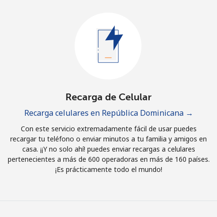
Al abrir una cuenta en este sitio web, estoy de acuerdo con
estos
Términos y condiciones.
Únete
Recarga de Celular
¡Hola!
Recarga celulares en República Dominicana →
Inicia sesión o
REGÍSTRATE →
Con este servicio extremadamente fácil de usar puedes
recargar tu teléfono o enviar minutos a tu familia y amigos en
casa. ¡¡Y no solo ahí! puedes enviar recargas a celulares
pertenecientes a más de 600 operadoras en más de 160 países.
¡Es prácticamente todo el mundo!
¿Olvidaste tu contraseña? →