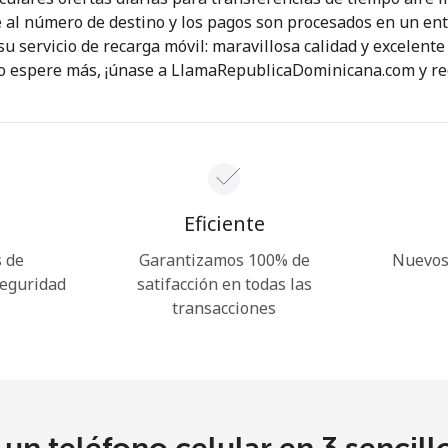
al número de destino y los pagos son procesados en un ent
 servicio de recarga móvil: maravillosa calidad y excelente 
¡Hola!
No espere más, ¡únase a LlamaRepublicaDominicana.com y re
Inicia sesión o
REGÍSTRATE →
Eficiente
 de
Garantizamos 100% de
Nuevos 
seguridad
satifacción en todas las
transacciones
¿Olvidaste tu contraseña? →
Iniciar Sesión