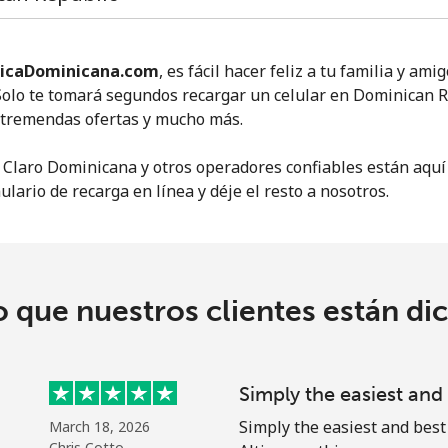
o
icaDominicana.com
, es fácil hacer feliz a tu familia y ami
Solo te tomará segundos recargar un celular en Dominican R
, tremendas ofertas y mucho más.
 Claro Dominicana y otros operadores confiables están aquí 
ulario de recarga en línea y déje el resto a nosotros.
o que nuestros clientes están di
No se ha creado una contraseña
Simply the easiest an
Mínimo 8 caracteres
Simply the easiest and best
March 18, 2026
Una letra mayúscula y una minúscula
Chris Cotto