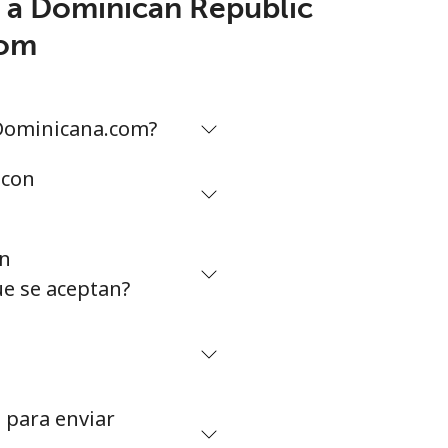
r a Dominican Republic
com
Dominicana.com?
 con
on
e se aceptan?
 para enviar