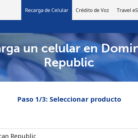
Recarga de Celular
Crédito de Voz
Travel e
rga un celular en Domi
¡Bienvenido!
Republic
¿Ya tienes una cuenta?
Inicia sesión →
Paso 1/3: Seleccionar producto
Regístrate con