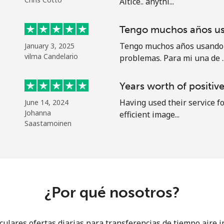
Altice.. anythi...
Un número
Un caracter especial
Tengo muchos años u
Tengo muchos años usando e
January 3, 2025
vilma Candelario
problemas. Para mi una de ..
Years worth of positiv
Having used their service fo
June 14, 2024
Mantente en contacto para recibir nuestras mejores
Johanna
efficient image...
ofertas.
Saastamoinen
Al abrir una cuenta en este sitio web, estoy de
acuerdo con estos
Términos y condiciones.
Únete
¿Por qué nosotros?
lares ofertas diarias para transferencias de tiempo aire in