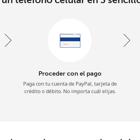
un teléfono celular en 3 sencill
o
Continuar con
Proceder con el pago
Paga con tu cuenta de PayPal, tarjeta de
crédito o débito. No importa cuál elijas.