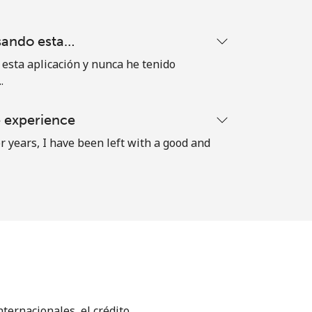
sando esta…
sta aplicación y nunca he tenido
.
e experience
r years, I have been left with a good and
ternacionales, el crédito