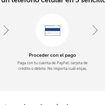
un teléfono celular en 3 sencill
o
Continuar con
Proceder con el pago
Paga con tu cuenta de PayPal, tarjeta de
crédito o débito. No importa cuál elijas.