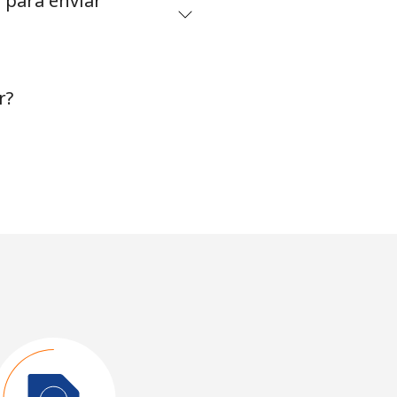
 para enviar
r?