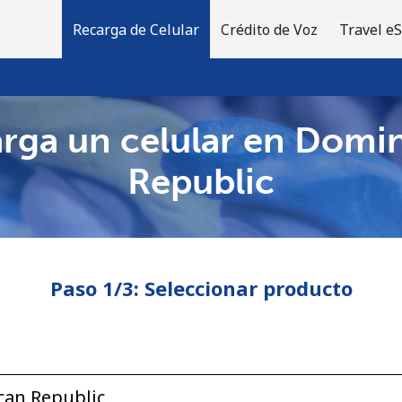
Recarga de Celular
Crédito de Voz
Travel e
rga un celular en Domi
¡Bienvenido!
Republic
¿Ya tienes una cuenta?
Inicia sesión →
Paso 1/3: Seleccionar producto
Regístrate con