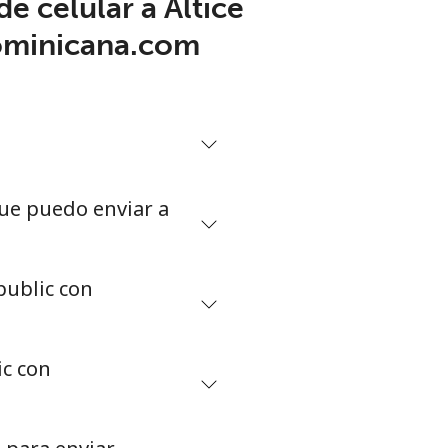
e celular a Altice
ominicana.com
que puedo enviar a
public con
ic con