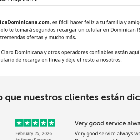
o
icaDominicana.com
, es fácil hacer feliz a tu familia y ami
Solo te tomará segundos recargar un celular en Dominican R
, tremendas ofertas y mucho más.
 Claro Dominicana y otros operadores confiables están aquí 
ulario de recarga en línea y déje el resto a nosotros.
o que nuestros clientes están di
No se ha creado una contraseña
Very good service alw
Mínimo 8 caracteres
Very good service always wo
February 25, 2026
Una letra mayúscula y una minúscula
Anthony Reynoso