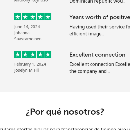
Dominican republic wou...
Un número
Un caracter especial
Years worth of positiv
Having used their service fo
June 14, 2024
Johanna
efficient image...
Saastamoinen
Excellent connection
Mantente en contacto para recibir nuestras mejores
Excellent connection Excell
February 1, 2024
ofertas.
Joselyn M Hill
the company and ...
Al abrir una cuenta en este sitio web, estoy de
acuerdo con estos
Términos y condiciones.
Únete
¿Por qué nosotros?
lares ofertas diarias para transferencias de tiempo aire in