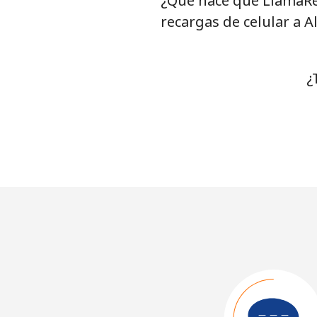
¿Qué hace que LlamaRe
recargas de celular a 
¿