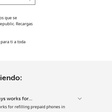
gos que se
epublic. Recargas
para ti a toda
ciendo:
ays works for…
rks for refilling prepaid phones in