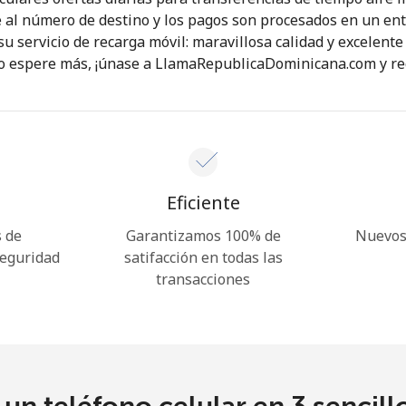
al número de destino y los pagos son procesados en un ent
 servicio de recarga móvil: maravillosa calidad y excelente 
¡Hola!
No espere más, ¡únase a LlamaRepublicaDominicana.com y re
Inicia sesión o
REGÍSTRATE →
Eficiente
 de
Garantizamos 100% de
Nuevos 
seguridad
satifacción en todas las
transacciones
¿Olvidaste tu contraseña? →
Iniciar Sesión