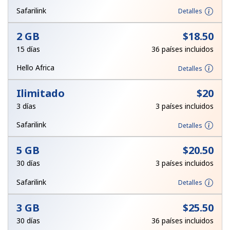
Al abrir una cuenta en este sitio web, estoy de acuerdo con
Safarilink
Detalles
estos
Términos y condiciones.
2 GB
⁦$18.50⁩
Únete
15 días
36 países incluidos
Hello Africa
Detalles
Ilimitado
⁦$20⁩
¡Hola!
3 días
3 países incluidos
Safarilink
Detalles
Inicia sesión o
REGÍSTRATE →
5 GB
⁦$20.50⁩
30 días
3 países incluidos
Safarilink
Detalles
3 GB
⁦$25.50⁩
¿Olvidaste tu contraseña? →
30 días
36 países incluidos