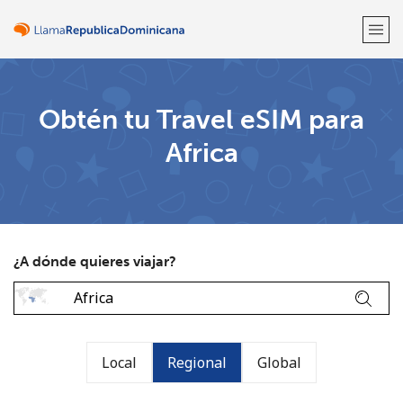
¡Bienvenido!
Obtén tu Travel eSIM para
Africa
¿Ya tienes una cuenta?
Inicia sesión →
Regístrate con
¿A dónde quieres viajar?
o
Local
Regional
Global