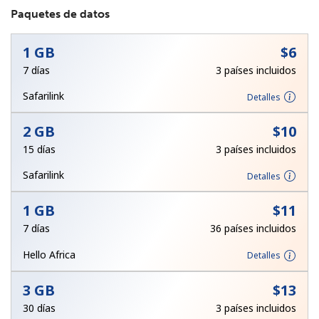
Paquetes de datos
1 GB
⁦$6⁩
7 días
3 países incluidos
Safarilink
Detalles
No se ha creado una contraseña
2 GB
⁦$10⁩
Mínimo 8 caracteres
15 días
3 países incluidos
Una letra mayúscula y una minúscula
Un número
Safarilink
Detalles
Un caracter especial
1 GB
⁦$11⁩
7 días
36 países incluidos
Hello Africa
Detalles
3 GB
⁦$13⁩
Mantente en contacto para recibir nuestras mejores
ofertas.
30 días
3 países incluidos