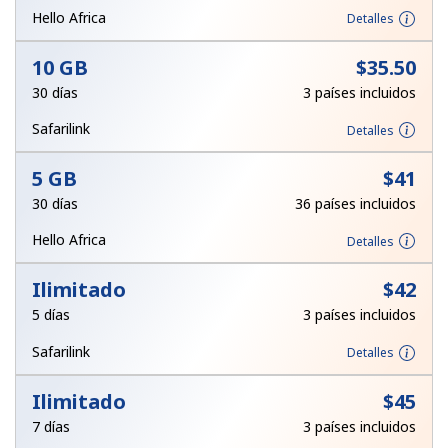
Hello Africa
Detalles
Iniciar Sesión
10 GB
⁦$35.50⁩
o
30 días
3 países incluidos
Safarilink
Detalles
Continuar con
5 GB
⁦$41⁩
30 días
36 países incluidos
Hello Africa
Detalles
Ilimitado
⁦$42⁩
5 días
3 países incluidos
Safarilink
Detalles
Ilimitado
⁦$45⁩
7 días
3 países incluidos