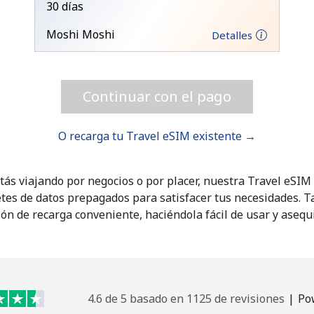
30 días
Moshi Moshi
Detalles
¡Hola!
Inicia sesión o
REGÍSTRATE →
Continuar con el pago
O recarga tu Travel eSIM existente →
tás viajando por negocios o por placer, nuestra Travel eSI
tes de datos prepagados para satisfacer tus necesidades. 
ón de recarga conveniente, haciéndola fácil de usar y asequ
¿Olvidaste tu contraseña? →
Iniciar Sesión
4.6 de 5 basado en 1125 de revisiones
|
Po