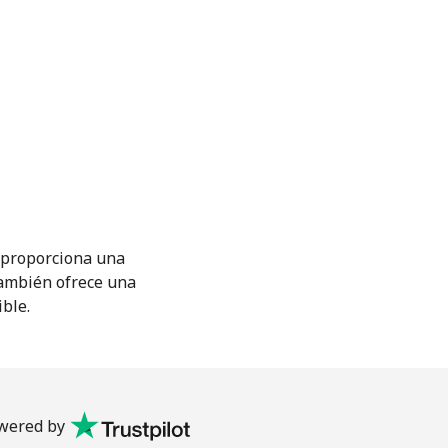
M proporciona una
También ofrece una
ible.
wered by