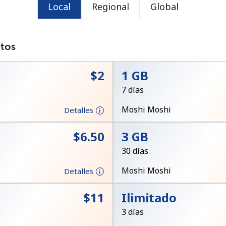
Local
Regional
Global
o
atos
⁦$2⁩
1 GB
7 días
Moshi Moshi
Detalles
⁦$6.50⁩
3 GB
30 días
Moshi Moshi
Detalles
No se ha creado una contraseña
⁦$11⁩
Ilimitado
Mínimo 8 caracteres
3 días
Una letra mayúscula y una minúscula