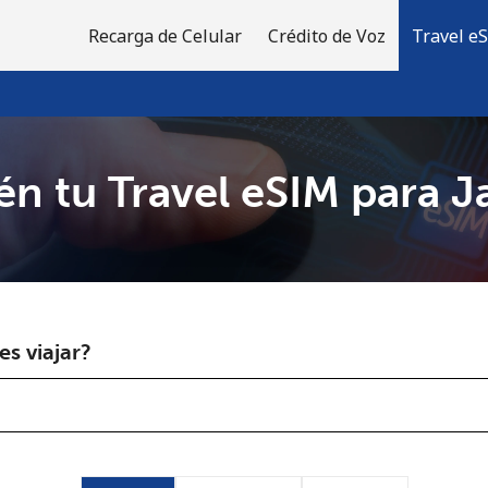
Recarga de Celular
Crédito de Voz
Travel e
n tu Travel eSIM para 
¡Bienvenido!
¿Ya tienes una cuenta?
Inicia sesión →
s viajar?
Regístrate con