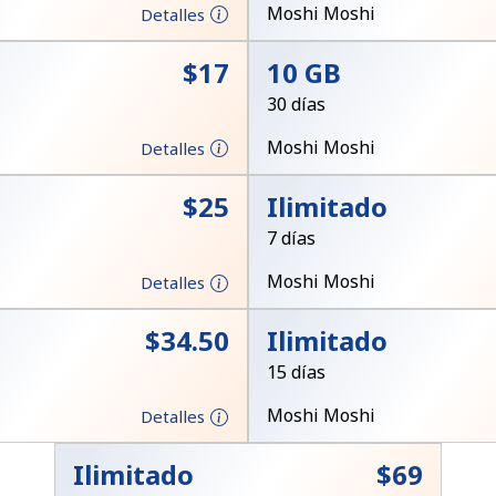
Un número
Moshi Moshi
Detalles
Un caracter especial
⁦$17⁩
10 GB
30 días
Moshi Moshi
Detalles
⁦$25⁩
Ilimitado
Mantente en contacto para recibir nuestras mejores
7 días
ofertas.
Moshi Moshi
Detalles
Al abrir una cuenta en este sitio web, estoy de
acuerdo con estos
Términos y condiciones.
⁦$34.50⁩
Ilimitado
15 días
Únete
Moshi Moshi
Detalles
Ilimitado
⁦$69⁩