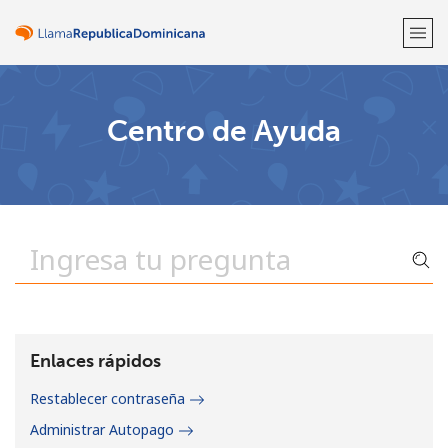
¡Bienvenido!
Centro de Ayuda
¿Ya tienes una cuenta?
Inicia sesión →
Regístrate con
o
Enlaces rápidos
Restablecer contraseña
Administrar Autopago