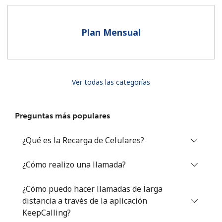
Al abrir una cuenta en este sitio web, estoy de acuerdo con
estos
Términos y condiciones.
Plan Mensual
Únete
Ver todas las categorías
¡Hola!
Preguntas más populares
Inicia sesión o
REGÍSTRATE →
¿Qué es la Recarga de Celulares?
¿Cómo realizo una llamada?
¿Cómo puedo hacer llamadas de larga
distancia a través de la aplicación
¿Olvidaste tu contraseña? →
KeepCalling?