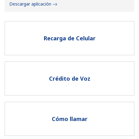
Descargar aplicación
Recarga de Celular
No se ha creado una contraseña
Mínimo 8 caracteres
Una letra mayúscula y una minúscula
Un número
Crédito de Voz
Un caracter especial
Cómo llamar
Mantente en contacto para recibir nuestras mejores
ofertas.