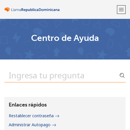
¡Bienvenido!
Centro de Ayuda
¿Ya tienes una cuenta?
Inicia sesión →
Regístrate con
o
Enlaces rápidos
Restablecer contraseña
Administrar Autopago