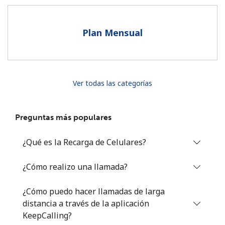
Al abrir una cuenta en este sitio web, estoy de acuerdo con
estos
Términos y condiciones.
Plan Mensual
Únete
Ver todas las categorías
¡Hola!
Preguntas más populares
Inicia sesión o
REGÍSTRATE →
¿Qué es la Recarga de Celulares?
¿Cómo realizo una llamada?
¿Cómo puedo hacer llamadas de larga
distancia a través de la aplicación
¿Olvidaste tu contraseña? →
KeepCalling?