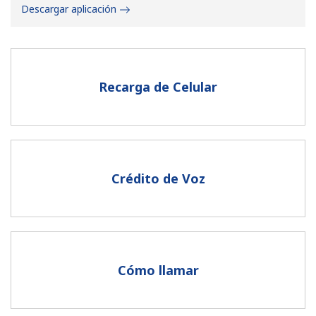
Descargar aplicación
Recarga de Celular
No se ha creado una contraseña
Mínimo 8 caracteres
Una letra mayúscula y una minúscula
Un número
Crédito de Voz
Un caracter especial
Cómo llamar
Mantente en contacto para recibir nuestras mejores
ofertas.