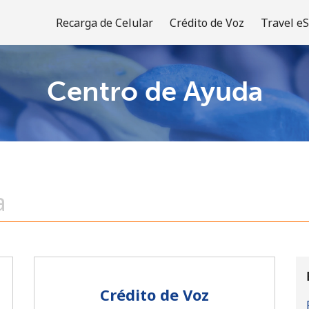
Recarga de Celular
Crédito de Voz
Travel e
Centro de Ayuda
¡Bienvenido!
¿Ya tienes una cuenta?
Inicia sesión →
Regístrate con
Crédito de Voz
o