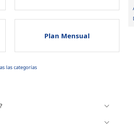
Plan Mensual
as las categorías
No se ha creado una contraseña
?
Mínimo 8 caracteres
Una letra mayúscula y una minúscula
Un número
Un caracter especial