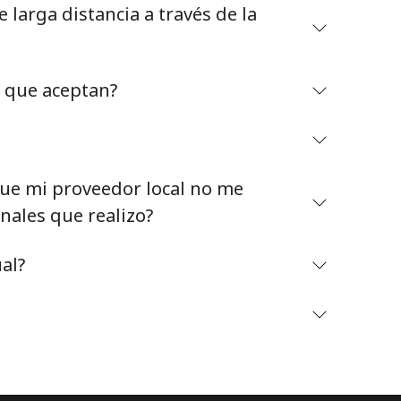
larga distancia a través de la
o que aceptan?
Mantente en contacto para recibir nuestras mejores
ofertas.
e mi proveedor local no me
Al abrir una cuenta en este sitio web, estoy de
nales que realizo?
acuerdo con estos
Términos y condiciones.
al?
Únete