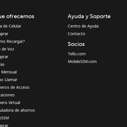
¡Hola!
ue ofrecemos
Ayuda y Soporte
Inicia sesión o
REGÍSTRATE →
a de Celular
Centro de Ayuda
prar
Contacto
mo Recargar?
Socios
o de Voz
Tello.com
prar
MobileSIM.com
fas
n Mensual
¿Olvidaste tu contraseña? →
o Llamar
eros de Acceso
caciones
Iniciar Sesión
ero Virtual
uladora de ahorros
o
 eSIM
prar