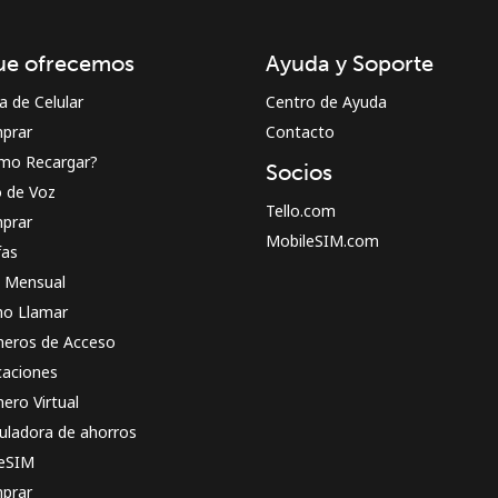
¡Hola!
ue ofrecemos
Ayuda y Soporte
Inicia sesión o
REGÍSTRATE →
a de Celular
Centro de Ayuda
prar
Contacto
mo Recargar?
Socios
o de Voz
Tello.com
prar
MobileSIM.com
fas
n Mensual
¿Olvidaste tu contraseña? →
o Llamar
eros de Acceso
caciones
Iniciar Sesión
ero Virtual
uladora de ahorros
o
 eSIM
prar