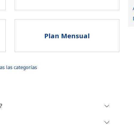
Plan Mensual
as las categorías
No se ha creado una contraseña
?
Mínimo 8 caracteres
Una letra mayúscula y una minúscula
Un número
Un caracter especial