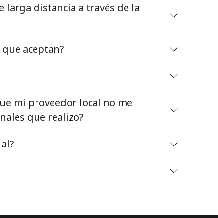
larga distancia a través de la
o que aceptan?
Mantente en contacto para recibir nuestras mejores
ofertas.
e mi proveedor local no me
Al abrir una cuenta en este sitio web, estoy de
nales que realizo?
acuerdo con estos
Términos y condiciones.
al?
Únete