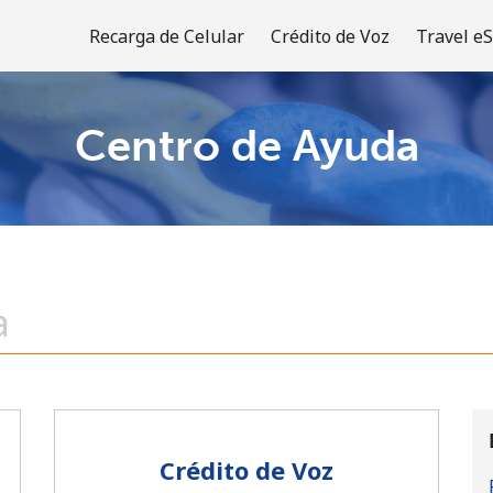
Recarga de Celular
Crédito de Voz
Travel e
Centro de Ayuda
¡Bienvenido!
¿Ya tienes una cuenta?
Inicia sesión →
Regístrate con
Crédito de Voz
o