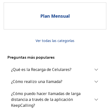
Al abrir una cuenta en este sitio web, estoy de acuerdo con
estos
Términos y condiciones.
Plan Mensual
Únete
Ver todas las categorías
¡Hola!
Preguntas más populares
Inicia sesión o
REGÍSTRATE →
¿Qué es la Recarga de Celulares?
¿Cómo realizo una llamada?
¿Cómo puedo hacer llamadas de larga
distancia a través de la aplicación
¿Olvidaste tu contraseña? →
KeepCalling?