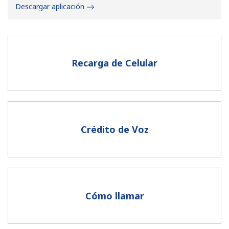
Descargar aplicación
Recarga de Celular
No se ha creado una contraseña
Mínimo 8 caracteres
Una letra mayúscula y una minúscula
Un número
Crédito de Voz
Un caracter especial
Cómo llamar
Mantente en contacto para recibir nuestras mejores
ofertas.