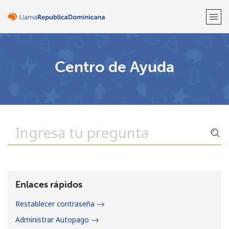
¡Bienvenido!
Centro de Ayuda
¿Ya tienes una cuenta?
Inicia sesión →
Regístrate con
o
Enlaces rápidos
Restablecer contraseña
Administrar Autopago