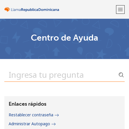
¡Bienvenido!
Centro de Ayuda
¿Ya tienes una cuenta?
Inicia sesión →
Regístrate con
o
Enlaces rápidos
Restablecer contraseña
Administrar Autopago