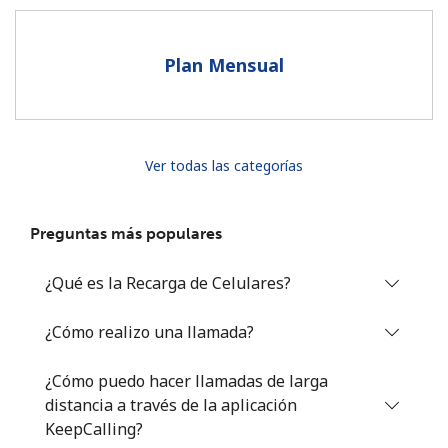
Al abrir una cuenta en este sitio web, estoy de acuerdo con
estos
Términos y condiciones.
Plan Mensual
Únete
Ver todas las categorías
¡Hola!
Preguntas más populares
Inicia sesión o
REGÍSTRATE →
¿Qué es la Recarga de Celulares?
¿Cómo realizo una llamada?
¿Cómo puedo hacer llamadas de larga
distancia a través de la aplicación
¿Olvidaste tu contraseña? →
KeepCalling?