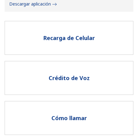
Descargar aplicación
Recarga de Celular
No se ha creado una contraseña
Mínimo 8 caracteres
Una letra mayúscula y una minúscula
Un número
Crédito de Voz
Un caracter especial
Cómo llamar
Mantente en contacto para recibir nuestras mejores
ofertas.