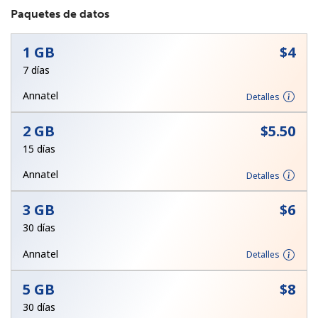
Paquetes de datos
1 GB
⁦$4⁩
7 días
Annatel
Detalles
No se ha creado una contraseña
2 GB
⁦$5.50⁩
Mínimo 8 caracteres
15 días
Una letra mayúscula y una minúscula
Un número
Annatel
Detalles
Un caracter especial
3 GB
⁦$6⁩
30 días
Annatel
Detalles
5 GB
⁦$8⁩
Mantente en contacto para recibir nuestras mejores
ofertas.
30 días