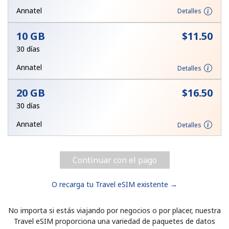
Al abrir una cuenta en este sitio web, estoy de acuerdo con
Annatel
Detalles
estos
Términos y condiciones.
10 GB
⁦$11.50⁩
Únete
30 días
Annatel
Detalles
20 GB
⁦$16.50⁩
¡Hola!
30 días
Annatel
Detalles
Inicia sesión o
REGÍSTRATE →
Continuar con el pago
O recarga tu Travel eSIM existente →
No importa si estás viajando por negocios o por placer, nuestra
¿Olvidaste tu contraseña? →
Travel eSIM proporciona una variedad de paquetes de datos