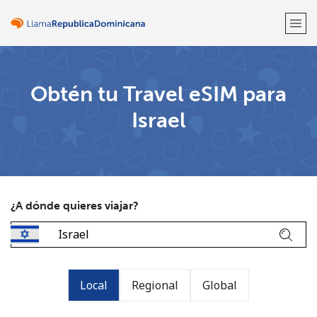
¡Bienvenido!
Obtén tu Travel eSIM para
Israel
¿Ya tienes una cuenta?
Inicia sesión →
Regístrate con
¿A dónde quieres viajar?
o
Local
Regional
Global