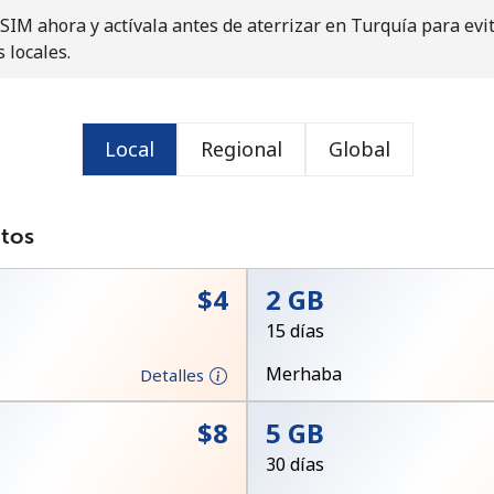
IM ahora y actívala antes de aterrizar en Turquía para evi
o
s locales.
Local
Regional
Global
atos
⁦$4⁩
2 GB
15 días
Merhaba
Detalles
No se ha creado una contraseña
⁦$8⁩
5 GB
Mínimo 8 caracteres
30 días
Una letra mayúscula y una minúscula