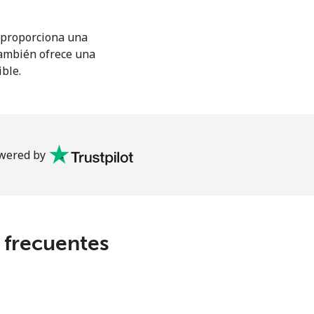
M proporciona una
También ofrece una
ible.
wered by
s frecuentes