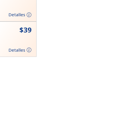
Detalles
⁦$39⁩
Detalles