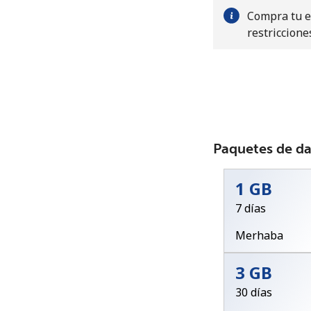
Compra tu eS
restriccione
Paquetes de d
1 GB
7 días
Merhaba
3 GB
30 días