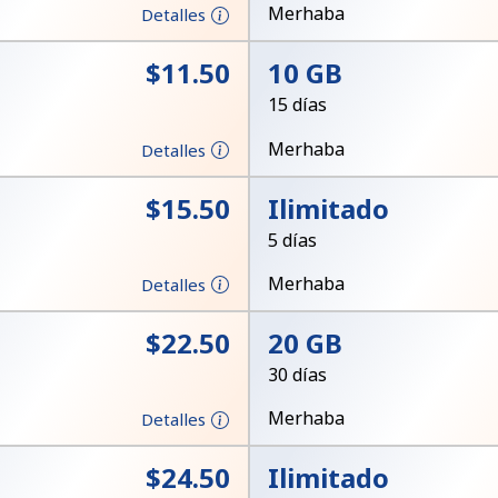
Un número
Merhaba
Detalles
Un caracter especial
⁦$11.50⁩
10 GB
15 días
Merhaba
Detalles
⁦$15.50⁩
Ilimitado
Mantente en contacto para recibir nuestras mejores
5 días
ofertas.
Merhaba
Detalles
Al abrir una cuenta en este sitio web, estoy de
acuerdo con estos
Términos y condiciones.
⁦$22.50⁩
20 GB
30 días
Únete
Merhaba
Detalles
⁦$24.50⁩
Ilimitado