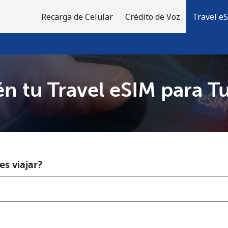
Recarga de Celular
Crédito de Voz
Travel e
n tu Travel eSIM para T
¡Bienvenido!
¿Ya tienes una cuenta?
Inicia sesión →
s viajar?
Regístrate con