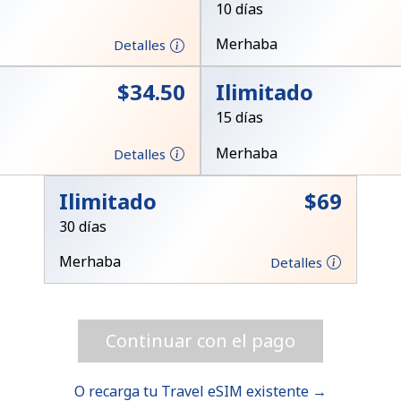
10 días
Merhaba
Detalles
¡Hola!
⁦$34.50⁩
Ilimitado
Inicia sesión o
REGÍSTRATE →
15 días
Merhaba
Detalles
Ilimitado
⁦$69⁩
30 días
Merhaba
Detalles
¿Olvidaste tu contraseña? →
Continuar con el pago
Iniciar Sesión
O recarga tu Travel eSIM existente →