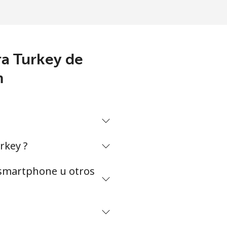
ra Turkey de
m
rkey ?
n smartphone u otros