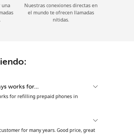
r una
Nuestras conexiones directas en
amadas
el mundo te ofrecen llamadas
.
nítidas.
ciendo:
ays works for…
rks for refilling prepaid phones in
 customer for many years. Good price, great