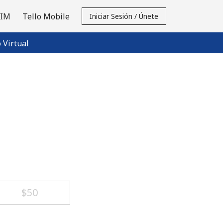
SIM
Tello Mobile
Iniciar Sesión / Únete
Virtual
⁦$50⁩