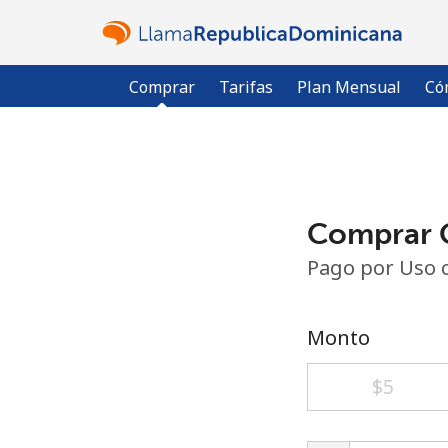
Comprar
Tarifas
Plan Mensual
Có
Comprar C
Pago por Uso 
Monto
⁦$5⁩