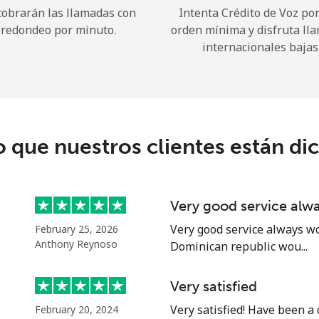
cobrarán las llamadas con
Intenta Crédito de Voz po
redondeo por minuto.
orden mínima y disfruta ll
¡Hola!
internacionales bajas
Inicia sesión o
REGÍSTRATE →
o que nuestros clientes están di
Very good service alw
¿Olvidaste tu contraseña? →
Very good service always wo
February 25, 2026
Anthony Reynoso
Dominican republic wou...
Iniciar Sesión
Very satisfied
Very satisfied! Have been a
February 20, 2024