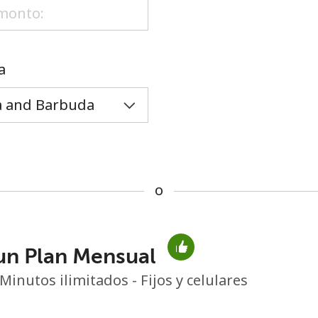
o
a
o
un Plan Mensual
No se ha creado una contraseña
Minutos ilimitados - Fijos y celulares
Mínimo 8 caracteres
Una letra mayúscula y una minúscula