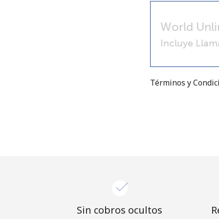
World Unli
Incluye Llam
Términos y Condi
Sin cobros ocultos
R