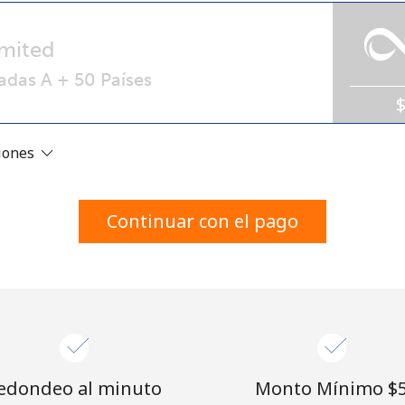
Un número
Un caracter especial
mited
adas A + 50 Países
ciones
Mantente en contacto para recibir nuestras mejores
ofertas.
Continuar con el pago
Al abrir una cuenta en este sitio web, estoy de
acuerdo con estos
Términos y condiciones.
Únete
edondeo al minuto
Monto Mínimo ⁦$5