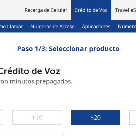
Recarga de Celular
Crédito de Voz
Travel e
mo Llamar
Números de Acceso
Aplicaciones
Número 
Paso 1/3: Seleccionar producto
¡Bienvenido!
rédito de Voz
¿Ya tienes una cuenta?
Inicia sesión →
con minutos prepagados.
Regístrate con
⁦$10⁩
⁦$20⁩