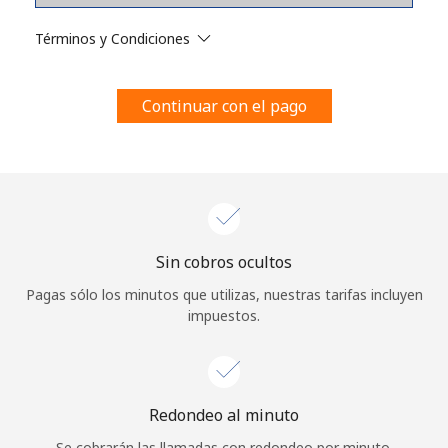
Al abrir una cuenta en este sitio web, estoy de acuerdo con
estos
Términos y condiciones.
Términos y Condiciones
Únete
Continuar con el pago
¡Hola!
Sin cobros ocultos
Inicia sesión o
REGÍSTRATE →
Pagas sólo los minutos que utilizas, nuestras tarifas incluyen
impuestos.
Redondeo al minuto
¿Olvidaste tu contraseña? →
Se cobrarán las llamadas con redondeo por minuto.