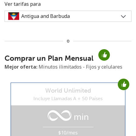
Ver tarifas para
o
No se ha creado una contraseña
Comprar un Plan Mensual
Mínimo 8 caracteres
Una letra mayúscula y una minúscula
Mejor oferta:
Minutos ilimitados - Fijos y celulares
Un número
Un caracter especial
World Unlimited
Incluye Llamadas A + 50 Países
min
Mantente en contacto para recibir nuestras mejores
ofertas.
$10/mes