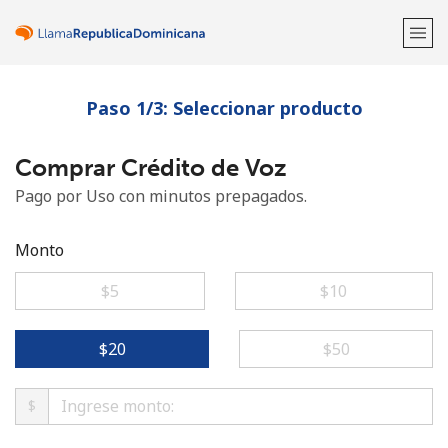
Paso 1/3: Seleccionar producto
¡Bienvenido!
Comprar Crédito de Voz
¿Ya tienes una cuenta?
Inicia sesión →
Pago por Uso con minutos prepagados.
Regístrate con
Monto
⁦$5⁩
⁦$10⁩
o
⁦$20⁩
⁦$50⁩
$