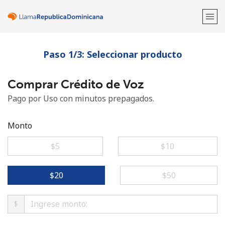
Paso 1/3: Seleccionar producto
¡Bienvenido!
Comprar Crédito de Voz
¿Ya tienes una cuenta?
Inicia sesión →
Pago por Uso con minutos prepagados.
Regístrate con
Monto
⁦$5⁩
⁦$10⁩
o
⁦$20⁩
⁦$50⁩
$