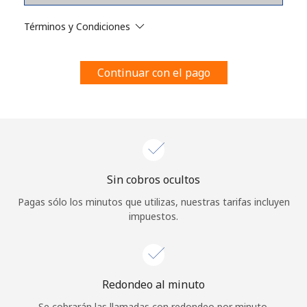
Al abrir una cuenta en este sitio web, estoy de acuerdo con
estos
Términos y condiciones.
Términos y Condiciones
Únete
Continuar con el pago
¡Hola!
Sin cobros ocultos
Inicia sesión o
REGÍSTRATE →
Pagas sólo los minutos que utilizas, nuestras tarifas incluyen
impuestos.
Redondeo al minuto
¿Olvidaste tu contraseña? →
Se cobrarán las llamadas con redondeo por minuto.