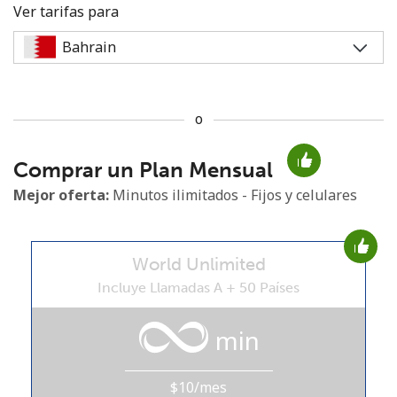
Ver tarifas para
o
No se ha creado una contraseña
Comprar un Plan Mensual
Mínimo 8 caracteres
Una letra mayúscula y una minúscula
Mejor oferta:
Minutos ilimitados - Fijos y celulares
Un número
Un caracter especial
World Unlimited
Incluye Llamadas A + 50 Países
min
Mantente en contacto para recibir nuestras mejores
ofertas.
$10/mes