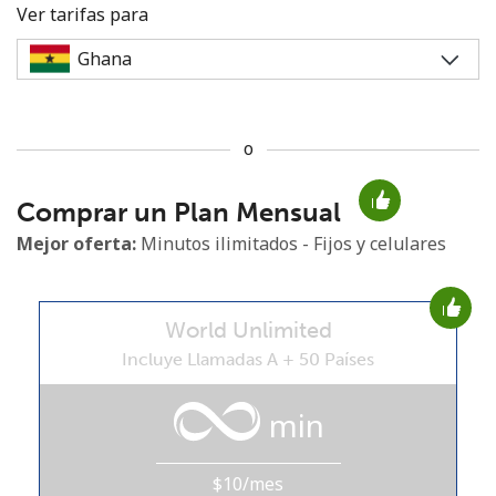
Ver tarifas para
o
No se ha creado una contraseña
Comprar un Plan Mensual
Mínimo 8 caracteres
Una letra mayúscula y una minúscula
Mejor oferta:
Minutos ilimitados - Fijos y celulares
Un número
Un caracter especial
World Unlimited
Incluye Llamadas A + 50 Países
min
Mantente en contacto para recibir nuestras mejores
ofertas.
$10/mes