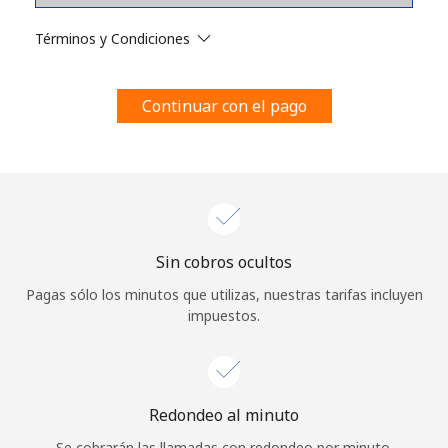
Al abrir una cuenta en este sitio web, estoy de acuerdo con
estos
Términos y condiciones.
Términos y Condiciones
Únete
Continuar con el pago
¡Hola!
Sin cobros ocultos
Inicia sesión o
REGÍSTRATE →
Pagas sólo los minutos que utilizas, nuestras tarifas incluyen
impuestos.
Redondeo al minuto
¿Olvidaste tu contraseña? →
Se cobrarán las llamadas con redondeo por minuto.