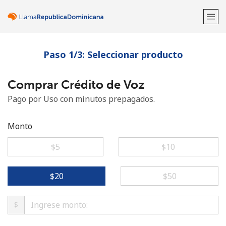
Paso 1/3: Seleccionar producto
¡Bienvenido!
Comprar Crédito de Voz
¿Ya tienes una cuenta?
Inicia sesión →
Pago por Uso con minutos prepagados.
Regístrate con
Monto
⁦$5⁩
⁦$10⁩
o
⁦$20⁩
⁦$50⁩
$