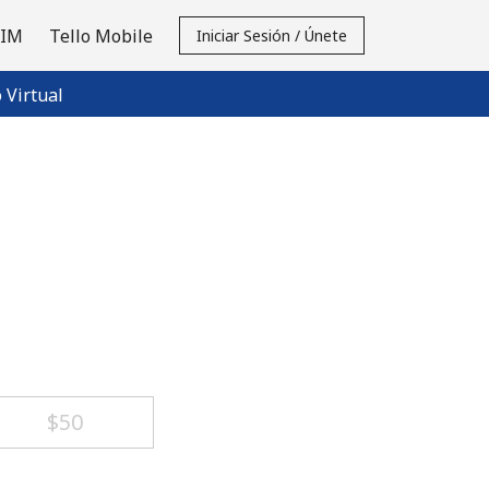
SIM
Tello Mobile
Iniciar Sesión / Únete
Virtual
⁦$50⁩