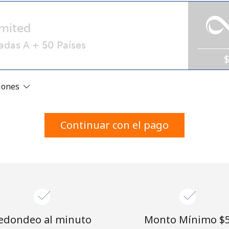
Un número
Un caracter especial
mited
adas A + 50 Países
ciones
Mantente en contacto para recibir nuestras mejores
ofertas.
Continuar con el pago
Al abrir una cuenta en este sitio web, estoy de
acuerdo con estos
Términos y condiciones.
Únete
edondeo al minuto
Monto Mínimo ⁦$5