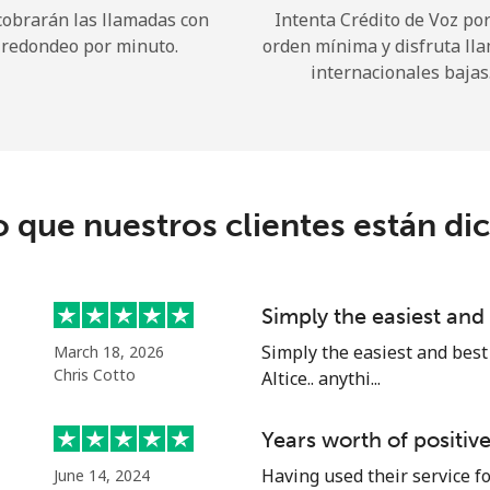
cobrarán las llamadas con
Intenta Crédito de Voz po
redondeo por minuto.
orden mínima y disfruta ll
¡Hola!
internacionales bajas
Inicia sesión o
REGÍSTRATE →
o que nuestros clientes están di
Simply the easiest an
¿Olvidaste tu contraseña? →
Simply the easiest and best
March 18, 2026
Chris Cotto
Altice.. anythi...
Iniciar Sesión
Years worth of positiv
Having used their service fo
June 14, 2024