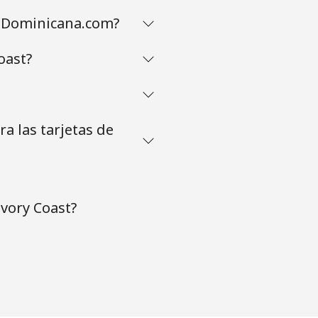
caDominicana.com?
oast?
a las tarjetas de
vory Coast?