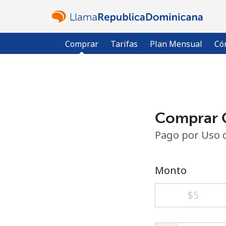
Comprar
Tarifas
Plan Mensual
Có
Comprar C
Pago por Uso 
Monto
⁦$5⁩