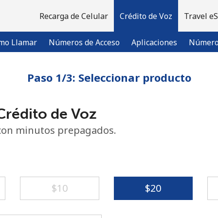
Recarga de Celular
Crédito de Voz
Travel e
mo Llamar
Números de Acceso
Aplicaciones
Número 
Paso 1/3: Seleccionar producto
¡Bienvenido!
rédito de Voz
¿Ya tienes una cuenta?
Inicia sesión →
con minutos prepagados.
Regístrate con
⁦$10⁩
⁦$20⁩