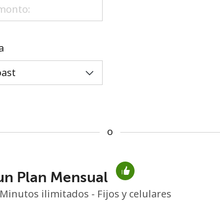
o
a
o
un Plan Mensual
No se ha creado una contraseña
Minutos ilimitados - Fijos y celulares
Mínimo 8 caracteres
Una letra mayúscula y una minúscula