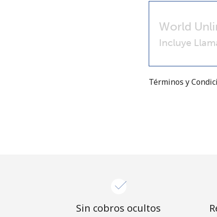
World Unli
Incluye Llam
Términos y Condi
Sin cobros ocultos
R