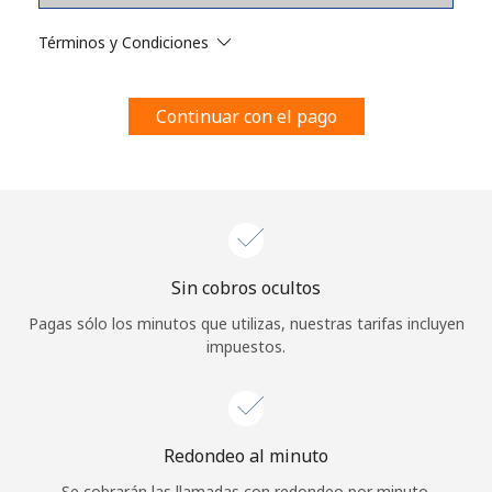
Al abrir una cuenta en este sitio web, estoy de acuerdo con
estos
Términos y condiciones.
Términos y Condiciones
Únete
Continuar con el pago
¡Hola!
Sin cobros ocultos
Inicia sesión o
REGÍSTRATE →
Pagas sólo los minutos que utilizas, nuestras tarifas incluyen
impuestos.
Redondeo al minuto
¿Olvidaste tu contraseña? →
Se cobrarán las llamadas con redondeo por minuto.