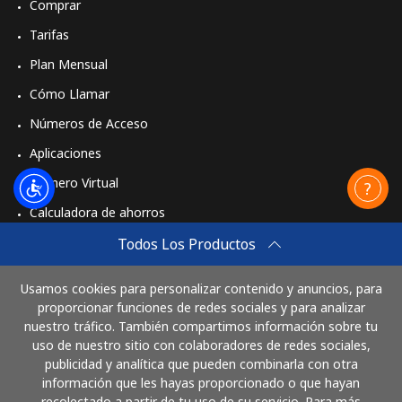
Comprar
Tarifas
Plan Mensual
Cómo Llamar
Números de Acceso
Aplicaciones
Número Virtual
Calculadora de ahorros
Travel eSIM
Todos Los Productos
Comprar
Usamos cookies para personalizar contenido y anuncios, para
Cómo funciona
proporcionar funciones de redes sociales y para analizar
nuestro tráfico. También compartimos información sobre tu
uso de nuestro sitio con colaboradores de redes sociales,
publicidad y analítica que pueden combinarla con otra
Paga con
información que les hayas proporcionado o que hayan
recolectado a partir de tu uso de su servicio. Para más