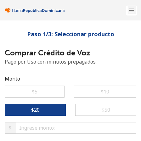
Paso 1/3: Seleccionar producto
¡Bienvenido!
Comprar Crédito de Voz
¿Ya tienes una cuenta?
Inicia sesión →
Pago por Uso con minutos prepagados.
Regístrate con
Monto
⁦$5⁩
⁦$10⁩
o
⁦$20⁩
⁦$50⁩
$