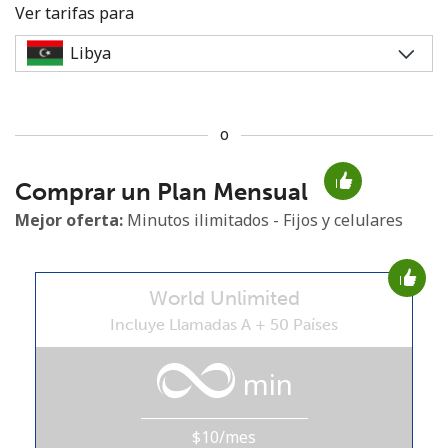
Ver tarifas para
o
No se ha creado una contraseña
Comprar un Plan Mensual
Mínimo 8 caracteres
Una letra mayúscula y una minúscula
Mejor oferta:
Minutos ilimitados - Fijos y celulares
Un número
Un caracter especial
World Unlimited
Incluye Llamadas A + 50 Países
min
Mantente en contacto para recibir nuestras mejores
ofertas.
$10/mes