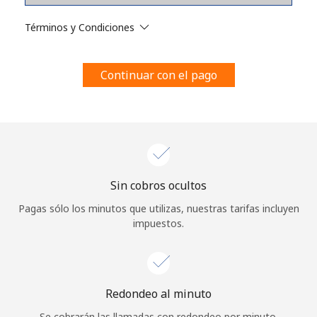
Al abrir una cuenta en este sitio web, estoy de acuerdo con
estos
Términos y condiciones.
Términos y Condiciones
Únete
Continuar con el pago
¡Hola!
Sin cobros ocultos
Inicia sesión o
REGÍSTRATE →
Pagas sólo los minutos que utilizas, nuestras tarifas incluyen
impuestos.
Redondeo al minuto
¿Olvidaste tu contraseña? →
Se cobrarán las llamadas con redondeo por minuto.