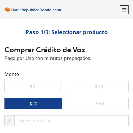
Paso 1/3: Seleccionar producto
¡Bienvenido!
Comprar Crédito de Voz
¿Ya tienes una cuenta?
Inicia sesión →
Pago por Uso con minutos prepagados.
Regístrate con
Monto
⁦$5⁩
⁦$10⁩
o
⁦$20⁩
⁦$50⁩
$