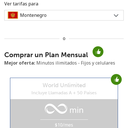
Ver tarifas para
o
No se ha creado una contraseña
Comprar un Plan Mensual
Mínimo 8 caracteres
Una letra mayúscula y una minúscula
Mejor oferta:
Minutos ilimitados - Fijos y celulares
Un número
Un caracter especial
World Unlimited
Incluye Llamadas A + 50 Países
min
Mantente en contacto para recibir nuestras mejores
ofertas.
$10/mes