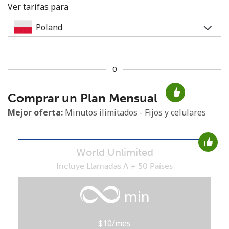
Ver tarifas para
o
No se ha creado una contraseña
Comprar un Plan Mensual
Mínimo 8 caracteres
Una letra mayúscula y una minúscula
Mejor oferta:
Minutos ilimitados - Fijos y celulares
Un número
Un caracter especial
World Unlimited
Incluye Llamadas A + 50 Países
min
Mantente en contacto para recibir nuestras mejores
ofertas.
$10/mes