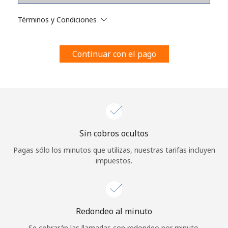
Al abrir una cuenta en este sitio web, estoy de acuerdo con
estos
Términos y condiciones.
Términos y Condiciones
Únete
Continuar con el pago
¡Hola!
Sin cobros ocultos
Inicia sesión o
REGÍSTRATE →
Pagas sólo los minutos que utilizas, nuestras tarifas incluyen
impuestos.
Redondeo al minuto
¿Olvidaste tu contraseña? →
Se cobrarán las llamadas con redondeo por minuto.