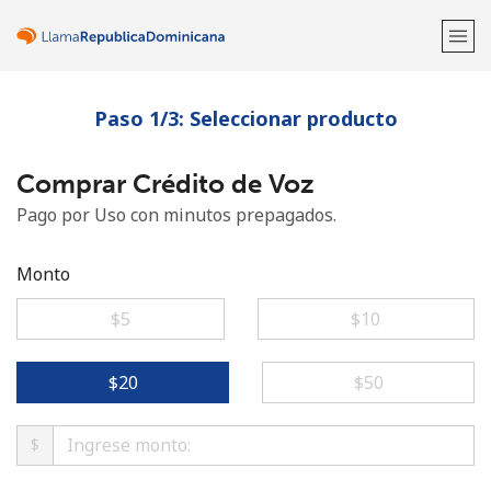
Paso 1/3: Seleccionar producto
¡Bienvenido!
Comprar Crédito de Voz
¿Ya tienes una cuenta?
Inicia sesión →
Pago por Uso con minutos prepagados.
Regístrate con
Monto
⁦$5⁩
⁦$10⁩
o
⁦$20⁩
⁦$50⁩
$