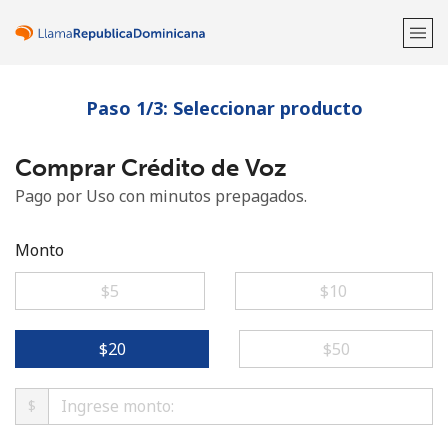
Paso 1/3: Seleccionar producto
¡Bienvenido!
Comprar Crédito de Voz
¿Ya tienes una cuenta?
Inicia sesión →
Pago por Uso con minutos prepagados.
Regístrate con
Monto
⁦$5⁩
⁦$10⁩
o
⁦$20⁩
⁦$50⁩
$