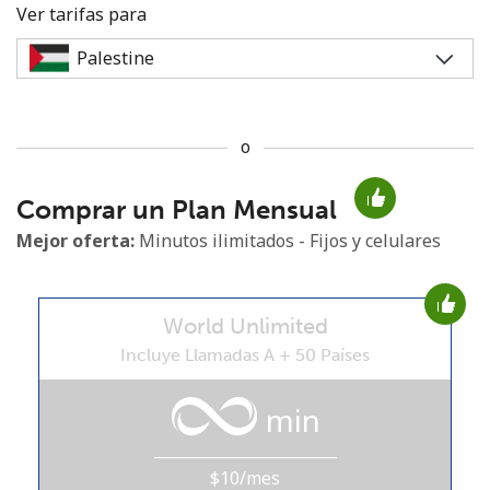
Ver tarifas para
o
No se ha creado una contraseña
Comprar un Plan Mensual
Mínimo 8 caracteres
Una letra mayúscula y una minúscula
Mejor oferta:
Minutos ilimitados - Fijos y celulares
Un número
Un caracter especial
World Unlimited
Incluye Llamadas A + 50 Países
min
Mantente en contacto para recibir nuestras mejores
ofertas.
$10/mes