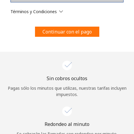
Al abrir una cuenta en este sitio web, estoy de acuerdo con
estos
Términos y condiciones.
Términos y Condiciones
Únete
Continuar con el pago
¡Hola!
Sin cobros ocultos
Inicia sesión o
REGÍSTRATE →
Pagas sólo los minutos que utilizas, nuestras tarifas incluyen
impuestos.
Redondeo al minuto
¿Olvidaste tu contraseña? →
Se cobrarán las llamadas con redondeo por minuto.