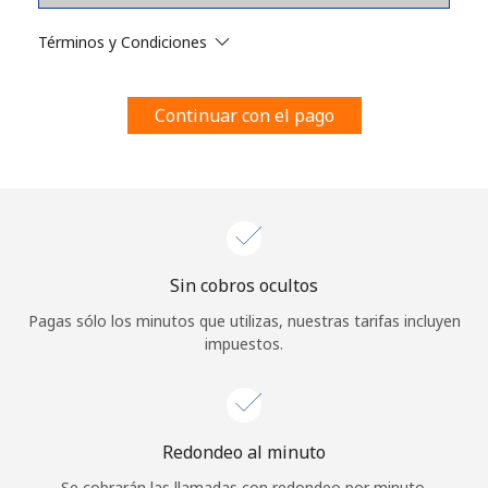
Al abrir una cuenta en este sitio web, estoy de acuerdo con
estos
Términos y condiciones.
Términos y Condiciones
Únete
Continuar con el pago
¡Hola!
Sin cobros ocultos
Inicia sesión o
REGÍSTRATE →
Pagas sólo los minutos que utilizas, nuestras tarifas incluyen
impuestos.
Redondeo al minuto
¿Olvidaste tu contraseña? →
Se cobrarán las llamadas con redondeo por minuto.