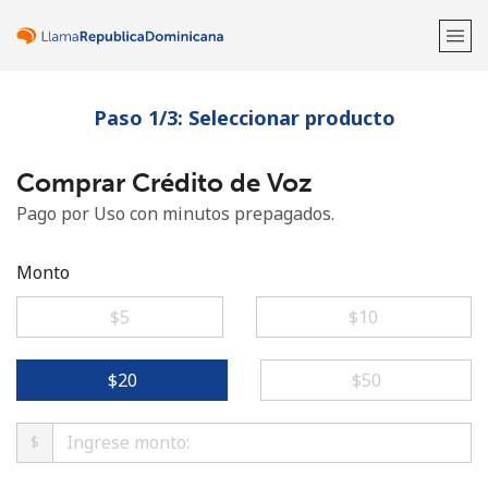
Paso 1/3: Seleccionar producto
¡Bienvenido!
Comprar Crédito de Voz
¿Ya tienes una cuenta?
Inicia sesión →
Pago por Uso con minutos prepagados.
Regístrate con
Monto
⁦$5⁩
⁦$10⁩
o
⁦$20⁩
⁦$50⁩
$