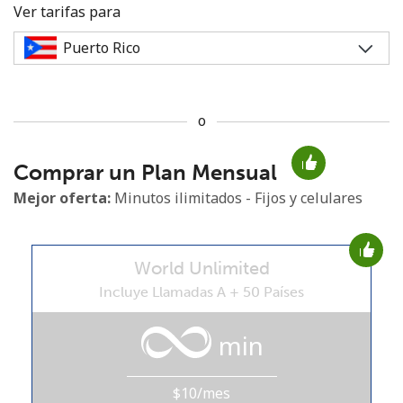
Ver tarifas para
o
No se ha creado una contraseña
Comprar un Plan Mensual
Mínimo 8 caracteres
Una letra mayúscula y una minúscula
Mejor oferta:
Minutos ilimitados - Fijos y celulares
Un número
Un caracter especial
World Unlimited
Incluye Llamadas A + 50 Países
min
Mantente en contacto para recibir nuestras mejores
ofertas.
$10/mes