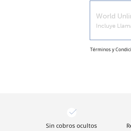
World Unli
Incluye Llam
Términos y Condi
Sin cobros ocultos
R