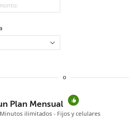
o
a
o
un Plan Mensual
No se ha creado una contraseña
Minutos ilimitados - Fijos y celulares
Mínimo 8 caracteres
Una letra mayúscula y una minúscula