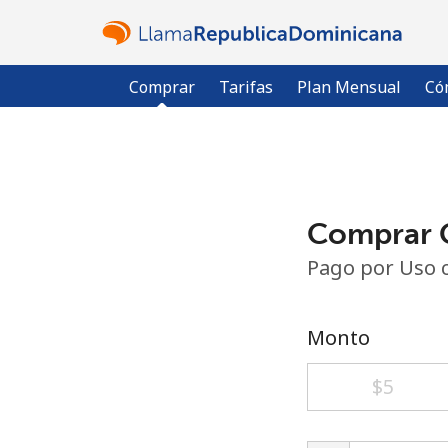
Comprar
Tarifas
Plan Mensual
Có
Comprar C
Pago por Uso 
Monto
⁦$5⁩