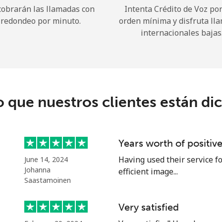
cobrarán las llamadas con
Intenta Crédito de Voz po
redondeo por minuto.
orden mínima y disfruta ll
¡Hola!
internacionales bajas
Inicia sesión o
REGÍSTRATE →
o que nuestros clientes están di
Years worth of positiv
¿Olvidaste tu contraseña? →
Having used their service fo
June 14, 2024
Johanna
efficient image...
Saastamoinen
Iniciar Sesión
Very satisfied