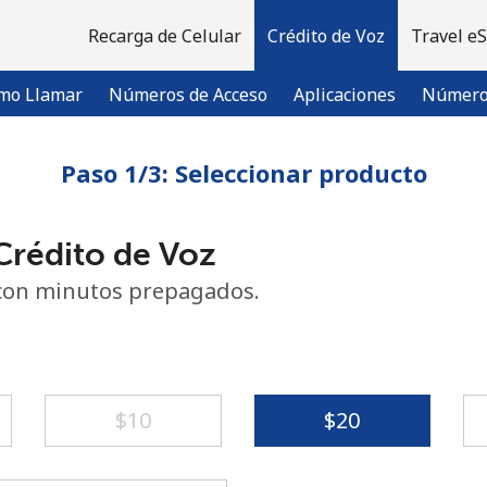
Recarga de Celular
Crédito de Voz
Travel e
mo Llamar
Números de Acceso
Aplicaciones
Número 
Paso 1/3: Seleccionar producto
¡Bienvenido!
rédito de Voz
¿Ya tienes una cuenta?
Inicia sesión →
con minutos prepagados.
Regístrate con
⁦$10⁩
⁦$20⁩