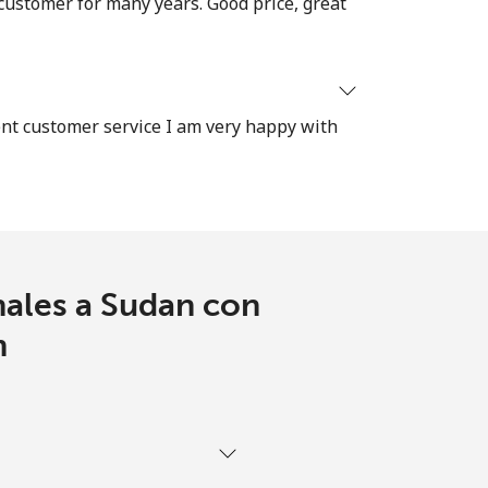
 customer for many years. Good price, great
ent customer service I am very happy with
nales a Sudan con
m