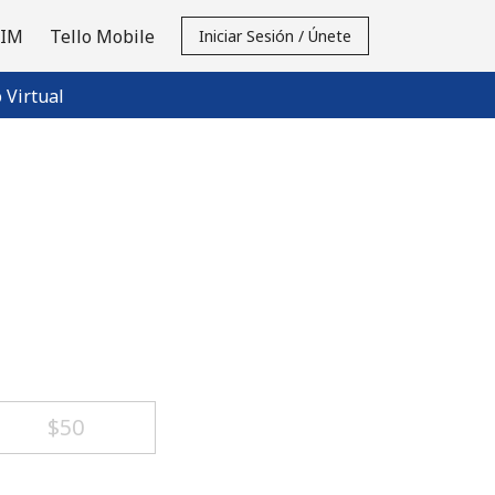
SIM
Tello Mobile
Iniciar Sesión / Únete
Virtual
⁦$50⁩