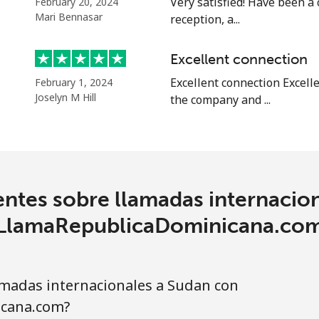
Very satisfied! Have been a
o
February 20, 2024
Mari Bennasar
reception, a...
Continuar con
Excellent connection
Excellent connection Excell
February 1, 2024
Joselyn M Hill
the company and ...
ntes sobre llamadas internacio
LlamaRepublicaDominicana.co
madas internacionales a Sudan con
cana.com?