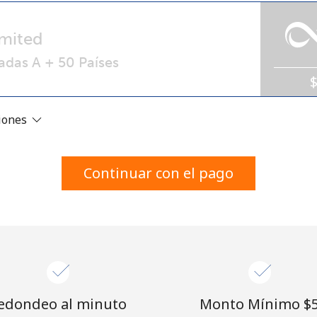
Un número
Un caracter especial
mited
adas A + 50 Países
ciones
Mantente en contacto para recibir nuestras mejores
ofertas.
Continuar con el pago
Al abrir una cuenta en este sitio web, estoy de
acuerdo con estos
Términos y condiciones.
Únete
edondeo al minuto
Monto Mínimo ⁦$5