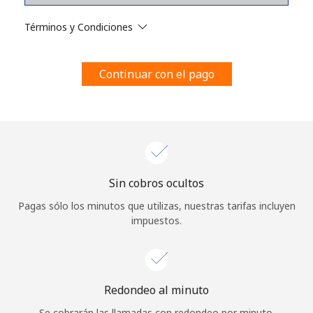
Al abrir una cuenta en este sitio web, estoy de acuerdo con
estos
Términos y condiciones.
Términos y Condiciones
Únete
Continuar con el pago
¡Hola!
Sin cobros ocultos
Inicia sesión o
REGÍSTRATE →
Pagas sólo los minutos que utilizas, nuestras tarifas incluyen
impuestos.
Redondeo al minuto
¿Olvidaste tu contraseña? →
Se cobrarán las llamadas con redondeo por minuto.