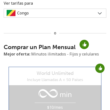
Ver tarifas para
o
No se ha creado una contraseña
Comprar un Plan Mensual
Mínimo 8 caracteres
Una letra mayúscula y una minúscula
Mejor oferta:
Minutos ilimitados - Fijos y celulares
Un número
Un caracter especial
World Unlimited
Incluye Llamadas A + 50 Países
min
Mantente en contacto para recibir nuestras mejores
ofertas.
$10/mes