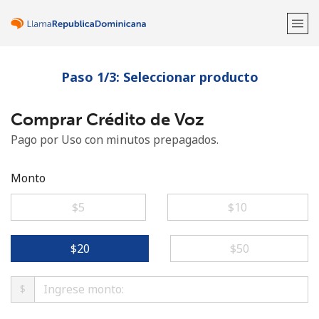
Paso 1/3: Seleccionar producto
¡Bienvenido!
Comprar Crédito de Voz
¿Ya tienes una cuenta?
Inicia sesión →
Pago por Uso con minutos prepagados.
Regístrate con
Monto
⁦$5⁩
⁦$10⁩
o
⁦$20⁩
⁦$50⁩
$