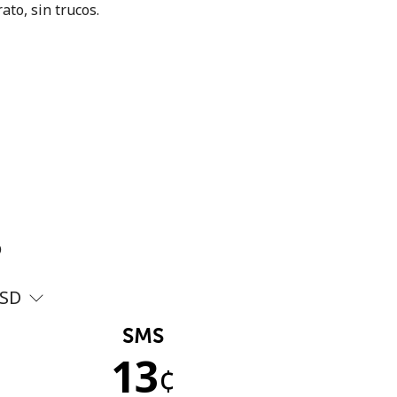
ato, sin trucos.
?
SD
SMS
13
¢