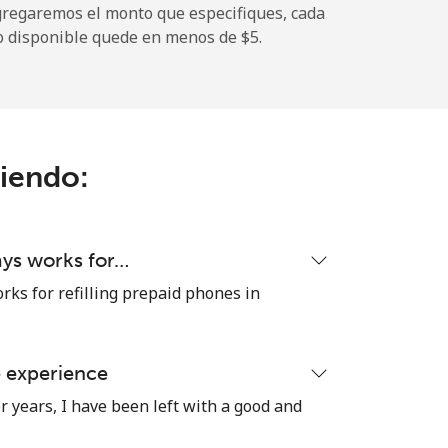
gregaremos el monto que especifiques, cada
-
o disponible quede en menos de ⁦$5⁩.
-
ciendo:
-
-
ays works for…
rks for refilling prepaid phones in
-
e experience
⁦16¢⁩
r years, I have been left with a good and