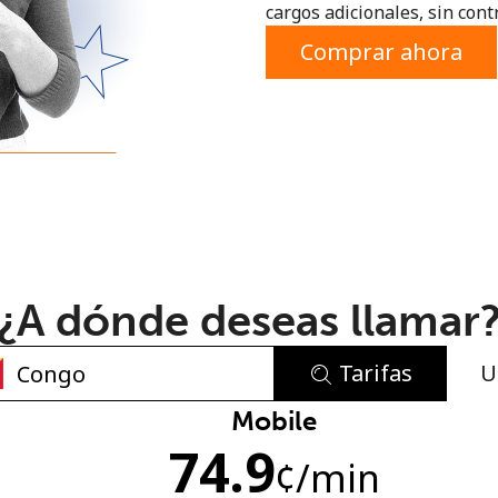
cargos adicionales, sin contr
o
Comprar ahora
¿A dónde deseas llamar
Tarifas
U
No se ha creado una contraseña
Mobile
74.9
Mínimo 8 caracteres
¢
/min
Una letra mayúscula y una minúscula