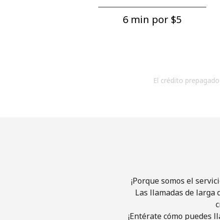
6 min por ⁦$5⁩
El crédito prepagado 
¡Porque somos el servic
Las llamadas de larga d
c
¡Entérate cómo puedes ll