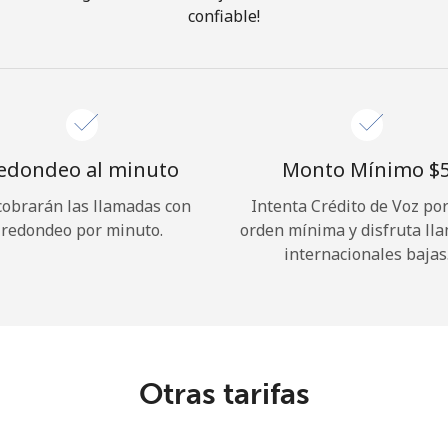
confiable!
¡Hola!
Inicia sesión o
REGÍSTRATE →
edondeo al minuto
Monto Mínimo ⁦$5
cobrarán las llamadas con
Intenta Crédito de Voz po
redondeo por minuto.
orden mínima y disfruta ll
internacionales bajas
¿Olvidaste tu contraseña? →
Iniciar Sesión
Otras tarifas