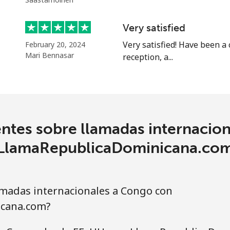
4.5¢⁩
111 min por ⁦$5⁩
Very satisfied
Very satisfied! Have been a
February 20, 2024
1.6¢⁩
312 min por ⁦$5⁩
Mari Bennasar
reception, a...
1.7¢⁩
294 min por ⁦$5⁩
ntes sobre llamadas internacio
4.9¢⁩
102 min por ⁦$5⁩
LlamaRepublicaDominicana.co
4.9¢⁩
102 min por ⁦$5⁩
madas internacionales a Congo con
cana.com?
3¢⁩
166 min por ⁦$5⁩