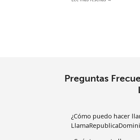
Línea fija
⁦
Celular
⁦
Santiago
⁦
China
Preguntas Frecue
Línea fija
⁦
Celular
⁦
Christmas Island
¿Cómo puedo hacer lla
LlamaRepublicaDomini
All country
⁦