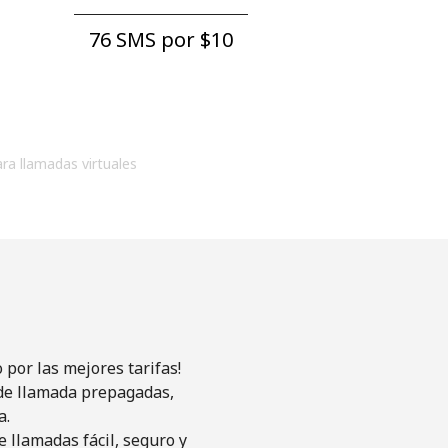
76 SMS por ⁦$10⁩
ara llamadas virtuales
por las mejores tarifas!
s de llamada prepagadas,
a.
 llamadas fácil, seguro y