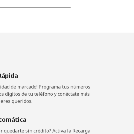
⁦15¢⁩
-
⁦16¢⁩
Rápida
ocidad de marcado! Programa tus números
-
os dígitos de tu teléfono y conéctate más
seres queridos.
⁦15¢⁩
tomática
 quedarte sin crédito? Activa la Recarga