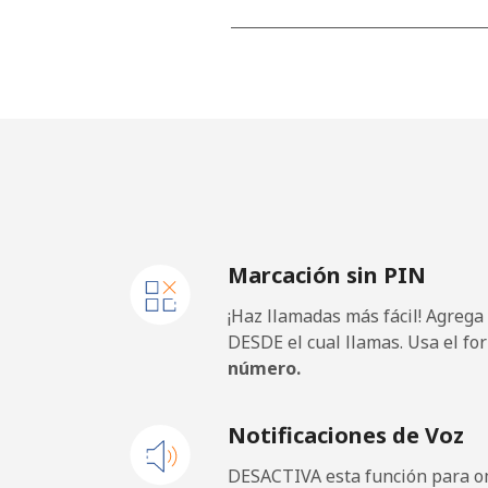
All country
⁦
Cape Verde
Línea fija
Celular
Marcación sin PIN
Caribbean Netherlands
¡Haz llamadas más fácil! Agrega
Línea fija
DESDE el cual llamas. Usa el fo
número.
Celular
Notificaciones de Voz
Cayman Islands
DESACTIVA esta función para om