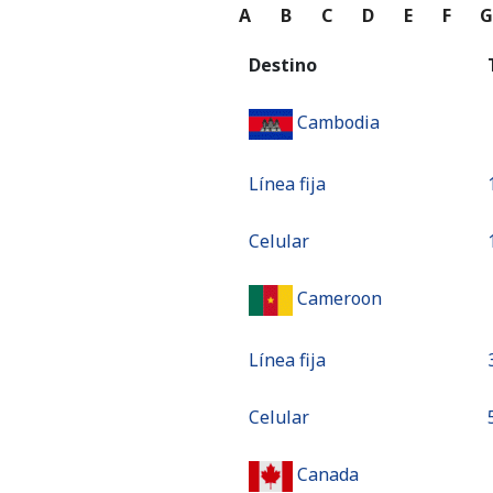
A
B
C
D
E
F
Destino
Cambodia
Línea fija
Celular
Cameroon
Línea fija
Celular
Canada