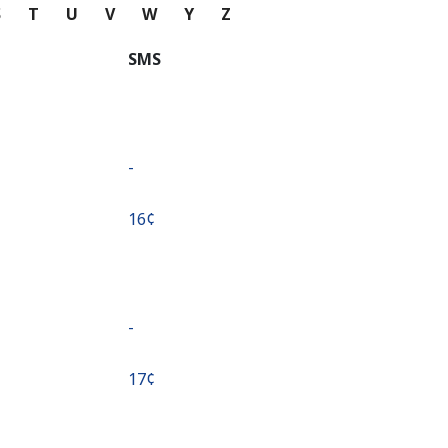
S
T
U
V
W
Y
Z
SMS
-
⁦16¢⁩
-
⁦17¢⁩