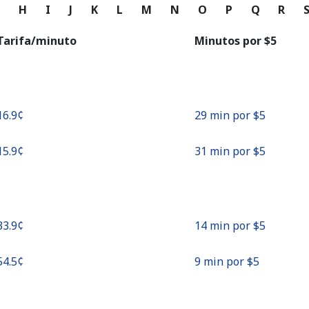
o
G
H
I
J
K
L
M
N
O
P
Q
R
Continuar con
Tarifa/minuto
Minutos por ⁦$5⁩
⁦16.9¢⁩
29 min por ⁦$5⁩
⁦15.9¢⁩
31 min por ⁦$5⁩
⁦33.9¢⁩
14 min por ⁦$5⁩
⁦54.5¢⁩
9 min por ⁦$5⁩