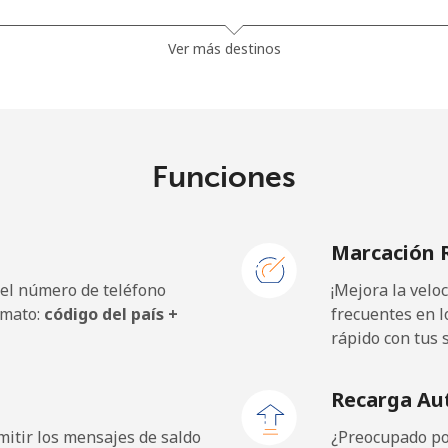
1.5¢⁩
333 min por ⁦$5⁩
Ver más destinos
⁦33.9¢⁩
14 min por ⁦$5⁩
Funciones
⁦39.5¢⁩
12 min por ⁦$5⁩
Marcación 
 el número de teléfono
¡Mejora la vel
⁦23.5¢⁩
21 min por ⁦$5⁩
rmato:
código del país +
frecuentes en l
rápido con tus 
⁦25.5¢⁩
19 min por ⁦$5⁩
Recarga Au
itir los mensajes de saldo
¿Preocupado por