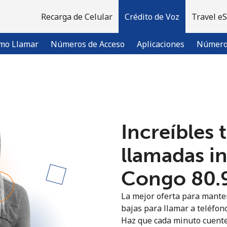
Recarga de Celular
Crédito de Voz
Travel e
mo Llamar
Números de Acceso
Aplicaciones
Número 
¡Bienvenido!
Increíbles 
¿Ya tienes una cuenta?
Inicia sesión →
llamadas i
Regístrate con
Congo ⁦80.
La mejor oferta para manten
bajas para llamar a teléfono
Haz que cada minuto cuente