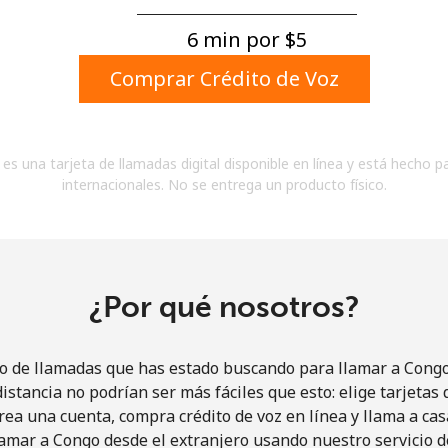
Un número
Un caracter especial
6 min por ⁦$5⁩
Comprar Crédito de Voz
es una tarjeta de llamadas digital disponible en línea y está hecho p
internacionales. No se entrega un producto físico.
Mantente en contacto para recibir nuestras mejores
ofertas.
Al abrir una cuenta en este sitio web, estoy de
acuerdo con estos
Términos y condiciones.
¿Por qué nosotros?
Únete
io de llamadas que has estado buscando para llamar a Congo 
istancia no podrían ser más fáciles que esto: elige tarjeta
rea una cuenta, compra crédito de voz en línea y llama a cas
amar a Congo desde el extranjero usando nuestro servicio de