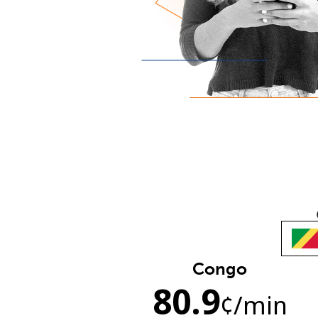
Congo
80.9
¢
/min