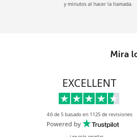
y minutos al hacer la llamada.
Línea fija
Celular
Central African Republi
Mira l
Línea fija
Celular
EXCELLENT
Chad
Línea fija
4.6 de 5 basado en 1125 de revisiones
Celular
Powered by
Chile
Lee más reseñas →