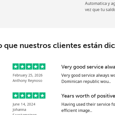
Automatica y a
⁦19.9¢⁩
25 min por ⁦$5⁩
vez que tu sald
⁦27.5¢⁩
18 min por ⁦$5⁩
c
o que nuestros clientes están di
⁦88.5¢⁩
5 min por ⁦$5⁩
⁦73.9¢⁩
6 min por ⁦$5⁩
Very good service alw
Very good service always wo
February 25, 2026
Anthony Reynoso
Dominican republic wou...
⁦78.9¢⁩
6 min por ⁦$5⁩
Years worth of positiv
⁦71.5¢⁩
6 min por ⁦$5⁩
Having used their service fo
June 14, 2024
Johanna
efficient image...
Saastamoinen