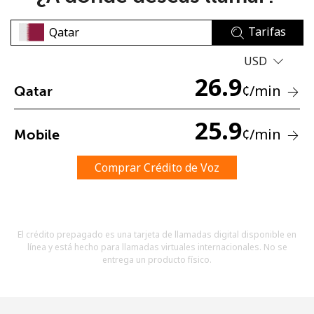
Tarifas
USD
26.9
¢
/min
Qatar
No se ha creado una contraseña
25.9
¢
/min
Mobile
Mínimo 8 caracteres
Una letra mayúscula y una minúscula
Un número
Comprar Crédito de Voz
Un caracter especial
El crédito prepagado es una tarjeta de llamadas digital disponible en
línea y está hecho para llamadas virtuales internacionales. No se
entrega un producto físico.
Mantente en contacto para recibir nuestras mejores
ofertas.