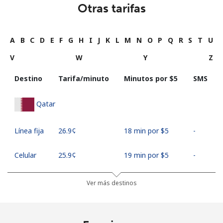
Otras tarifas
A
B
C
D
E
F
G
H
I
J
K
L
M
N
O
P
Q
R
S
T
U
V
W
Y
Z
Destino
Tarifa/minuto
Minutos por ⁦$5⁩
SMS
Qatar
Línea fija
⁦26.9¢⁩
18 min por ⁦$5⁩
-
Celular
⁦25.9¢⁩
19 min por ⁦$5⁩
-
Ver más destinos