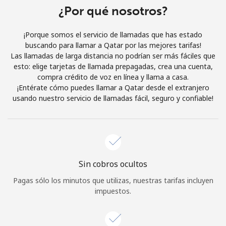
Al abrir una cuenta en este sitio web, estoy de acuerdo con
¿Por qué nosotros?
estos
Términos y condiciones.
¡Porque somos el servicio de llamadas que has estado
buscando para llamar a Qatar por las mejores tarifas!
Únete
Las llamadas de larga distancia no podrían ser más fáciles que
esto: elige tarjetas de llamada prepagadas, crea una cuenta,
compra crédito de voz en línea y llama a casa.
¡Entérate cómo puedes llamar a Qatar desde el extranjero
usando nuestro servicio de llamadas fácil, seguro y confiable!
¡Hola!
Inicia sesión o
REGÍSTRATE →
Sin cobros ocultos
Pagas sólo los minutos que utilizas, nuestras tarifas incluyen
impuestos.
¿Olvidaste tu contraseña? →