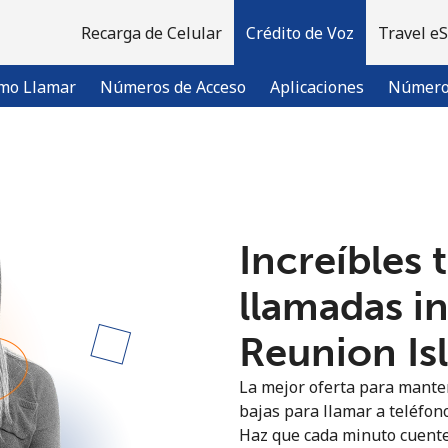
Recarga de Celular
Crédito de Voz
Travel e
mo Llamar
Números de Acceso
Aplicaciones
Número 
¡Bienvenido!
Increíbles 
¿Ya tienes una cuenta?
Inicia sesión →
llamadas i
Regístrate con
Reunion Isl
La mejor oferta para manten
bajas para llamar a teléfono
Haz que cada minuto cuente