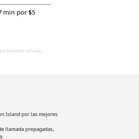
7 min por ⁦$5⁩
ara llamadas virtuales
on Island por las mejores
s de llamada prepagadas,
a.