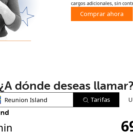
cargos adicionales, sin contr
o
Comprar ahora
¿A dónde deseas llamar
Tarifas
U
No se ha creado una contraseña
and
6
Mínimo 8 caracteres
min
Una letra mayúscula y una minúscula