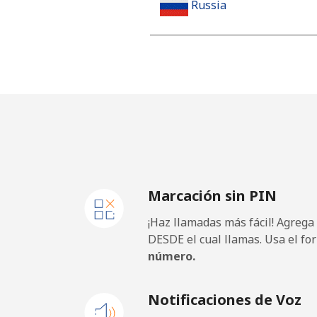
Russia
Línea fija
⁦18
Celular
⁦33
Rwanda
Línea fija
⁦42
Marcación sin PIN
Celular
⁦33
¡Haz llamadas más fácil! Agrega
DESDE el cual llamas. Usa el fo
número.
Notificaciones de Voz