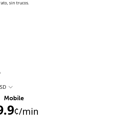
ato, sin trucos.
?
SD
Mobile
9.9
¢
/min