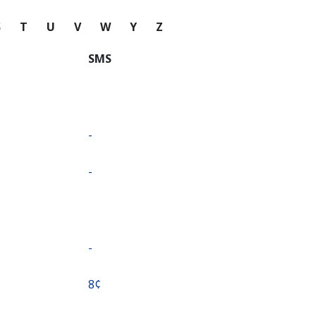
S
T
U
V
W
Y
Z
SMS
-
-
-
⁦8¢⁩