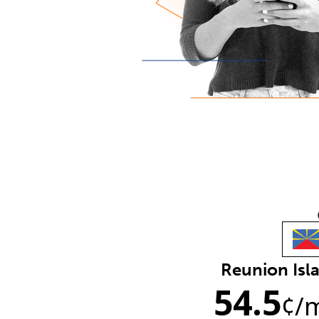
Reunion Isl
54.5
¢
/