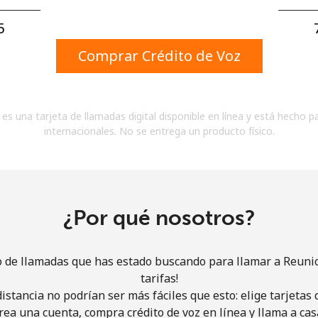
Un número
Un caracter especial
⁩
Comprar Crédito de Voz
es una tarjeta de llamadas digital disponible en línea y está hecho p
internacionales. No se entrega un producto físico.
Mantente en contacto para recibir nuestras mejores
ofertas.
Al abrir una cuenta en este sitio web, estoy de
acuerdo con estos
Términos y condiciones.
¿Por qué nosotros?
Únete
o de llamadas que has estado buscando para llamar a Reuni
tarifas!
istancia no podrían ser más fáciles que esto: elige tarjeta
rea una cuenta, compra crédito de voz en línea y llama a cas