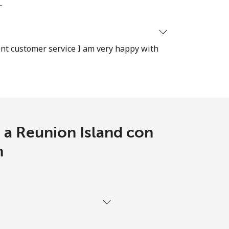
.
ent customer service I am very happy with
 a Reunion Island con
m