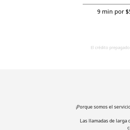
9 min por ⁦$5
El crédito prepagado 
¡Porque somos el servici
Las llamadas de larga d
c