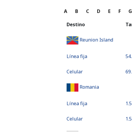
A
B
C
D
E
F
Destino
Ta
Reunion Island
Línea fija
⁦54
Celular
⁦69
Romania
Línea fija
⁦1.5
Celular
⁦1.5