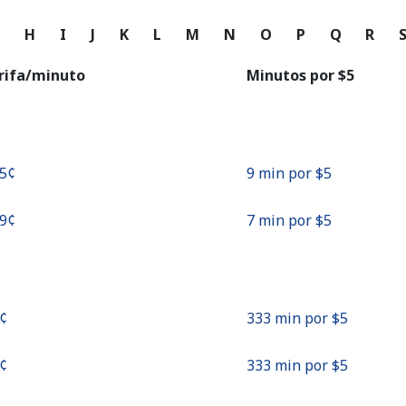
o
G
H
I
J
K
L
M
N
O
P
Q
R
Continuar con
rifa/minuto
Minutos por ⁦$5⁩
.5¢⁩
9 min por ⁦$5⁩
.9¢⁩
7 min por ⁦$5⁩
¢⁩
333 min por ⁦$5⁩
¢⁩
333 min por ⁦$5⁩