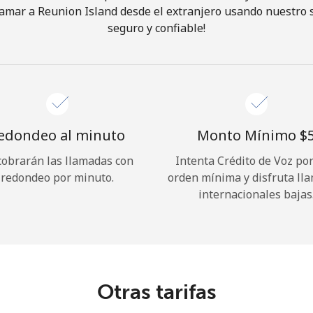
amar a Reunion Island desde el extranjero usando nuestro se
seguro y confiable!
¡Hola!
Inicia sesión o
REGÍSTRATE →
edondeo al minuto
Monto Mínimo ⁦$5
cobrarán las llamadas con
Intenta Crédito de Voz po
redondeo por minuto.
orden mínima y disfruta ll
internacionales bajas
¿Olvidaste tu contraseña? →
Iniciar Sesión
Otras tarifas