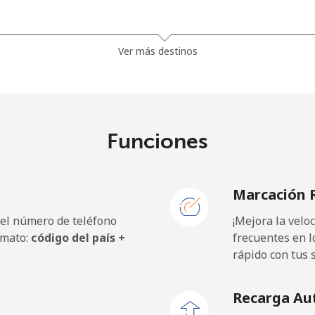
.9¢⁩
26 min por ⁦$5⁩
Ver más destinos
.9¢⁩
14 min por ⁦$5⁩
Funciones
.9¢⁩
11 min por ⁦$5⁩
Marcación 
.9¢⁩
14 min por ⁦$5⁩
 el número de teléfono
¡Mejora la vel
rmato:
código del país +
frecuentes en l
rápido con tus 
Recarga Au