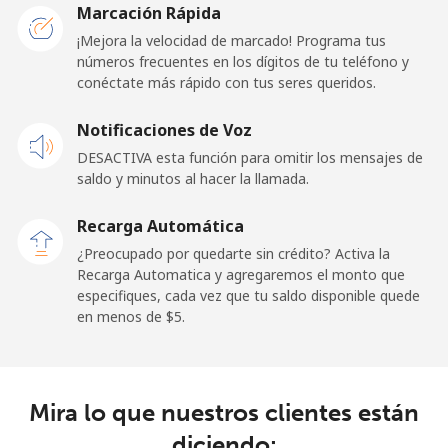
Marcación Rápida
Línea fija
⁦57.9¢⁩
8 min por
-
¡Mejora la velocidad de marcado! Programa tus
⁦$5⁩
números frecuentes en los dígitos de tu teléfono y
conéctate más rápido con tus seres queridos.
Celular
⁦57.9¢⁩
8 min por
-
Notificaciones de Voz
⁦$5⁩
DESACTIVA esta función para omitir los mensajes de
saldo y minutos al hacer la llamada.
Malaysia
Recarga Automática
Línea fija
⁦1.5¢⁩
333 min por
-
¿Preocupado por quedarte sin crédito? Activa la
⁦$5⁩
Recarga Automatica y agregaremos el monto que
especifiques, cada vez que tu saldo disponible quede
Celular
⁦1.5¢⁩
333 min por
-
en menos de ⁦$5⁩.
⁦$5⁩
Maldives
Mira lo que nuestros clientes están
Línea fija
⁦109.9¢⁩
4 min por
-
diciendo: