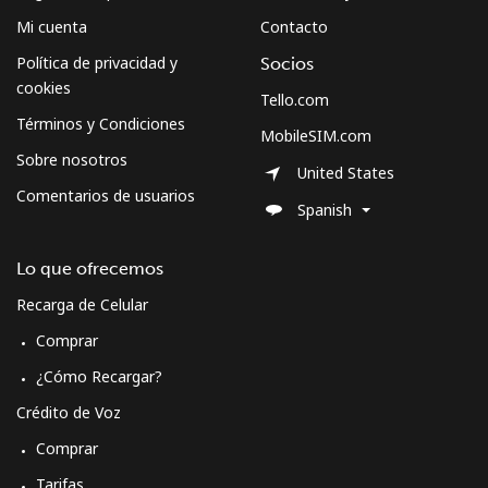
Mi cuenta
Contacto
Montserrat
Política de privacidad y
Socios
cookies
Tello.com
All country
⁦36.5¢⁩
13 min por
-
Términos y Condiciones
⁦$5⁩
MobileSIM.com
Sobre nosotros
United States
Morocco
Comentarios de usuarios
Spanish
Línea fija
⁦18.5¢⁩
27 min por
-
⁦$5⁩
Lo que ofrecemos
Recarga de Celular
Celular
⁦78.5¢⁩
6 min por
-
⁦$5⁩
Comprar
¿Cómo Recargar?
Mozambique
Crédito de Voz
Comprar
Línea fija
⁦34.9¢⁩
14 min por
-
⁦$5⁩
Tarifas