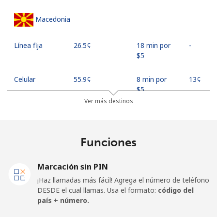
Macedonia
Línea fija
⁦26.5¢⁩
18 min por
-
⁦$5⁩
Celular
⁦55.9¢⁩
8 min por
⁦13¢⁩
⁦$5⁩
Ver más destinos
Madagascar
Funciones
Línea fija
⁦81.9¢⁩
6 min por
-
⁦$5⁩
Marcación sin PIN
Celular
⁦88.5¢⁩
5 min por
-
¡Haz llamadas más fácil! Agrega el número de teléfono
⁦$5⁩
DESDE el cual llamas. Usa el formato:
código del
país + número.
Malawi