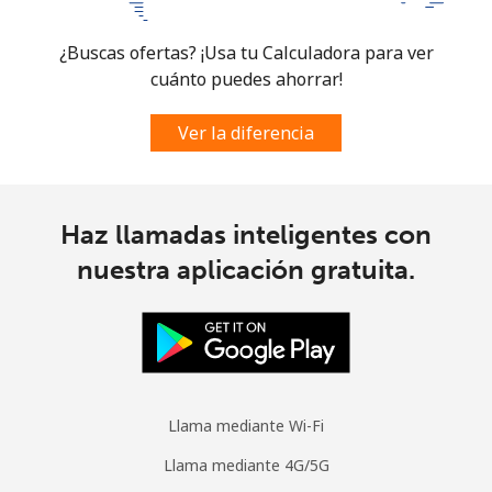
Micronesia
¿Buscas ofertas? ¡Usa tu Calculadora para ver
cuánto puedes ahorrar!
All country
⁦70.9¢⁩
7 min por
-
⁦$5⁩
Ver la diferencia
Moldova
Línea fija
⁦38.9¢⁩
12 min por
-
Haz llamadas inteligentes con
⁦$5⁩
nuestra aplicación gratuita.
Celular
⁦39.9¢⁩
12 min por
⁦32¢⁩
⁦$5⁩
Monaco
Llama mediante Wi-Fi
Línea fija
⁦42.5¢⁩
11 min por
-
⁦$5⁩
Llama mediante 4G/5G