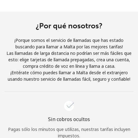
Al abrir una cuenta en este sitio web, estoy de acuerdo con
estos
Términos y condiciones.
¿Por qué nosotros?
Únete
¡Porque somos el servicio de llamadas que has estado
buscando para llamar a Malta por las mejores tarifas!
Las llamadas de larga distancia no podrían ser más fáciles que
esto: elige tarjetas de llamada prepagadas, crea una cuenta,
¡Hola!
compra crédito de voz en línea y llama a casa.
¡Entérate cómo puedes llamar a Malta desde el extranjero
usando nuestro servicio de llamadas fácil, seguro y confiable!
Inicia sesión o
REGÍSTRATE →
Sin cobros ocultos
¿Olvidaste tu contraseña? →
Pagas sólo los minutos que utilizas, nuestras tarifas incluyen
impuestos.