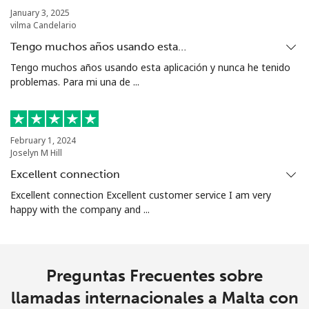
⁦$5⁩
January 3, 2025
vilma Candelario
Mariana Islands
Tengo muchos años usando esta…
Tengo muchos años usando esta aplicación y nunca he tenido
problemas. Para mi una de ...
All country
⁦10.5¢⁩
47 min por
-
⁦$5⁩
Marshall Islands
February 1, 2024
Joselyn M Hill
Línea fija
⁦32.9¢⁩
15 min por
-
Excellent connection
⁦$5⁩
Excellent connection Excellent customer service I am very
happy with the company and ...
Celular
⁦32.9¢⁩
15 min por
-
⁦$5⁩
Martinique
Preguntas Frecuentes sobre
llamadas internacionales a Malta con
Línea fija
⁦6.9¢⁩
72 min por
-