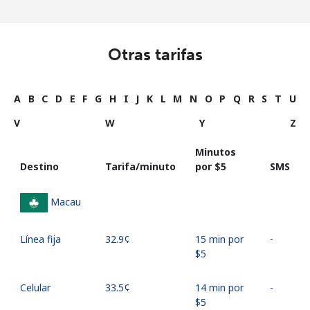
Otras tarifas
A
B
C
D
E
F
G
H
I
J
K
L
M
N
O
P
Q
R
S
T
U
V
W
Y
Z
Minutos
Destino
Tarifa/minuto
por ⁦$5⁩
SMS
Macau
Línea fija
⁦32.9¢⁩
15 min por
-
⁦$5⁩
Celular
⁦33.5¢⁩
14 min por
-
⁦$5⁩