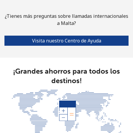
Celular
⁦7.5¢⁩
66 min por
⁦32¢⁩
⁦$5⁩
¿Tienes más preguntas sobre llamadas internacionales
a Malta?
Mayotte Island
Línea fija
Visita nuestro Centro de Ayuda
⁦37.5¢⁩
13 min por
-
⁦$5⁩
Celular
⁦61.9¢⁩
8 min por
-
⁦$5⁩
¡Grandes ahorros para todos los
destinos!
Mexico
Línea fija
⁦1.5¢⁩
333 min por
-
⁦$5⁩
Celular
⁦1.5¢⁩
333 min por
⁦7¢⁩
⁦$5⁩