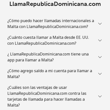
LlamaRepublicaDominicana.com
⁦$5⁩
Celular
⁦30.9¢⁩
16 min por
-
¿Cómo puedo hacer llamadas internacionales a
⁦$5⁩
Malta con LlamaRepublicaDominicana.com?
Mauritania
¿Cuánto cuesta llamar a Malta desde EE. UU.
con LlamaRepublicaDominicana.com?
Línea fija
⁦86.9¢⁩
5 min por
-
⁦$5⁩
¿ LlamaRepublicaDominicana.com tiene una
app para llamar a Malta?
Celular
⁦89.5¢⁩
5 min por
-
⁦$5⁩
¿Cómo agrego saldo a mi cuenta para llamar a
Malta?
Mauritius
¿Cuáles son las ventajas de usar
LlamaRepublicaDominicana.com contra las
Línea fija
⁦8.5¢⁩
58 min por
-
tarjetas de llamada para hacer llamadas a
⁦$5⁩
Malta?