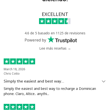
⁦$5⁩
Celular
⁦108.9¢⁩
4 min por
-
EXCELLENT
⁦$5⁩
Mali
4.6 de 5 basado en 1125 de revisiones
Powered by
Línea fija
⁦53.9¢⁩
9 min por
-
Lee más reseñas →
⁦$5⁩
Celular
⁦53.9¢⁩
9 min por
⁦17¢⁩
⁦$5⁩
March 18, 2026
Chris Cotto
Malta
Simply the easiest and best way…
Simply the easiest and best way to recharge a Dominican
Línea fija
⁦39.5¢⁩
12 min por
-
phone. Claro, Altice.. anythi...
⁦$5⁩
Celular
⁦58.5¢⁩
8 min por
⁦8¢⁩