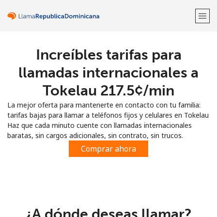
Increíbles tarifas para
¡Bienvenido!
llamadas internacionales a
¿Ya tienes una cuenta?
Inicia sesión →
Tokelau ⁦217.5¢⁩/min
La mejor oferta para mantenerte en contacto con tu familia:
Regístrate con
tarifas bajas para llamar a teléfonos fijos y celulares en Tokelau
Haz que cada minuto cuente con llamadas internacionales
baratas, sin cargos adicionales, sin contrato, sin trucos.
Comprar ahora
o
¿A dónde deseas llamar?