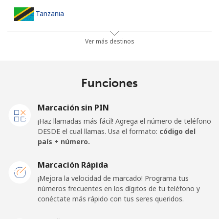
Tanzania
Línea fija
⁦36.5¢⁩
13 min por ⁦$5⁩
-
Ver más destinos
Celular
⁦28.9¢⁩
17 min por ⁦$5⁩
-
Funciones
Thailand
Marcación sin PIN
Línea fija
⁦3.9¢⁩
128 min por ⁦$5⁩
-
¡Haz llamadas más fácil! Agrega el número de teléfono
DESDE el cual llamas. Usa el formato:
código del
Celular
⁦3.9¢⁩
128 min por ⁦$5⁩
⁦5¢⁩
país + número.
Togo
Marcación Rápida
¡Mejora la velocidad de marcado! Programa tus
números frecuentes en los dígitos de tu teléfono y
Línea fija
⁦42.5¢⁩
11 min por ⁦$5⁩
-
conéctate más rápido con tus seres queridos.
Celular
⁦36.5¢⁩
13 min por ⁦$5⁩
⁦5¢⁩