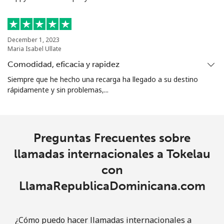
Turks And Caicos Islands
December 1, 2023
Línea fija
⁦31.9¢⁩
15 min por ⁦$5⁩
-
Maria Isabel Ullate
Comodidad, eficacia y rapidez
Celular
⁦33.9¢⁩
14 min por ⁦$5⁩
-
Siempre que he hecho una recarga ha llegado a su destino
rápidamente y sin problemas,...
Tuvalu
All
⁦214.9¢⁩
2 min por ⁦$5⁩
-
country
Preguntas Frecuentes sobre
llamadas internacionales a Tokelau
con
LlamaRepublicaDominicana.com
¿Cómo puedo hacer llamadas internacionales a