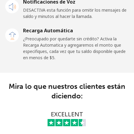
Notificaciones de Voz
DESACTIVA esta función para omitir los mensajes de
Tokelau
saldo y minutos al hacer la llamada.
All
⁦217.5¢⁩
2 min por ⁦$5⁩
-
Recarga Automática
country
¿Preocupado por quedarte sin crédito? Activa la
Recarga Automatica y agregaremos el monto que
Tonga
especifiques, cada vez que tu saldo disponible quede
en menos de ⁦$5⁩.
Línea fija
⁦128.5¢⁩
3 min por ⁦$5⁩
-
Celular
⁦129.9¢⁩
3 min por ⁦$5⁩
⁦5¢⁩
Mira lo que nuestros clientes están
diciendo:
Trinidad And Tobago
Línea fija
⁦7.9¢⁩
63 min por ⁦$5⁩
-
EXCELLENT
Celular
⁦22.5¢⁩
22 min por ⁦$5⁩
-