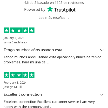
4.6 de 5 basado en 1125 de revisiones
Tunisia
Powered by
Lee más reseñas →
Línea fija
⁦104.5¢⁩
4 min por ⁦$5⁩
-
Celular
⁦103.9¢⁩
4 min por ⁦$5⁩
-
January 3, 2025
vilma Candelario
Turkey
Tengo muchos años usando esta…
Línea fija
⁦4.9¢⁩
102 min por ⁦$5⁩
-
Tengo muchos años usando esta aplicación y nunca he tenido
problemas. Para mi una de ...
Celular
⁦29.9¢⁩
16 min por ⁦$5⁩
⁦5¢⁩
Turkmenistan
February 1, 2024
Joselyn M Hill
Línea fija
⁦29.5¢⁩
16 min por ⁦$5⁩
-
Excellent connection
Excellent connection Excellent customer service I am very
Celular
⁦34.5¢⁩
14 min por ⁦$5⁩
⁦17¢⁩
happy with the company and ...