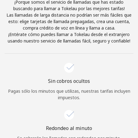
¡Porque somos el servicio de llamadas que has estado
Al abrir una cuenta en este sitio web, estoy de acuerdo con
buscando para llamar a Tokelau por las mejores tarifas!
estos
Términos y condiciones.
Las llamadas de larga distancia no podrían ser más fáciles que
esto: elige tarjetas de llamada prepagadas, crea una cuenta,
compra crédito de voz en línea y llama a casa.
Únete
¡Entérate cómo puedes llamar a Tokelau desde el extranjero
usando nuestro servicio de llamadas fácil, seguro y confiable!
¡Hola!
Sin cobros ocultos
Inicia sesión o
REGÍSTRATE →
Pagas sólo los minutos que utilizas, nuestras tarifas incluyen
impuestos.
Redondeo al minuto
¿Olvidaste tu contraseña? →