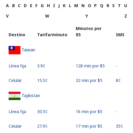
A
B
C
D
E
F
G
H
I
J
K
L
M
N
O
P
Q
R
S
T
U
V
W
Y
Z
Minutos por
Destino
Tarifa/minuto
⁦$5⁩
SMS
Taiwan
Línea fija
⁦3.9¢⁩
128 min por ⁦$5⁩
-
Celular
⁦15.5¢⁩
32 min por ⁦$5⁩
⁦8¢⁩
Tajikistan
Línea fija
⁦30.5¢⁩
16 min por ⁦$5⁩
-
Celular
⁦27.9¢⁩
17 min por ⁦$5⁩
⁦35¢⁩