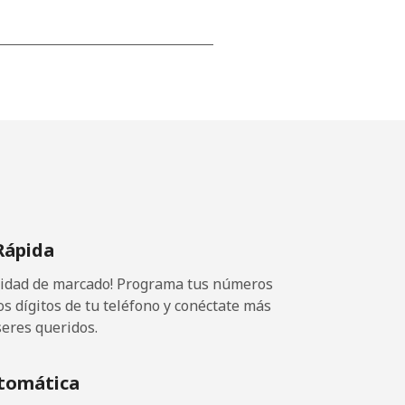
-
⁦13¢⁩
-
Rápida
⁦8¢⁩
ocidad de marcado! Programa tus números
-
os dígitos de tu teléfono y conéctate más
seres queridos.
tomática
-