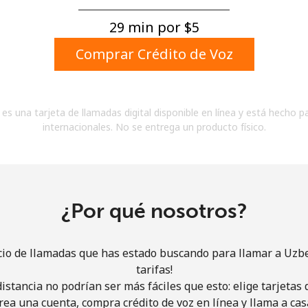
Un número
Un caracter especial
29 min por ⁦$5⁩
Comprar Crédito de Voz
es una tarjeta de llamadas digital disponible en línea y está hecho p
internacionales. No se entrega un producto físico.
Mantente en contacto para recibir nuestras mejores
ofertas.
Al abrir una cuenta en este sitio web, estoy de
acuerdo con estos
Términos y condiciones.
¿Por qué nosotros?
Únete
cio de llamadas que has estado buscando para llamar a Uzb
tarifas!
istancia no podrían ser más fáciles que esto: elige tarjeta
rea una cuenta, compra crédito de voz en línea y llama a cas