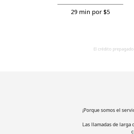
29 min por ⁦$5⁩
El crédito prepagado 
¡Porque somos el servi
Las llamadas de larga d
c