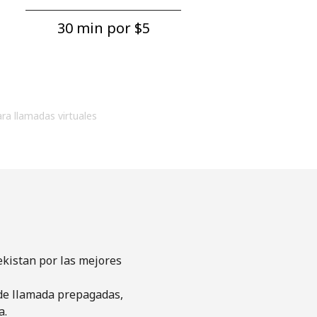
30 min por ⁦$5⁩
ara llamadas virtuales
ekistan por las mejores
s de llamada prepagadas,
a.