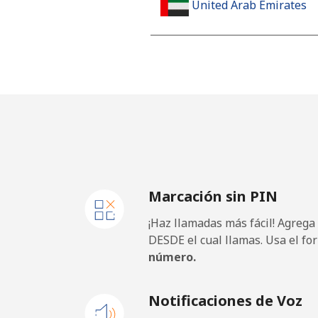
United Arab Emirates
Línea fija
Celular
United Kingdom
Línea fija
Marcación sin PIN
Celular
¡Haz llamadas más fácil! Agrega
Premium
DESDE el cual llamas. Usa el fo
número.
United States
Notificaciones de Voz
All country