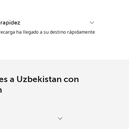
⁦38¢⁩
-
 rapidez
ecarga ha llegado a su destino rápidamente
es a Uzbekistan con
m