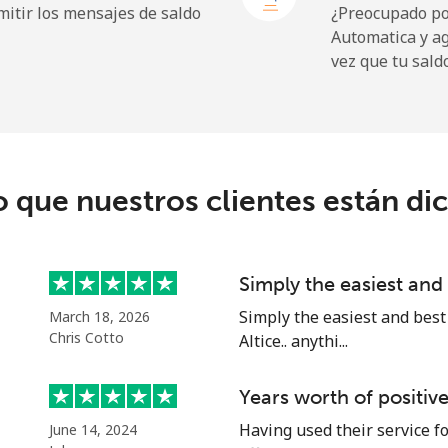
itir los mensajes de saldo
¿Preocupado por
Automatica y a
vez que tu sald
⁦9.5¢⁩
52 min por ⁦$5⁩
⁦24.9¢⁩
20 min por ⁦$5⁩
o que nuestros clientes están di
⁦6.5¢⁩
76 min por ⁦$5⁩
Simply the easiest an
⁦17.5¢⁩
28 min por ⁦$5⁩
Simply the easiest and best
March 18, 2026
Chris Cotto
Altice.. anythi...
Years worth of positiv
⁦16.9¢⁩
29 min por ⁦$5⁩
Having used their service fo
June 14, 2024