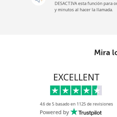
DESACTIVA esta función para om
y minutos al hacer la llamada.
Uruguay
Línea fija
Celular
Mira l
Montevideo
Us Virgin Islands
EXCELLENT
All country
Uzbekistan
4.6 de 5 basado en 1125 de revisiones
Línea fija
Powered by