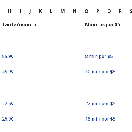
o
G
H
I
J
K
L
M
N
O
P
Q
R
Continuar con
Tarifa/minuto
Minutos por ⁦$5⁩
⁦55.9¢⁩
8 min por ⁦$5⁩
⁦45.9¢⁩
10 min por ⁦$5⁩
⁦22.5¢⁩
22 min por ⁦$5⁩
⁦26.9¢⁩
18 min por ⁦$5⁩