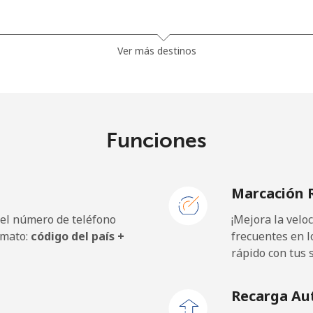
⁦23.5¢⁩
21 min por ⁦$5⁩
Ver más destinos
⁦21.5¢⁩
23 min por ⁦$5⁩
Funciones
⁦1.5¢⁩
333 min por ⁦$5⁩
Marcación 
⁦2.4¢⁩
208 min por ⁦$5⁩
 el número de teléfono
¡Mejora la vel
⁦42.5¢⁩
11 min por ⁦$5⁩
rmato:
código del país +
frecuentes en l
rápido con tus 
Recarga Au
⁦1.5¢⁩
333 min por ⁦$5⁩