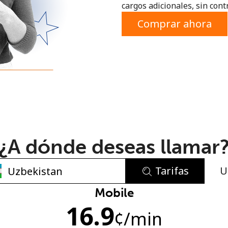
cargos adicionales, sin contr
o
Comprar ahora
¿A dónde deseas llamar
Tarifas
U
No se ha creado una contraseña
Mobile
16.9
Mínimo 8 caracteres
¢
/min
Una letra mayúscula y una minúscula