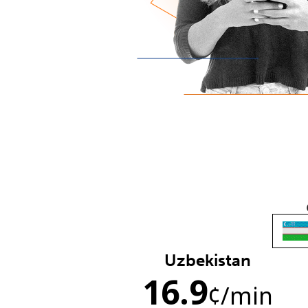
Uzbekistan
16.9
¢
/min