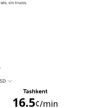
ato, sin trucos.
?
SD
Tashkent
16.5
¢
/min