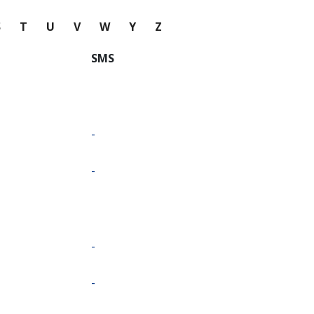
S
T
U
V
W
Y
Z
SMS
-
-
-
-