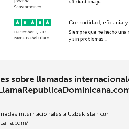
Johanna
efficient image...
⁦16.9¢⁩
29 min por ⁦$5⁩
Saastamoinen
⁦16.5¢⁩
30 min por ⁦$5⁩
Comodidad, eficacia y
Siempre que he hecho una r
December 1, 2023
Maria Isabel Ullate
y sin problemas,...
es sobre llamadas internacional
LlamaRepublicaDominicana.co
madas internacionales a Uzbekistan con
cana.com?