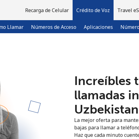
Recarga de Celular
Crédito de Voz
Travel e
mo Llamar
Números de Acceso
Aplicaciones
Número 
¡Bienvenido!
Increíbles 
¿Ya tienes una cuenta?
Inicia sesión →
llamadas i
Regístrate con
Uzbekistan 
La mejor oferta para manten
bajas para llamar a teléfono
Haz que cada minuto cuente