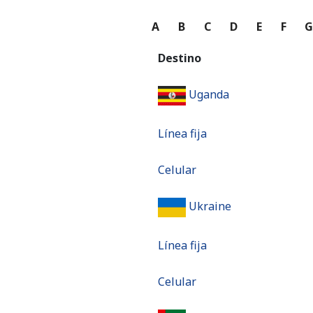
A
B
C
D
E
F
Destino
Uganda
Línea fija
Celular
Ukraine
Línea fija
Celular