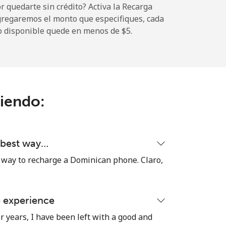
 quedarte sin crédito? Activa la Recarga
gregaremos el monto que especifiques, cada
o disponible quede en menos de ⁦$5⁩.
-
⁦5¢⁩
ciendo:
-
d best way…
-
 way to recharge a Dominican phone. Claro,
e experience
-
r years, I have been left with a good and