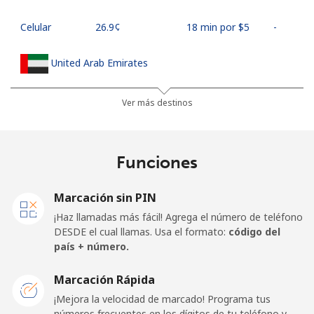
Celular
⁦26.9¢⁩
18 min por ⁦$5⁩
-
United Arab Emirates
Línea fija
⁦23.5¢⁩
21 min por ⁦$5⁩
-
Ver más destinos
Celular
⁦21.5¢⁩
23 min por ⁦$5⁩
⁦13¢⁩
Funciones
United Kingdom
Marcación sin PIN
Línea fija
⁦1.5¢⁩
333 min por
-
¡Haz llamadas más fácil! Agrega el número de teléfono
⁦$5⁩
DESDE el cual llamas. Usa el formato:
código del
país + número.
Celular
⁦2.4¢⁩
208 min por
⁦8¢⁩
⁦$5⁩
Marcación Rápida
¡Mejora la velocidad de marcado! Programa tus
Premium
⁦42.5¢⁩
11 min por ⁦$5⁩
-
números frecuentes en los dígitos de tu teléfono y