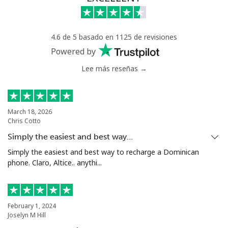
Uzbekistan
4.6 de 5 basado en 1125 de revisiones
Línea fija
⁦16.9¢⁩
29 min por ⁦$5⁩
-
Powered by
Celular
⁦16.9¢⁩
29 min por ⁦$5⁩
⁦38¢⁩
Lee más reseñas →
Tashkent
⁦16.5¢⁩
30 min por ⁦$5⁩
-
March 18, 2026
Chris Cotto
Simply the easiest and best way…
Simply the easiest and best way to recharge a Dominican
phone. Claro, Altice.. anythi...
February 1, 2024
Joselyn M Hill