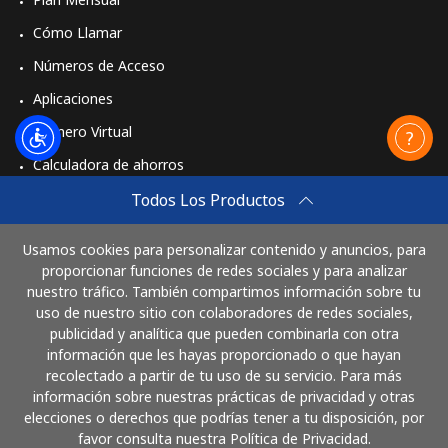
Cómo Llamar
Números de Acceso
Aplicaciones
Número Virtual
Calculadora de ahorros
Travel eSIM
Todos Los Productos
Comprar
Usamos cookies para personalizar contenido y anuncios, para
Cómo funciona
proporcionar funciones de redes sociales y para analizar
nuestro tráfico. También compartimos información sobre tu
uso de nuestro sitio con colaboradores de redes sociales,
publicidad y analítica que pueden combinarla con otra
Paga con
información que les hayas proporcionado o que hayan
recolectado a partir de tu uso de su servicio. Para más
información sobre nuestras prácticas de privacidad y otras
elecciones o derechos que podrías tener a tu disposición, por
favor consulta nuestra Política de Privacidad.