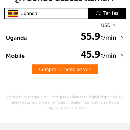
Tarifas
USD
55.9
¢
/min
Uganda
No se ha creado una contraseña
45.9
¢
/min
Mobile
Mínimo 8 caracteres
Una letra mayúscula y una minúscula
Un número
Comprar Crédito de Voz
Un caracter especial
El crédito prepagado es una tarjeta de llamadas digital disponible en
línea y está hecho para llamadas virtuales internacionales. No se
entrega un producto físico.
Mantente en contacto para recibir nuestras mejores
ofertas.