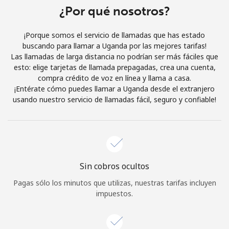
Al abrir una cuenta en este sitio web, estoy de acuerdo con
¿Por qué nosotros?
estos
Términos y condiciones.
¡Porque somos el servicio de llamadas que has estado
buscando para llamar a Uganda por las mejores tarifas!
Únete
Las llamadas de larga distancia no podrían ser más fáciles que
esto: elige tarjetas de llamada prepagadas, crea una cuenta,
compra crédito de voz en línea y llama a casa.
¡Entérate cómo puedes llamar a Uganda desde el extranjero
usando nuestro servicio de llamadas fácil, seguro y confiable!
¡Hola!
Inicia sesión o
REGÍSTRATE →
Sin cobros ocultos
Pagas sólo los minutos que utilizas, nuestras tarifas incluyen
impuestos.
¿Olvidaste tu contraseña? →