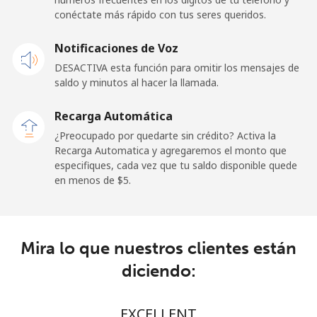
conéctate más rápido con tus seres queridos.
United States
Notificaciones de Voz
All country
⁦1.5¢⁩
333 min por
-
DESACTIVA esta función para omitir los mensajes de
⁦$5⁩
saldo y minutos al hacer la llamada.
Recarga Automática
Uruguay
¿Preocupado por quedarte sin crédito? Activa la
Recarga Automatica y agregaremos el monto que
Línea fija
⁦9.5¢⁩
52 min por ⁦$5⁩
-
especifiques, cada vez que tu saldo disponible quede
en menos de ⁦$5⁩.
Celular
⁦24.9¢⁩
20 min por ⁦$5⁩
⁦5¢⁩
Montevideo
⁦6.5¢⁩
76 min por ⁦$5⁩
-
Mira lo que nuestros clientes están
Us Virgin Islands
diciendo:
All country
⁦17.5¢⁩
28 min por ⁦$5⁩
-
EXCELLENT