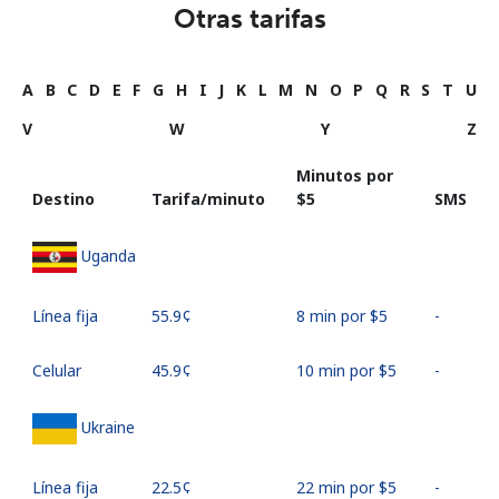
Otras tarifas
A
B
C
D
E
F
G
H
I
J
K
L
M
N
O
P
Q
R
S
T
U
V
W
Y
Z
Minutos por
Destino
Tarifa/minuto
⁦$5⁩
SMS
Uganda
Línea fija
⁦55.9¢⁩
8 min por ⁦$5⁩
-
Celular
⁦45.9¢⁩
10 min por ⁦$5⁩
-
Ukraine
Línea fija
⁦22.5¢⁩
22 min por ⁦$5⁩
-