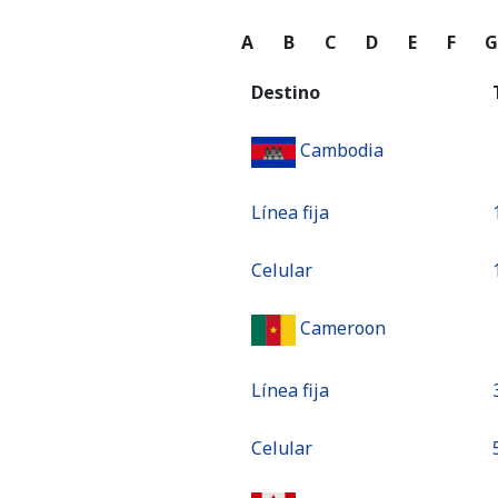
A
B
C
D
E
F
Destino
Cambodia
Línea fija
Celular
Cameroon
Línea fija
Celular