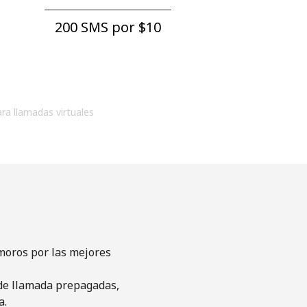
200 SMS por ⁦$10⁩
ara llamadas virtuales
moros por las mejores
s de llamada prepagadas,
a.