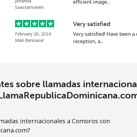
Johanna
efficient image...
Saastamoinen
4.5¢⁩
111 min por ⁦$5⁩
Very satisfied
Very satisfied! Have been a
February 20, 2024
1.6¢⁩
312 min por ⁦$5⁩
Mari Bennasar
reception, a...
1.7¢⁩
294 min por ⁦$5⁩
tes sobre llamadas internacion
4.9¢⁩
102 min por ⁦$5⁩
LlamaRepublicaDominicana.co
4.9¢⁩
102 min por ⁦$5⁩
madas internacionales a Comoros con
cana.com?
3¢⁩
166 min por ⁦$5⁩