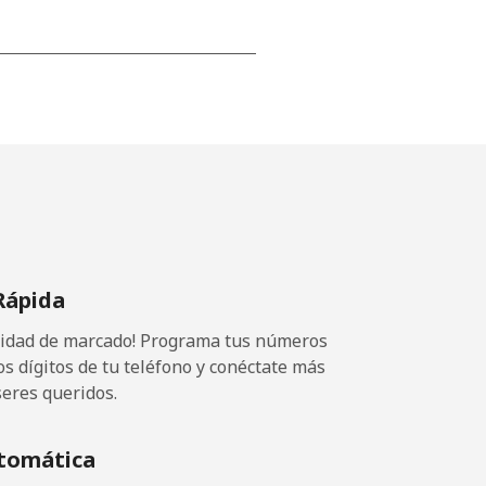
⁦15¢⁩
-
⁦16¢⁩
Rápida
ocidad de marcado! Programa tus números
-
os dígitos de tu teléfono y conéctate más
seres queridos.
⁦15¢⁩
tomática