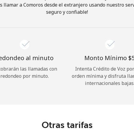
 llamar a Comoros desde el extranjero usando nuestro servi
seguro y confiable!
¡Hola!
Inicia sesión o
REGÍSTRATE →
edondeo al minuto
Monto Mínimo ⁦$5
cobrarán las llamadas con
Intenta Crédito de Voz po
redondeo por minuto.
orden mínima y disfruta ll
internacionales bajas
¿Olvidaste tu contraseña? →
Iniciar Sesión
Otras tarifas