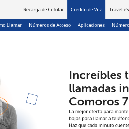
Recarga de Celular
Crédito de Voz
Travel e
mo Llamar
Números de Acceso
Aplicaciones
Número 
¡Bienvenido!
Increíbles 
¿Ya tienes una cuenta?
Inicia sesión →
llamadas i
Regístrate con
Comoros ⁦7
La mejor oferta para manten
bajas para llamar a teléfon
Haz que cada minuto cuente