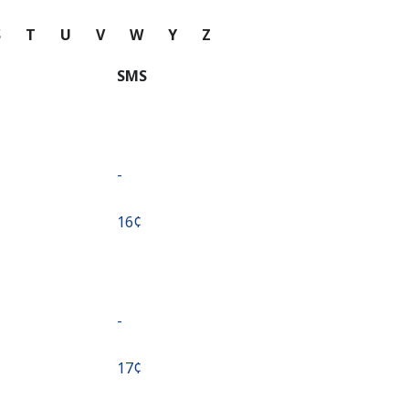
S
T
U
V
W
Y
Z
SMS
-
⁦16¢⁩
-
⁦17¢⁩