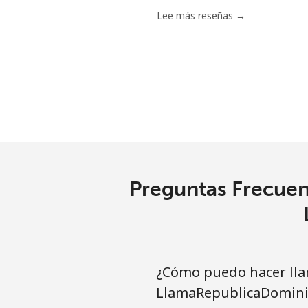
Chile
Lee más reseñas →
Línea fija
⁦
Celular
⁦
Santiago
⁦
China
Preguntas Frecuen
Línea fija
⁦
Celular
⁦
Christmas Island
¿Cómo puedo hacer lla
LlamaRepublicaDomini
All country
⁦