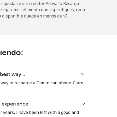
 quedarte sin crédito? Activa la Recarga
gregaremos el monto que especifiques, cada
-
o disponible quede en menos de ⁦$5⁩.
-
ciendo:
-
-
d best way…
 way to recharge a Dominican phone. Claro,
-
e experience
⁦16¢⁩
r years, I have been left with a good and