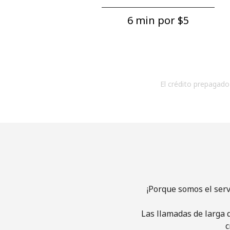
6 min por ⁦$5⁩
El crédito prepagado 
¡Porque somos el ser
Las llamadas de larga d
c