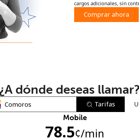
cargos adicionales, sin contr
o
Comprar ahora
¿A dónde deseas llamar
Tarifas
U
No se ha creado una contraseña
Mobile
78.5
Mínimo 8 caracteres
¢
/min
Una letra mayúscula y una minúscula