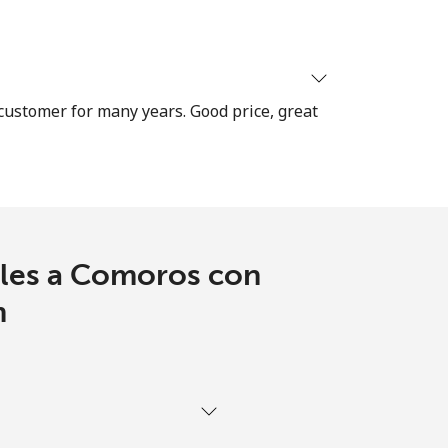
-
 customer for many years. Good price, great
⁦8¢⁩
-
ales a Comoros con
-
m
-
-