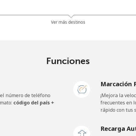
1.5¢⁩
333 min por ⁦$5⁩
Ver más destinos
⁦33.9¢⁩
14 min por ⁦$5⁩
Funciones
⁦39.5¢⁩
12 min por ⁦$5⁩
Marcación 
 el número de teléfono
¡Mejora la vel
⁦23.5¢⁩
21 min por ⁦$5⁩
rmato:
código del país +
frecuentes en l
rápido con tus 
⁦25.5¢⁩
19 min por ⁦$5⁩
Recarga Au