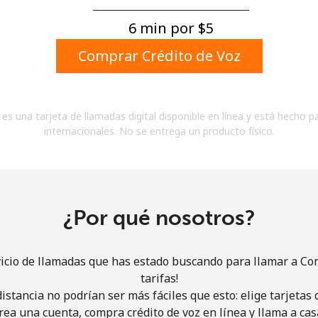
Un número
Un caracter especial
6 min por ⁦$5⁩
Comprar Crédito de Voz
es una tarjeta de llamadas digital disponible en línea y está hecho p
internacionales. No se entrega un producto físico.
Mantente en contacto para recibir nuestras mejores
ofertas.
Al abrir una cuenta en este sitio web, estoy de
acuerdo con estos
Términos y condiciones.
¿Por qué nosotros?
Únete
vicio de llamadas que has estado buscando para llamar a Co
tarifas!
istancia no podrían ser más fáciles que esto: elige tarjeta
rea una cuenta, compra crédito de voz en línea y llama a cas