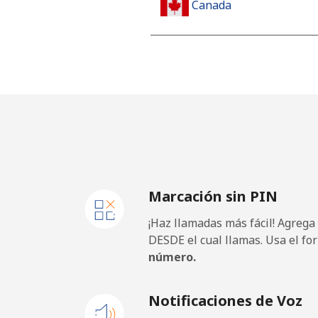
Canada
All country
⁦
Cape Verde
Línea fija
Celular
Marcación sin PIN
Caribbean Netherlands
¡Haz llamadas más fácil! Agrega
Línea fija
DESDE el cual llamas. Usa el fo
número.
Celular
Notificaciones de Voz
Cayman Islands