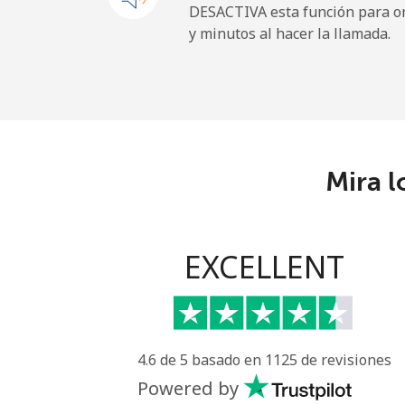
DESACTIVA esta función para om
y minutos al hacer la llamada.
Línea fija
Celular
Central African Republi
Mira l
Línea fija
Celular
EXCELLENT
Chad
Línea fija
4.6 de 5 basado en 1125 de revisiones
Celular
Powered by