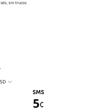
ato, sin trucos.
?
SD
SMS
5
¢