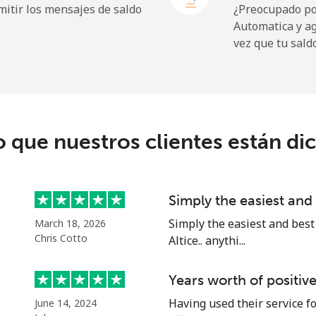
itir los mensajes de saldo
¿Preocupado por
Automatica y a
⁦19.9¢⁩
25 min por ⁦$5⁩
vez que tu sald
⁦27.5¢⁩
18 min por ⁦$5⁩
c
o que nuestros clientes están di
⁦88.5¢⁩
5 min por ⁦$5⁩
⁦73.9¢⁩
6 min por ⁦$5⁩
Simply the easiest an
Simply the easiest and best
March 18, 2026
Chris Cotto
Altice.. anythi...
⁦78.9¢⁩
6 min por ⁦$5⁩
Years worth of positiv
⁦71.5¢⁩
6 min por ⁦$5⁩
Having used their service fo
June 14, 2024