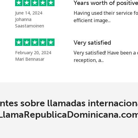
Years worth of positiv
⁦71.5¢⁩
6 min por ⁦$5⁩
Having used their service fo
June 14, 2024
Johanna
efficient image...
Saastamoinen
4.5¢⁩
111 min por ⁦$5⁩
Very satisfied
Very satisfied! Have been a
February 20, 2024
1.6¢⁩
312 min por ⁦$5⁩
Mari Bennasar
reception, a...
1.7¢⁩
294 min por ⁦$5⁩
tes sobre llamadas internacion
4.9¢⁩
102 min por ⁦$5⁩
LlamaRepublicaDominicana.co
4.9¢⁩
102 min por ⁦$5⁩