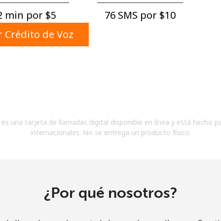
Un número
 min por ⁦$5⁩
76 SMS por ⁦$10⁩
Un caracter especial
 Crédito de Voz
Mantente en contacto para recibir nuestras mejores
ofertas.
es una tarjeta de llamadas digital disponible en línea y está hecho p
Al abrir una cuenta en este sitio web, estoy de
internacionales. No se entrega un producto físico.
acuerdo con estos
Términos y condiciones.
Únete
¿Por qué nosotros?