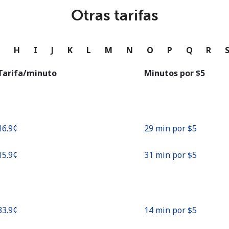
o
Otras tarifas
Continuar con
G
H
I
J
K
L
M
N
O
P
Q
R
Tarifa/minuto
Minutos por ⁦$5⁩
⁦16.9¢⁩
29 min por ⁦$5⁩
⁦15.9¢⁩
31 min por ⁦$5⁩
⁦33.9¢⁩
14 min por ⁦$5⁩