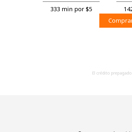
333 min por ⁦$5⁩
142
Comprar
El crédito prepagado 