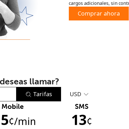
cargos adicionales, sin contr
o
Comprar ahora
deseas llamar?
Tarifas
USD
Mobile
SMS
No se ha creado una contraseña
.5
13
Mínimo 8 caracteres
¢
/min
¢
Una letra mayúscula y una minúscula