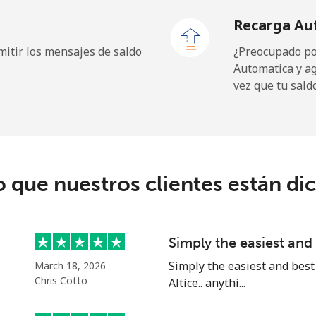
Recarga Au
itir los mensajes de saldo
¿Preocupado por
Automatica y a
⁦19.9¢⁩
25 min por ⁦$5⁩
vez que tu sald
⁦27.5¢⁩
18 min por ⁦$5⁩
c
o que nuestros clientes están di
⁦88.5¢⁩
5 min por ⁦$5⁩
⁦73.9¢⁩
6 min por ⁦$5⁩
Simply the easiest an
Simply the easiest and best
March 18, 2026
Chris Cotto
Altice.. anythi...
⁦78.9¢⁩
6 min por ⁦$5⁩