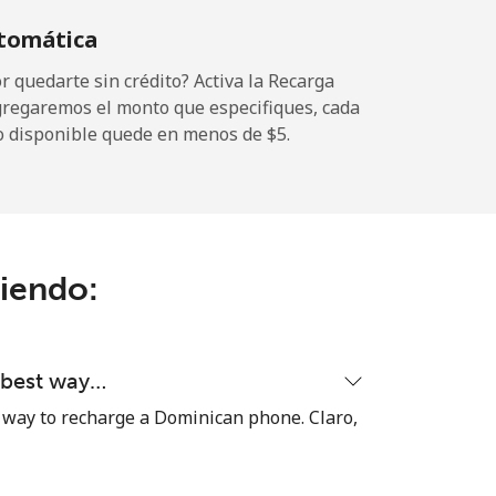
tomática
 quedarte sin crédito? Activa la Recarga
gregaremos el monto que especifiques, cada
-
o disponible quede en menos de ⁦$5⁩.
-
ciendo:
-
-
d best way…
 way to recharge a Dominican phone. Claro,
-