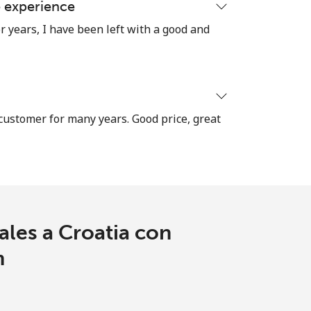
e experience
⁦16¢⁩
r years, I have been left with a good and
-
 customer for many years. Good price, great
⁦8¢⁩
-
ales a Croatia con
-
m
-