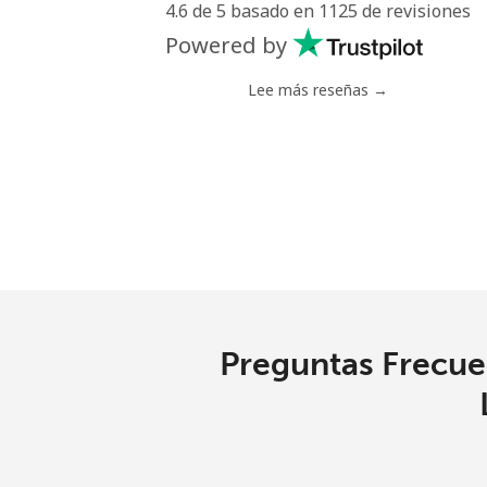
4.6 de 5 basado en 1125 de revisiones
Celular
Powered by
Chile
Lee más reseñas →
Línea fija
⁦
Celular
⁦
Santiago
⁦
China
Preguntas Frecuen
Línea fija
⁦
Celular
⁦