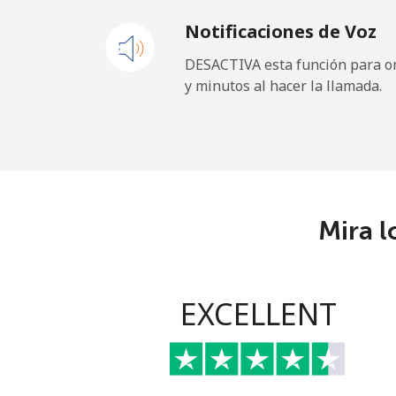
Notificaciones de Voz
Cayman Islands
DESACTIVA esta función para om
y minutos al hacer la llamada.
Línea fija
Celular
Central African Republi
Mira l
Línea fija
Celular
EXCELLENT
Chad
Línea fija