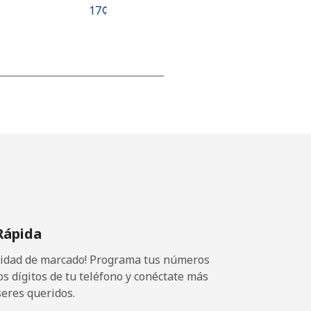
⁦17¢⁩
⁦15¢⁩
-
⁦16¢⁩
Rápida
ocidad de marcado! Programa tus números
-
os dígitos de tu teléfono y conéctate más
seres queridos.
⁦15¢⁩