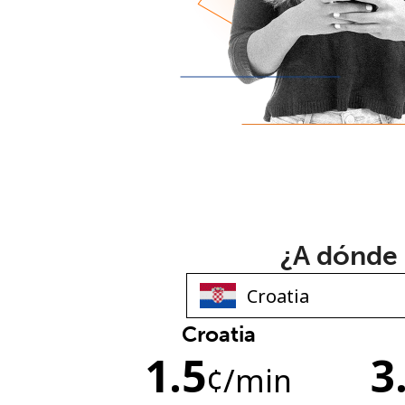
¿A dónde 
Croatia
1.5
3
¢
/min