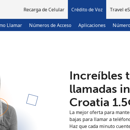
Recarga de Celular
Crédito de Voz
Travel e
mo Llamar
Números de Acceso
Aplicaciones
Número 
¡Bienvenido!
Increíbles 
¿Ya tienes una cuenta?
Inicia sesión →
llamadas i
Regístrate con
Croatia ⁦1.5
La mejor oferta para manten
bajas para llamar a teléfono
Haz que cada minuto cuente