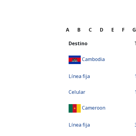
A
B
C
D
E
F
Destino
Cambodia
Línea fija
Celular
Cameroon
Línea fija