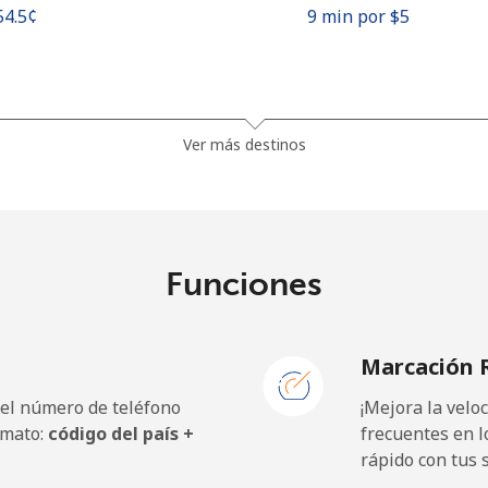
⁦54.5¢⁩
9 min por ⁦$5⁩
1.5¢⁩
333 min por ⁦$5⁩
Ver más destinos
⁦33.9¢⁩
14 min por ⁦$5⁩
Funciones
⁦39.5¢⁩
12 min por ⁦$5⁩
Marcación 
 el número de teléfono
¡Mejora la vel
⁦23.5¢⁩
21 min por ⁦$5⁩
rmato:
código del país +
frecuentes en l
rápido con tus 
⁦25.5¢⁩
19 min por ⁦$5⁩