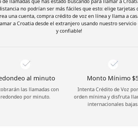
o de llamadas que has estado buscando para llamar a Croatia
istancia no podrían ser más fáciles que esto: elige tarjeta
rea una cuenta, compra crédito de voz en línea y llama a cas
¡Hola!
amar a Croatia desde el extranjero usando nuestro servicio 
y confiable!
Inicia sesión o
REGÍSTRATE →
edondeo al minuto
Monto Mínimo ⁦$5
cobrarán las llamadas con
Intenta Crédito de Voz po
redondeo por minuto.
orden mínima y disfruta ll
¿Olvidaste tu contraseña? →
internacionales bajas
Iniciar Sesión