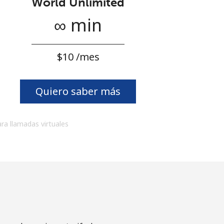
World Unlimited
∞ min
⁦$10⁩ /mes
Quiero saber más
ara llamadas virtuales