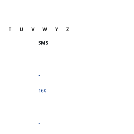
S
T
U
V
W
Y
Z
SMS
-
⁦16¢⁩
-