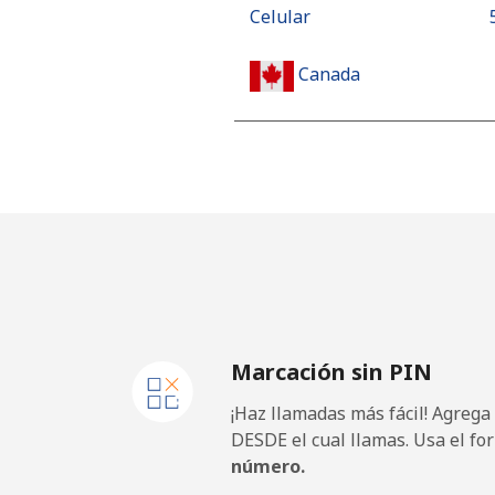
Celular
Canada
All country
⁦
Cape Verde
Línea fija
Celular
Marcación sin PIN
Caribbean Netherlands
¡Haz llamadas más fácil! Agrega
Línea fija
DESDE el cual llamas. Usa el fo
número.
Celular