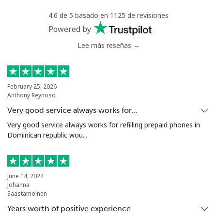
Mali
4.6 de 5 basado en 1125 de revisiones
Powered by
Línea fija
⁦53.9¢⁩
9 min por
-
Lee más reseñas →
⁦$5⁩
Celular
⁦53.9¢⁩
9 min por
⁦17¢⁩
⁦$5⁩
February 25, 2026
Anthony Reynoso
Malta
Very good service always works for…
Very good service always works for refilling prepaid phones in
Línea fija
⁦39.5¢⁩
12 min por
-
Dominican republic wou...
⁦$5⁩
Celular
⁦58.5¢⁩
8 min por
⁦8¢⁩
⁦$5⁩
June 14, 2024
Johanna
Saastamoinen
Mariana Islands
Years worth of positive experience