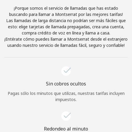
Al abrir una cuenta en este sitio web, estoy de acuerdo con
¡Porque somos el servicio de llamadas que has estado
estos
Términos y condiciones.
buscando para llamar a Montserrat por las mejores tarifas!
Las llamadas de larga distancia no podrían ser más fáciles que
esto: elige tarjetas de llamada prepagadas, crea una cuenta,
Únete
compra crédito de voz en línea y llama a casa.
¡Entérate cómo puedes llamar a Montserrat desde el extranjero
usando nuestro servicio de llamadas fácil, seguro y confiable!
¡Hola!
Inicia sesión o
REGÍSTRATE →
Sin cobros ocultos
Pagas sólo los minutos que utilizas, nuestras tarifas incluyen
impuestos.
¿Olvidaste tu contraseña? →
Redondeo al minuto