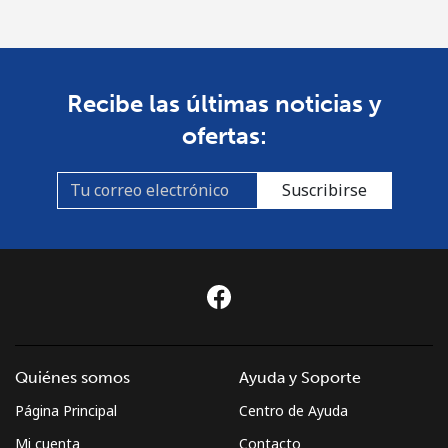
Línea fija
⁦3.5¢⁩
142 min por
-
⁦$5⁩
Recibe las últimas noticias y
Celular
⁦2.6¢⁩
192 min por
-
ofertas:
⁦$5⁩
Montenegro
Suscribirse
Línea fija
⁦41.5¢⁩
12 min por
-
⁦$5⁩
Celular
⁦59.5¢⁩
8 min por
-
⁦$5⁩
Quiénes somos
Ayuda y Soporte
Montserrat
Página Principal
Centro de Ayuda
All country
⁦36.5¢⁩
13 min por
-
Mi cuenta
Contacto