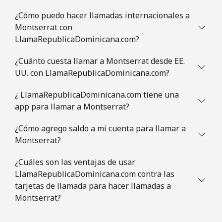
¿Cómo puedo hacer llamadas internacionales a
Mauritania
Montserrat con
LlamaRepublicaDominicana.com?
Línea fija
⁦86.9¢⁩
5 min por
-
⁦$5⁩
¿Cuánto cuesta llamar a Montserrat desde EE.
UU. con LlamaRepublicaDominicana.com?
Celular
⁦89.5¢⁩
5 min por
-
⁦$5⁩
¿ LlamaRepublicaDominicana.com tiene una
app para llamar a Montserrat?
Mauritius
¿Cómo agrego saldo a mi cuenta para llamar a
Montserrat?
Línea fija
⁦8.5¢⁩
58 min por
-
⁦$5⁩
¿Cuáles son las ventajas de usar
LlamaRepublicaDominicana.com contra las
Celular
⁦7.5¢⁩
66 min por
⁦32¢⁩
tarjetas de llamada para hacer llamadas a
⁦$5⁩
Montserrat?
Mayotte Island