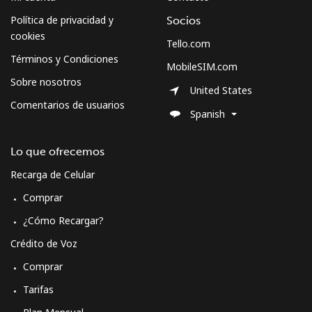
⁦$5⁩
Política de privacidad y
Socios
cookies
Morocco
Tello.com
Términos y Condiciones
MobileSIM.com
Línea fija
⁦18.5¢⁩
27 min por
-
Sobre nosotros
United States
⁦$5⁩
Comentarios de usuarios
Spanish
Celular
⁦78.5¢⁩
6 min por
-
⁦$5⁩
Lo que ofrecemos
Recarga de Celular
Mozambique
Comprar
Línea fija
⁦34.9¢⁩
14 min por
-
¿Cómo Recargar?
⁦$5⁩
Crédito de Voz
Comprar
Celular
⁦35.9¢⁩
13 min por
-
⁦$5⁩
Tarifas