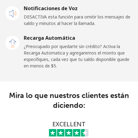
Celular
⁦57.9¢⁩
8 min por
-
Notificaciones de Voz
⁦$5⁩
DESACTIVA esta función para omitir los mensajes de
saldo y minutos al hacer la llamada.
Malaysia
Recarga Automática
Línea fija
⁦1.5¢⁩
333 min por
-
¿Preocupado por quedarte sin crédito? Activa la
⁦$5⁩
Recarga Automatica y agregaremos el monto que
especifiques, cada vez que tu saldo disponible quede
Celular
⁦1.5¢⁩
333 min por
-
en menos de ⁦$5⁩.
⁦$5⁩
Maldives
Mira lo que nuestros clientes están
Línea fija
⁦109.9¢⁩
4 min por
-
diciendo:
⁦$5⁩
Celular
⁦108.9¢⁩
4 min por
-
EXCELLENT
⁦$5⁩