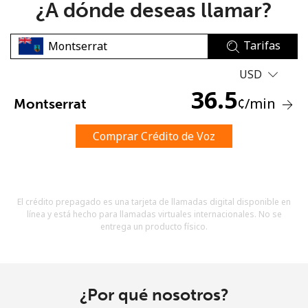
¿A dónde deseas llamar?
Tarifas
USD
36.5
¢
/min
Montserrat
No se ha creado una contraseña
Mínimo 8 caracteres
Comprar Crédito de Voz
Una letra mayúscula y una minúscula
Un número
Un caracter especial
El crédito prepagado es una tarjeta de llamadas digital disponible en
línea y está hecho para llamadas virtuales internacionales. No se
entrega un producto físico.
Mantente en contacto para recibir nuestras mejores
¿Por qué nosotros?
ofertas.