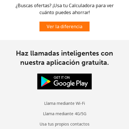
¿Buscas ofertas? ¡Usa tu Calculadora para ver
cuánto puedes ahorrar!
Moldova
Ver la diferencia
Línea fija
⁦38.9¢⁩
12 min por
-
⁦$5⁩
Celular
⁦39.9¢⁩
12 min por
⁦32¢⁩
Haz llamadas inteligentes con
⁦$5⁩
nuestra aplicación gratuita.
Monaco
Línea fija
⁦42.5¢⁩
11 min por
-
⁦$5⁩
Llama mediante Wi-Fi
Celular
⁦53.5¢⁩
9 min por
⁦10¢⁩
⁦$5⁩
Llama mediante 4G/5G
Usa tus propios contactos
Mongolia