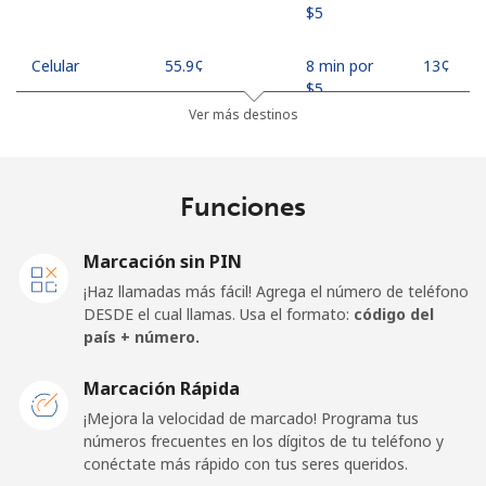
⁦$5⁩
Celular
⁦55.9¢⁩
8 min por
⁦13¢⁩
⁦$5⁩
Ver más destinos
Madagascar
Funciones
Línea fija
⁦81.9¢⁩
6 min por
-
⁦$5⁩
Marcación sin PIN
Celular
⁦88.5¢⁩
5 min por
-
¡Haz llamadas más fácil! Agrega el número de teléfono
⁦$5⁩
DESDE el cual llamas. Usa el formato:
código del
país + número.
Malawi
Marcación Rápida
Línea fija
⁦57.9¢⁩
8 min por
-
¡Mejora la velocidad de marcado! Programa tus
⁦$5⁩
números frecuentes en los dígitos de tu teléfono y
conéctate más rápido con tus seres queridos.