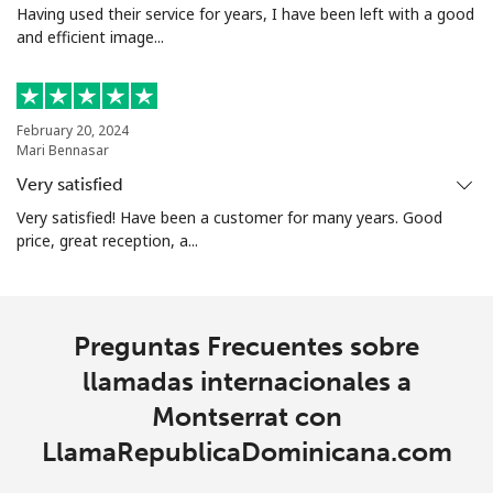
Having used their service for years, I have been left with a good
All country
⁦10.5¢⁩
47 min por
-
and efficient image...
⁦$5⁩
Marshall Islands
February 20, 2024
Mari Bennasar
Línea fija
⁦32.9¢⁩
15 min por
-
⁦$5⁩
Very satisfied
Very satisfied! Have been a customer for many years. Good
Celular
⁦32.9¢⁩
15 min por
-
price, great reception, a...
⁦$5⁩
Martinique
Preguntas Frecuentes sobre
Línea fija
⁦6.9¢⁩
72 min por
-
llamadas internacionales a
⁦$5⁩
Montserrat con
LlamaRepublicaDominicana.com
Celular
⁦30.9¢⁩
16 min por
-
⁦$5⁩