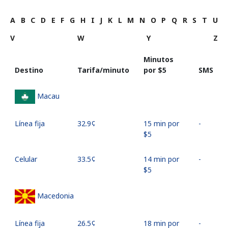
A
B
C
D
E
F
G
H
I
J
K
L
M
N
O
P
Q
R
S
T
U
V
W
Y
Z
Minutos
Destino
Tarifa/minuto
por ⁦$5⁩
SMS
Macau
Línea fija
⁦32.9¢⁩
15 min por
-
⁦$5⁩
Celular
⁦33.5¢⁩
14 min por
-
⁦$5⁩
Macedonia
Línea fija
⁦26.5¢⁩
18 min por
-