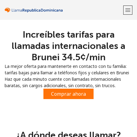
Increíbles tarifas para
¡Bienvenido!
llamadas internacionales a
¿Ya tienes una cuenta?
Inicia sesión →
Brunei ⁦34.5¢⁩/min
La mejor oferta para mantenerte en contacto con tu familia:
Regístrate con
tarifas bajas para llamar a teléfonos fijos y celulares en Brunei
Haz que cada minuto cuente con llamadas internacionales
baratas, sin cargos adicionales, sin contrato, sin trucos.
Comprar ahora
o
¿A dónde deseas llamar?