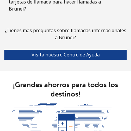
tarjetas de llamada para hacer llamadas a
Brunei?
Bulgaria
Línea fija
⁦1.5¢⁩
333 min por ⁦$5⁩
-
¿Tienes más preguntas sobre llamadas internacionales
a Brunei?
Celular
⁦4.5¢⁩
111 min por ⁦$5⁩
⁦35¢⁩
Visita nuestro Centro de Ayuda
Burkina Faso
Línea fija
⁦54.5¢⁩
9 min por ⁦$5⁩
-
¡Grandes ahorros para todos los
Celular
⁦47.9¢⁩
10 min por ⁦$5⁩
⁦26¢⁩
destinos!
Burundi
Línea fija
⁦69.5¢⁩
7 min por ⁦$5⁩
-