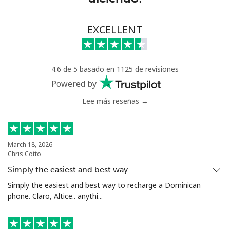
Benin
EXCELLENT
Línea fija
⁦54.9¢⁩
9 min por ⁦$5⁩
-
Celular
⁦55.9¢⁩
8 min por ⁦$5⁩
-
4.6 de 5 basado en 1125 de revisiones
Bermuda
Powered by
Lee más reseñas →
Línea fija
⁦3.5¢⁩
142 min por ⁦$5⁩
-
Celular
⁦3.5¢⁩
142 min por ⁦$5⁩
⁦16¢⁩
March 18, 2026
Chris Cotto
Bhutan
Simply the easiest and best way…
Simply the easiest and best way to recharge a Dominican
Línea fija
⁦9.9¢⁩
50 min por ⁦$5⁩
-
phone. Claro, Altice.. anythi...
Celular
⁦9.5¢⁩
52 min por ⁦$5⁩
-