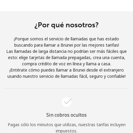
Al abrir una cuenta en este sitio web, estoy de acuerdo con
estos
Términos y condiciones.
¿Por qué nosotros?
Únete
¡Porque somos el servicio de llamadas que has estado
buscando para llamar a Brunei por las mejores tarifas!
Las llamadas de larga distancia no podrían ser más fáciles que
esto: elige tarjetas de llamada prepagadas, crea una cuenta,
¡Hola!
compra crédito de voz en línea y llama a casa.
¡Entérate cómo puedes llamar a Brunei desde el extranjero
usando nuestro servicio de llamadas fácil, seguro y confiable!
Inicia sesión o
REGÍSTRATE →
Sin cobros ocultos
¿Olvidaste tu contraseña? →
Pagas sólo los minutos que utilizas, nuestras tarifas incluyen
impuestos.