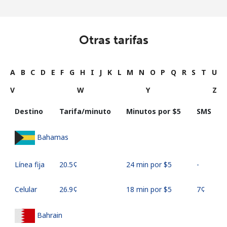
Otras tarifas
A
B
C
D
E
F
G
H
I
J
K
L
M
N
O
P
Q
R
S
T
U
V
W
Y
Z
Destino
Tarifa/minuto
Minutos por ⁦$5⁩
SMS
Bahamas
Línea fija
⁦20.5¢⁩
24 min por ⁦$5⁩
-
Celular
⁦26.9¢⁩
18 min por ⁦$5⁩
⁦7¢⁩
Bahrain