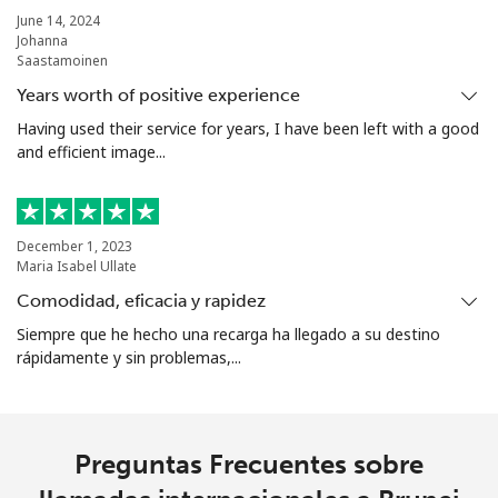
Bolivia
June 14, 2024
Johanna
Saastamoinen
Línea fija
⁦24.5¢⁩
20 min por ⁦$5⁩
-
Years worth of positive experience
Having used their service for years, I have been left with a good
Celular
⁦26.9¢⁩
18 min por ⁦$5⁩
-
and efficient image...
Bosnia And Herzegovina
December 1, 2023
Línea fija
⁦24.9¢⁩
20 min por ⁦$5⁩
-
Maria Isabel Ullate
Comodidad, eficacia y rapidez
Celular
⁦51.9¢⁩
9 min por ⁦$5⁩
⁦11¢⁩
Siempre que he hecho una recarga ha llegado a su destino
rápidamente y sin problemas,...
Botswana
Línea fija
⁦31.5¢⁩
15 min por ⁦$5⁩
-
Preguntas Frecuentes sobre
Celular
⁦34.5¢⁩
14 min por ⁦$5⁩
⁦7¢⁩