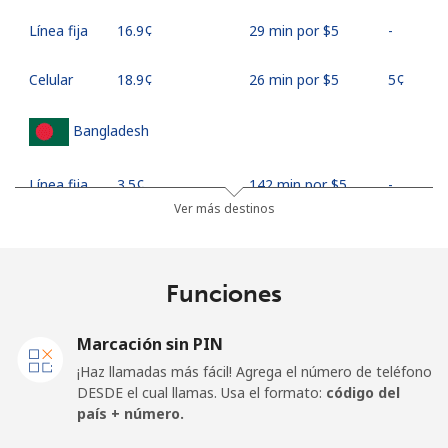
Línea fija
⁦16.9¢⁩
29 min por ⁦$5⁩
-
Celular
⁦18.9¢⁩
26 min por ⁦$5⁩
⁦5¢⁩
Bangladesh
Línea fija
⁦3.5¢⁩
142 min por ⁦$5⁩
-
Ver más destinos
Celular
⁦2.8¢⁩
178 min por ⁦$5⁩
-
Barbados
Funciones
Línea fija
⁦28.5¢⁩
17 min por ⁦$5⁩
-
Marcación sin PIN
¡Haz llamadas más fácil! Agrega el número de teléfono
Celular
⁦32.5¢⁩
15 min por ⁦$5⁩
-
DESDE el cual llamas. Usa el formato:
código del
país + número.
Belarus