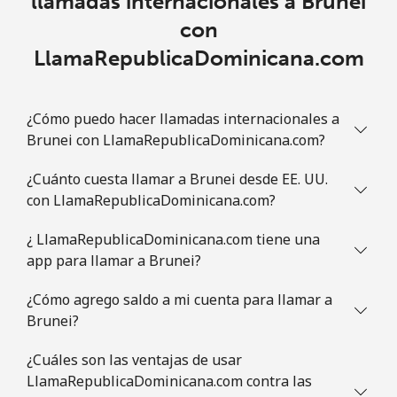
llamadas internacionales a Brunei
con
Brazil
LlamaRepublicaDominicana.com
Línea fija
⁦1.5¢⁩
333 min por ⁦$5⁩
-
¿Cómo puedo hacer llamadas internacionales a
Celular
⁦2¢⁩
250 min por ⁦$5⁩
⁦5¢⁩
Brunei con LlamaRepublicaDominicana.com?
British Virgin Islands
¿Cuánto cuesta llamar a Brunei desde EE. UU.
con LlamaRepublicaDominicana.com?
Línea fija
⁦32.5¢⁩
15 min por ⁦$5⁩
-
¿ LlamaRepublicaDominicana.com tiene una
Celular
⁦33.9¢⁩
14 min por ⁦$5⁩
⁦16¢⁩
app para llamar a Brunei?
¿Cómo agrego saldo a mi cuenta para llamar a
Brunei
Brunei?
Línea fija
⁦34.5¢⁩
14 min por ⁦$5⁩
-
¿Cuáles son las ventajas de usar
LlamaRepublicaDominicana.com contra las
Celular
⁦34.5¢⁩
14 min por ⁦$5⁩
⁦8¢⁩