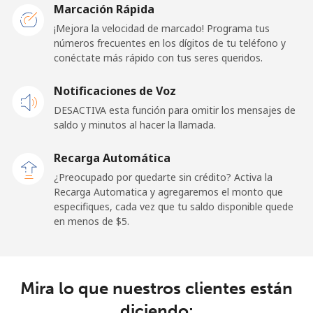
Marcación Rápida
¡Mejora la velocidad de marcado! Programa tus
Línea fija
⁦55.5¢⁩
9 min por ⁦$5⁩
-
números frecuentes en los dígitos de tu teléfono y
conéctate más rápido con tus seres queridos.
Celular
⁦50.9¢⁩
9 min por ⁦$5⁩
-
Notificaciones de Voz
Belgium
DESACTIVA esta función para omitir los mensajes de
saldo y minutos al hacer la llamada.
Línea fija
⁦2.9¢⁩
172 min por ⁦$5⁩
-
Recarga Automática
Celular
⁦34.5¢⁩
14 min por ⁦$5⁩
⁦11¢⁩
¿Preocupado por quedarte sin crédito? Activa la
Recarga Automatica y agregaremos el monto que
especifiques, cada vez que tu saldo disponible quede
Belize
en menos de ⁦$5⁩.
Línea fija
⁦30.9¢⁩
16 min por ⁦$5⁩
-
Celular
⁦31.5¢⁩
15 min por ⁦$5⁩
⁦14¢⁩
Mira lo que nuestros clientes están
diciendo: