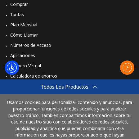
Comprar
Tarifas
Plan Mensual
Cómo Llamar
Números de Acceso
Aplicaciones
Número Virtual
Calculadora de ahorros
Travel eSIM
Todos Los Productos
Comprar
Usamos cookies para personalizar contenido y anuncios, para
Cómo funciona
proporcionar funciones de redes sociales y para analizar
nuestro tráfico. También compartimos información sobre tu
uso de nuestro sitio con colaboradores de redes sociales,
publicidad y analítica que pueden combinarla con otra
Paga con
información que les hayas proporcionado o que hayan