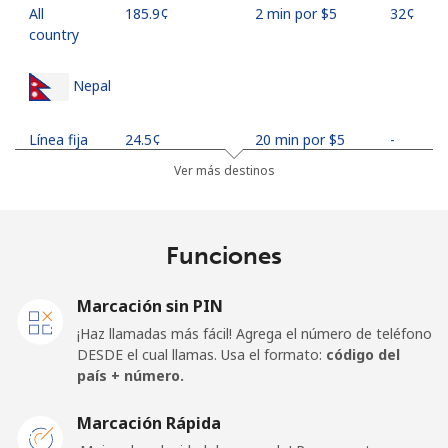
All
⁦185.9¢⁩
2 min por ⁦$5⁩
⁦32¢⁩
country
Nepal
Línea fija
⁦24.5¢⁩
20 min por ⁦$5⁩
-
Ver más destinos
Celular
⁦26.9¢⁩
18 min por ⁦$5⁩
-
Netherlands
Funciones
Línea fija
⁦1.5¢⁩
333 min por ⁦$5⁩
-
Marcación sin PIN
¡Haz llamadas más fácil! Agrega el número de teléfono
Celular
⁦22.5¢⁩
22 min por ⁦$5⁩
⁦13¢⁩
DESDE el cual llamas. Usa el formato:
código del
país + número.
New Caledonia
Marcación Rápida
Línea fija
⁦45.5¢⁩
10 min por ⁦$5⁩
-