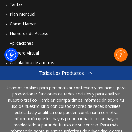
Tarifas
Plan Mensual
Cómo Llamar
Números de Acceso
Aplicaciones
Número Virtual
Calculadora de ahorros
Travel eSIM
Todos Los Productos
Comprar
Usamos cookies para personalizar contenido y anuncios, para
Cómo funciona
proporcionar funciones de redes sociales y para analizar
nuestro tráfico. También compartimos información sobre tu
uso de nuestro sitio con colaboradores de redes sociales,
publicidad y analítica que pueden combinarla con otra
Paga con
información que les hayas proporcionado o que hayan
recolectado a partir de tu uso de su servicio. Para más
información sobre nuestras prácticas de privacidad y otras