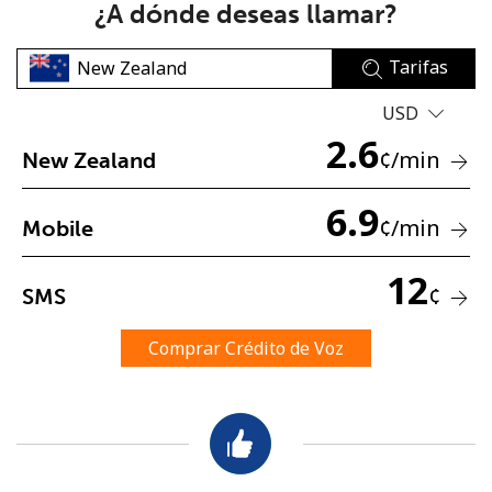
¿A dónde deseas llamar?
Tarifas
USD
2.6
¢
/min
New Zealand
No se ha creado una contraseña
6.9
Mínimo 8 caracteres
¢
/min
Mobile
Una letra mayúscula y una minúscula
Un número
12
Un caracter especial
¢
SMS
Comprar Crédito de Voz
Mantente en contacto para recibir nuestras mejores
ofertas.