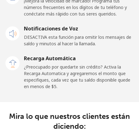
¡Mejora la velocidad de marcado! Programa tus
números frecuentes en los dígitos de tu teléfono y
conéctate más rápido con tus seres queridos.
Celular
⁦48.9¢⁩
10 min por ⁦$5⁩
⁦11¢⁩
Notificaciones de Voz
New Zealand
DESACTIVA esta función para omitir los mensajes de
saldo y minutos al hacer la llamada.
Línea fija
⁦2.6¢⁩
192 min por ⁦$5⁩
-
Recarga Automática
Celular
⁦6.9¢⁩
72 min por ⁦$5⁩
⁦12¢⁩
¿Preocupado por quedarte sin crédito? Activa la
Recarga Automatica y agregaremos el monto que
Nicaragua
especifiques, cada vez que tu saldo disponible quede
en menos de ⁦$5⁩.
Línea fija
⁦19.5¢⁩
25 min por ⁦$5⁩
-
Celular
⁦33.9¢⁩
14 min por ⁦$5⁩
⁦27¢⁩
Mira lo que nuestros clientes están
diciendo:
Niger