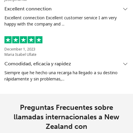
country
Excellent connection
Excellent connection Excellent customer service I am very
North Korea
happy with the company and ...
All
⁦73.9¢⁩
6 min por ⁦$5⁩
-
country
December 1, 2023
Maria Isabel Ullate
Norway
Comodidad, eficacia y rapidez
Siempre que he hecho una recarga ha llegado a su destino
Línea fija
⁦1.5¢⁩
333 min por ⁦$5⁩
-
rápidamente y sin problemas,...
Celular
⁦1.6¢⁩
312 min por ⁦$5⁩
⁦8¢⁩
Preguntas Frecuentes sobre
llamadas internacionales a New
Zealand con