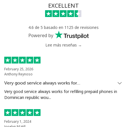
Línea fija
⁦53.9¢⁩
9 min por ⁦$5⁩
-
EXCELLENT
Celular
⁦47.9¢⁩
10 min por ⁦$5⁩
⁦32¢⁩
4.6 de 5 basado en 1125 de revisiones
Nigeria
Powered by
Lee más reseñas →
Línea fija
⁦21.5¢⁩
23 min por ⁦$5⁩
-
Celular
⁦16.5¢⁩
30 min por ⁦$5⁩
⁦35¢⁩
February 25, 2026
Anthony Reynoso
Niue
Very good service always works for…
All
⁦205.9¢⁩
2 min por ⁦$5⁩
-
Very good service always works for refilling prepaid phones in
country
Dominican republic wou...
Norfolk Island
February 1, 2024
Joselyn M Hill
All
⁦200.9¢⁩
2 min por ⁦$5⁩
-