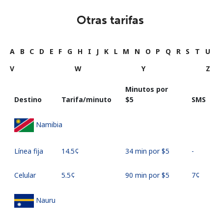
Otras tarifas
A
B
C
D
E
F
G
H
I
J
K
L
M
N
O
P
Q
R
S
T
U
V
W
Y
Z
Minutos por
Destino
Tarifa/minuto
⁦$5⁩
SMS
Namibia
Línea fija
⁦14.5¢⁩
34 min por ⁦$5⁩
-
Celular
⁦5.5¢⁩
90 min por ⁦$5⁩
⁦7¢⁩
Nauru