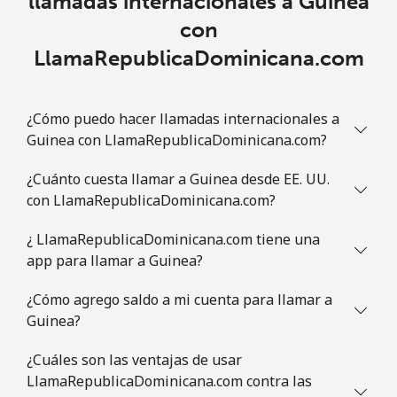
llamadas internacionales a Guinea
⁦$5⁩
con
Guatemala
LlamaRepublicaDominicana.com
Línea fija
⁦19.9¢⁩
25 min por
-
⁦$5⁩
¿Cómo puedo hacer llamadas internacionales a
Guinea con LlamaRepublicaDominicana.com?
Celular
⁦20.9¢⁩
23 min por
⁦11¢⁩
⁦$5⁩
¿Cuánto cuesta llamar a Guinea desde EE. UU.
con LlamaRepublicaDominicana.com?
Guinea
¿ LlamaRepublicaDominicana.com tiene una
app para llamar a Guinea?
Línea fija
⁦64.9¢⁩
7 min por ⁦$5⁩
-
¿Cómo agrego saldo a mi cuenta para llamar a
Celular
⁦53.5¢⁩
9 min por ⁦$5⁩
⁦32¢⁩
Guinea?
Guinea Bissau
¿Cuáles son las ventajas de usar
LlamaRepublicaDominicana.com contra las