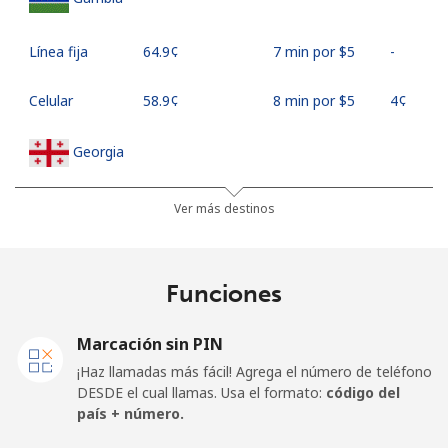
Línea fija
⁦64.9¢⁩
7 min por ⁦$5⁩
-
Celular
⁦58.9¢⁩
8 min por ⁦$5⁩
⁦4¢⁩
Georgia
Línea fija
⁦32.5¢⁩
15 min por
-
Ver más destinos
⁦$5⁩
Celular
⁦37.9¢⁩
13 min por
⁦16¢⁩
Funciones
⁦$5⁩
Marcación sin PIN
Germany
¡Haz llamadas más fácil! Agrega el número de teléfono
DESDE el cual llamas. Usa el formato:
código del
Línea fija
⁦1.5¢⁩
333 min por
-
país + número.
⁦$5⁩