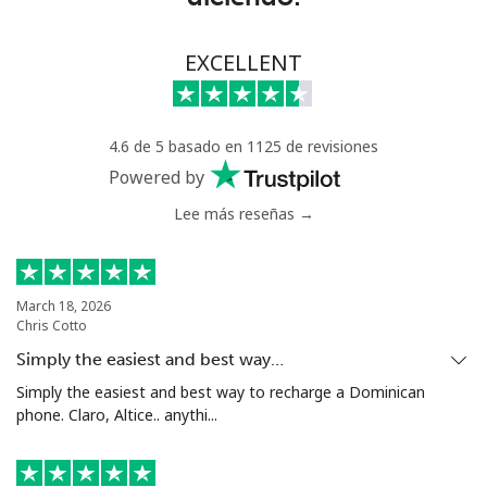
Greece
EXCELLENT
Línea fija
⁦1.5¢⁩
333 min por
-
⁦$5⁩
4.6 de 5 basado en 1125 de revisiones
Powered by
Celular
⁦1.6¢⁩
312 min por
⁦8¢⁩
⁦$5⁩
Lee más reseñas →
Greenland
March 18, 2026
Línea fija
⁦10.5¢⁩
47 min por
-
Chris Cotto
⁦$5⁩
Simply the easiest and best way…
Celular
⁦10.9¢⁩
45 min por
⁦5¢⁩
Simply the easiest and best way to recharge a Dominican
⁦$5⁩
phone. Claro, Altice.. anythi...
Grenada