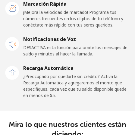
Marcación Rápida
Celular
⁦1.5¢⁩
333 min por
⁦11¢⁩
¡Mejora la velocidad de marcado! Programa tus
⁦$5⁩
números frecuentes en los dígitos de tu teléfono y
conéctate más rápido con tus seres queridos.
Ghana
Notificaciones de Voz
Línea fija
⁦33.9¢⁩
14 min por
-
DESACTIVA esta función para omitir los mensajes de
⁦$5⁩
saldo y minutos al hacer la llamada.
Celular
⁦27.5¢⁩
18 min por
-
Recarga Automática
⁦$5⁩
¿Preocupado por quedarte sin crédito? Activa la
Recarga Automatica y agregaremos el monto que
Gibraltar
especifiques, cada vez que tu saldo disponible quede
en menos de ⁦$5⁩.
Línea fija
⁦9.9¢⁩
50 min por
-
⁦$5⁩
Mira lo que nuestros clientes están
Celular
⁦21.5¢⁩
23 min por
-
⁦$5⁩
diciendo: