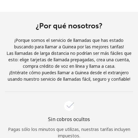
Al abrir una cuenta en este sitio web, estoy de acuerdo con
estos
Términos y condiciones.
¿Por qué nosotros?
Únete
¡Porque somos el servicio de llamadas que has estado
buscando para llamar a Guinea por las mejores tarifas!
Las llamadas de larga distancia no podrían ser más fáciles que
esto: elige tarjetas de llamada prepagadas, crea una cuenta,
¡Hola!
compra crédito de voz en línea y llama a casa.
¡Entérate cómo puedes llamar a Guinea desde el extranjero
usando nuestro servicio de llamadas fácil, seguro y confiable!
Inicia sesión o
REGÍSTRATE →
Sin cobros ocultos
¿Olvidaste tu contraseña? →
Pagas sólo los minutos que utilizas, nuestras tarifas incluyen
impuestos.