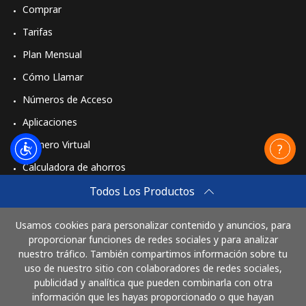
Comprar
Tarifas
Plan Mensual
Cómo Llamar
Números de Acceso
Aplicaciones
Número Virtual
Calculadora de ahorros
Travel eSIM
Todos Los Productos
Comprar
Usamos cookies para personalizar contenido y anuncios, para
Cómo funciona
proporcionar funciones de redes sociales y para analizar
nuestro tráfico. También compartimos información sobre tu
uso de nuestro sitio con colaboradores de redes sociales,
publicidad y analítica que pueden combinarla con otra
Paga con
información que les hayas proporcionado o que hayan