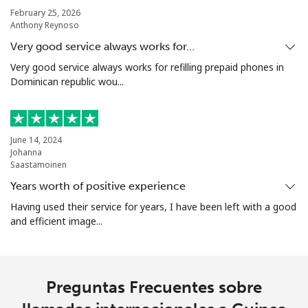
February 25, 2026
Anthony Reynoso
Línea fija
⁦16.9¢⁩
29 min por
-
⁦$5⁩
Very good service always works for…
Very good service always works for refilling prepaid phones in
Celular
⁦31.5¢⁩
15 min por
⁦9¢⁩
Dominican republic wou...
⁦$5⁩
Guadeloupe
June 14, 2024
Johanna
Línea fija
⁦18.5¢⁩
27 min por
-
Saastamoinen
⁦$5⁩
Years worth of positive experience
Having used their service for years, I have been left with a good
Celular
⁦29.5¢⁩
16 min por
-
and efficient image...
⁦$5⁩
Guam
Preguntas Frecuentes sobre
All country
⁦4.5¢⁩
111 min por
⁦8¢⁩