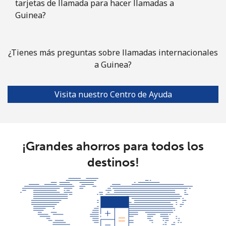
tarjetas de llamada para hacer llamadas a
Línea fija
⁦76.9¢⁩
6 min por ⁦$5⁩
-
Guinea?
Celular
⁦80.9¢⁩
6 min por ⁦$5⁩
-
¿Tienes más preguntas sobre llamadas internacionales
Guyana
a Guinea?
Línea fija
⁦29.5¢⁩
16 min por
-
⁦$5⁩
Visita nuestro Centro de Ayuda
Celular
⁦35.9¢⁩
13 min por
⁦5¢⁩
⁦$5⁩
¡Grandes ahorros para todos los
Mobile -
⁦26.9¢⁩
18 min por
⁦5¢⁩
destinos!
Digicel
⁦$5⁩