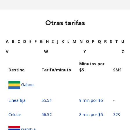
Otras tarifas
A
B
C
D
E
F
G
H
I
J
K
L
M
N
O
P
Q
R
S
T
U
V
W
Y
Z
Minutos por
Destino
Tarifa/minuto
⁦$5⁩
SMS
Gabon
Línea fija
⁦55.5¢⁩
9 min por ⁦$5⁩
-
Celular
⁦56.5¢⁩
8 min por ⁦$5⁩
⁦32¢⁩
Gambia