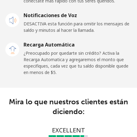
conéctate más rápido con tus seres queridos.
Celular
⁦23.5¢⁩
21 min por ⁦$5⁩
-
Notificaciones de Voz
DESACTIVA esta función para omitir los mensajes de
Sao Tome And Principe
saldo y minutos al hacer la llamada.
All
⁦214.9¢⁩
2 min por ⁦$5⁩
-
Recarga Automática
country
¿Preocupado por quedarte sin crédito? Activa la
Recarga Automatica y agregaremos el monto que
Saudi Arabia
especifiques, cada vez que tu saldo disponible quede
en menos de ⁦$5⁩.
Línea fija
⁦14.9¢⁩
33 min por ⁦$5⁩
-
Celular
⁦22.9¢⁩
21 min por ⁦$5⁩
-
Mira lo que nuestros clientes están
diciendo:
Senegal
Línea fija
⁦46.9¢⁩
10 min por ⁦$5⁩
-
EXCELLENT