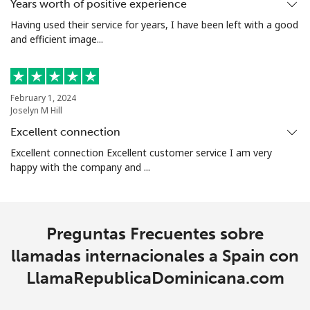
Years worth of positive experience
Having used their service for years, I have been left with a good
Singapore
and efficient image...
Línea fija
⁦1.9¢⁩
263 min por ⁦$5⁩
-
Celular
⁦1.9¢⁩
263 min por ⁦$5⁩
-
February 1, 2024
Joselyn M Hill
Sint Maarten
Excellent connection
Excellent connection Excellent customer service I am very
happy with the company and ...
Línea fija
⁦24.9¢⁩
20 min por ⁦$5⁩
-
Celular
⁦24.9¢⁩
20 min por ⁦$5⁩
-
Preguntas Frecuentes sobre
Slovakia
llamadas internacionales a Spain con
LlamaRepublicaDominicana.com
Línea fija
⁦1.5¢⁩
333 min por ⁦$5⁩
-
Celular
⁦3.5¢⁩
142 min por ⁦$5⁩
⁦9¢⁩