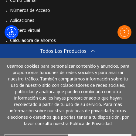
Cómo Llamar
Números de Acceso
Aplicaciones
Número Virtual
Calculadora de ahorros
Travel eSIM
Todos Los Productos
Comprar
Usamos cookies para personalizar contenido y anuncios, para
Cómo funciona
proporcionar funciones de redes sociales y para analizar
nuestro tráfico. También compartimos información sobre tu
uso de nuestro sitio con colaboradores de redes sociales,
publicidad y analítica que pueden combinarla con otra
Paga con
información que les hayas proporcionado o que hayan
recolectado a partir de tu uso de su servicio. Para más
información sobre nuestras prácticas de privacidad y otras
elecciones o derechos que podrías tener a tu disposición, por
favor consulta nuestra Política de Privacidad.