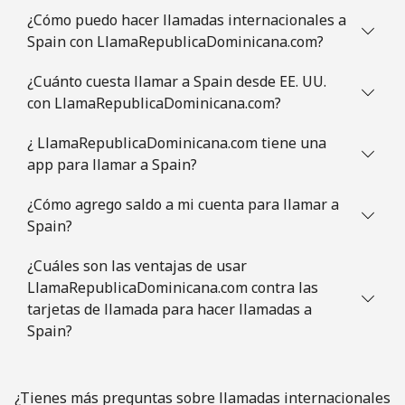
¿Cómo puedo hacer llamadas internacionales a
Spain con LlamaRepublicaDominicana.com?
Slovenia
¿Cuánto cuesta llamar a Spain desde EE. UU.
Línea fija
⁦34.5¢⁩
14 min por ⁦$5⁩
-
con LlamaRepublicaDominicana.com?
Celular
⁦55.5¢⁩
9 min por ⁦$5⁩
-
¿ LlamaRepublicaDominicana.com tiene una
app para llamar a Spain?
Solomon Islands
¿Cómo agrego saldo a mi cuenta para llamar a
Spain?
All
⁦163.9¢⁩
3 min por ⁦$5⁩
-
country
¿Cuáles son las ventajas de usar
LlamaRepublicaDominicana.com contra las
Somalia
tarjetas de llamada para hacer llamadas a
Spain?
Línea fija
⁦57.5¢⁩
8 min por ⁦$5⁩
-
Celular
⁦53.9¢⁩
9 min por ⁦$5⁩
-
¿Tienes más preguntas sobre llamadas internacionales