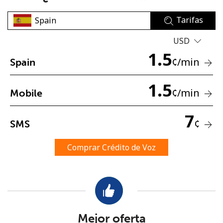
Tarifas
USD
1.5
¢
/min
Spain
No se ha creado una contraseña
1.5
¢
/min
Mobile
Mínimo 8 caracteres
Una letra mayúscula y una minúscula
7
Un número
¢
SMS
Un caracter especial
Comprar Crédito de Voz
Mantente en contacto para recibir nuestras mejores
ofertas.
Mejor oferta