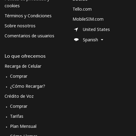
Sweden
cookies
Tello.com
Términos y Condiciones
Línea fija
⁦1.9¢⁩
263 min por ⁦$5⁩
-
MobileSIM.com
Sobre nosotros
United States
Celular
⁦5.9¢⁩
84 min por ⁦$5⁩
⁦8¢⁩
Comentarios de usuarios
Spanish
Switzerland
Lo que ofrecemos
Línea fija
⁦4.5¢⁩
111 min por ⁦$5⁩
-
Recarga de Celular
Comprar
Celular
⁦16.9¢⁩
29 min por ⁦$5⁩
⁦11¢⁩
¿Cómo Recargar?
Syria
Crédito de Voz
Comprar
Línea fija
⁦24.9¢⁩
20 min por ⁦$5⁩
-
Tarifas
Celular
⁦26.5¢⁩
18 min por ⁦$5⁩
⁦35¢⁩
Plan Mensual