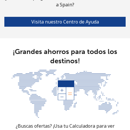
a Spain?
South Africa
Visita nuestro Centro de Ayuda
Línea fija
⁦12.5¢⁩
40 min por ⁦$5⁩
-
Celular
⁦10.5¢⁩
47 min por ⁦$5⁩
⁦7¢⁩
¡Grandes ahorros para todos los
South Korea
destinos!
Línea fija
⁦4.9¢⁩
102 min por ⁦$5⁩
-
Celular
⁦3.5¢⁩
142 min por ⁦$5⁩
⁦7¢⁩
South Sudan
Celular
⁦70.5¢⁩
7 min por ⁦$5⁩
-
¿Buscas ofertas? ¡Usa tu Calculadora para ver