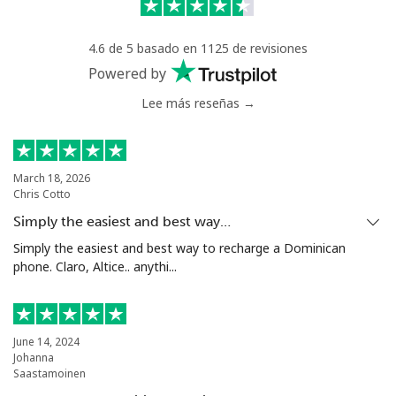
Celular
⁦40.9¢⁩
12 min por ⁦$5⁩
⁦27¢⁩
4.6 de 5 basado en 1125 de revisiones
Serbia
Powered by
Lee más reseñas →
Línea fija
⁦24.5¢⁩
20 min por ⁦$5⁩
-
Celular
⁦55.5¢⁩
9 min por ⁦$5⁩
-
March 18, 2026
Chris Cotto
Seychelles
Simply the easiest and best way…
Línea fija
⁦89.5¢⁩
5 min por ⁦$5⁩
-
Simply the easiest and best way to recharge a Dominican
phone. Claro, Altice.. anythi...
Celular
⁦87.5¢⁩
5 min por ⁦$5⁩
-
Sierra Leone
June 14, 2024
Johanna
Saastamoinen
Celular
⁦61.9¢⁩
8 min por ⁦$5⁩
-