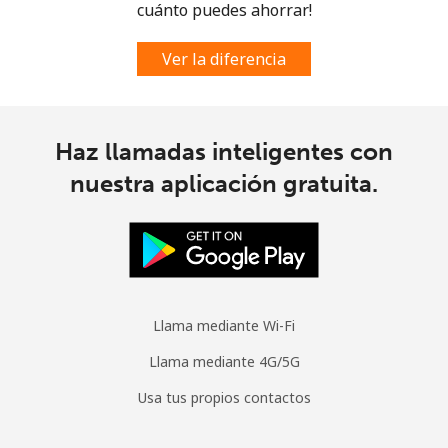
Spain
cuánto puedes ahorrar!
Línea fija
⁦1.5¢⁩
333 min por ⁦$5⁩
-
Ver la diferencia
Celular
⁦1.5¢⁩
333 min por ⁦$5⁩
⁦7¢⁩
Haz llamadas inteligentes con
Sri Lanka
nuestra aplicación gratuita.
Línea fija
⁦28.5¢⁩
17 min por ⁦$5⁩
-
Celular
⁦24.5¢⁩
20 min por ⁦$5⁩
-
St Helena
Llama mediante Wi-Fi
Llama mediante 4G/5G
All
⁦283.5¢⁩
1 min por ⁦$5⁩
-
country
Usa tus propios contactos
St Pierre And Miquelon