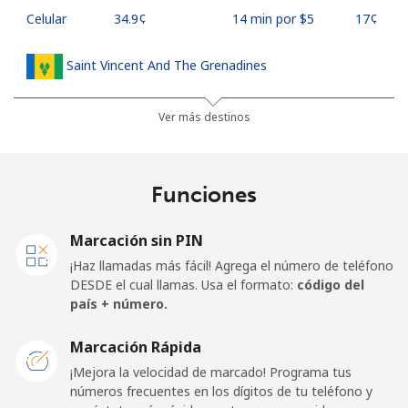
Celular
⁦34.9¢⁩
14 min por ⁦$5⁩
⁦17¢⁩
Saint Vincent And The Grenadines
Línea fija
⁦30.5¢⁩
16 min por ⁦$5⁩
-
Ver más destinos
Celular
⁦33.9¢⁩
14 min por ⁦$5⁩
-
Funciones
Samoa
Marcación sin PIN
Línea fija
⁦127.5¢⁩
3 min por ⁦$5⁩
-
¡Haz llamadas más fácil! Agrega el número de teléfono
DESDE el cual llamas. Usa el formato:
código del
Celular
⁦133.9¢⁩
3 min por ⁦$5⁩
⁦25¢⁩
país + número.
San Marino
Marcación Rápida
¡Mejora la velocidad de marcado! Programa tus
números frecuentes en los dígitos de tu teléfono y
Línea fija
⁦24.5¢⁩
20 min por ⁦$5⁩
-