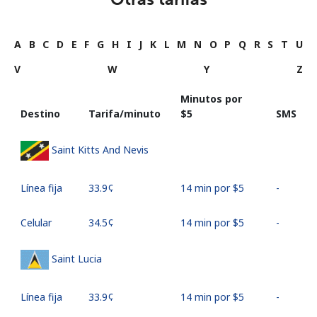
A
B
C
D
E
F
G
H
I
J
K
L
M
N
O
P
Q
R
S
T
U
V
W
Y
Z
Minutos por
Destino
Tarifa/minuto
⁦$5⁩
SMS
Saint Kitts And Nevis
Línea fija
⁦33.9¢⁩
14 min por ⁦$5⁩
-
Celular
⁦34.5¢⁩
14 min por ⁦$5⁩
-
Saint Lucia
Línea fija
⁦33.9¢⁩
14 min por ⁦$5⁩
-