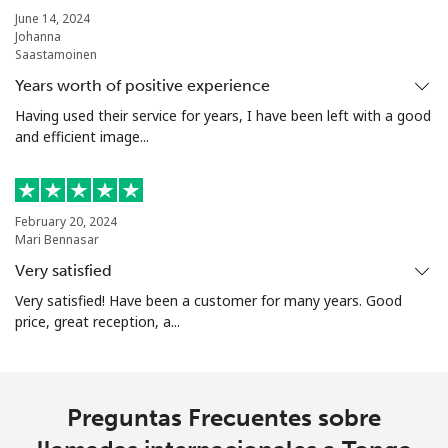
Turkmenistan
June 14, 2024
Johanna
Saastamoinen
Línea fija
⁦29.5¢⁩
16 min por ⁦$5⁩
-
Years worth of positive experience
Celular
⁦34.5¢⁩
14 min por ⁦$5⁩
⁦17¢⁩
Having used their service for years, I have been left with a good
and efficient image...
Turks And Caicos Islands
Línea fija
⁦31.9¢⁩
15 min por ⁦$5⁩
-
February 20, 2024
Mari Bennasar
Celular
⁦33.9¢⁩
14 min por ⁦$5⁩
-
Very satisfied
Very satisfied! Have been a customer for many years. Good
Tuvalu
price, great reception, a...
All
⁦214.9¢⁩
2 min por ⁦$5⁩
-
country
Preguntas Frecuentes sobre