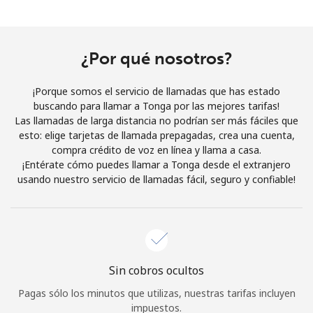
Al abrir una cuenta en este sitio web, estoy de acuerdo con
estos
Términos y condiciones.
¿Por qué nosotros?
Únete
¡Porque somos el servicio de llamadas que has estado
buscando para llamar a Tonga por las mejores tarifas!
Las llamadas de larga distancia no podrían ser más fáciles que
esto: elige tarjetas de llamada prepagadas, crea una cuenta,
¡Hola!
compra crédito de voz en línea y llama a casa.
¡Entérate cómo puedes llamar a Tonga desde el extranjero
usando nuestro servicio de llamadas fácil, seguro y confiable!
Inicia sesión o
REGÍSTRATE →
Sin cobros ocultos
¿Olvidaste tu contraseña? →
Pagas sólo los minutos que utilizas, nuestras tarifas incluyen
impuestos.