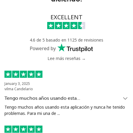
Línea fija
⁦7.9¢⁩
63 min por ⁦$5⁩
-
EXCELLENT
Celular
⁦22.5¢⁩
22 min por ⁦$5⁩
-
4.6 de 5 basado en 1125 de revisiones
Tunisia
Powered by
Lee más reseñas →
Línea fija
⁦104.5¢⁩
4 min por ⁦$5⁩
-
Celular
⁦103.9¢⁩
4 min por ⁦$5⁩
-
January 3, 2025
vilma Candelario
Turkey
Tengo muchos años usando esta…
Línea fija
⁦4.9¢⁩
102 min por ⁦$5⁩
-
Tengo muchos años usando esta aplicación y nunca he tenido
problemas. Para mi una de ...
Celular
⁦29.9¢⁩
16 min por ⁦$5⁩
⁦5¢⁩