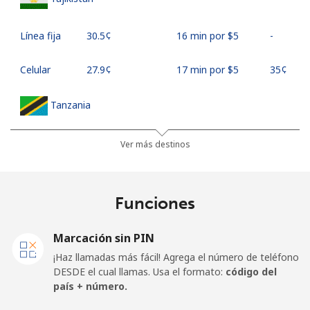
Línea fija
⁦30.5¢⁩
16 min por ⁦$5⁩
-
Celular
⁦27.9¢⁩
17 min por ⁦$5⁩
⁦35¢⁩
Tanzania
Línea fija
⁦36.5¢⁩
13 min por ⁦$5⁩
-
Ver más destinos
Celular
⁦28.9¢⁩
17 min por ⁦$5⁩
-
Funciones
Thailand
Marcación sin PIN
Línea fija
⁦3.9¢⁩
128 min por ⁦$5⁩
-
¡Haz llamadas más fácil! Agrega el número de teléfono
DESDE el cual llamas. Usa el formato:
código del
Celular
⁦3.9¢⁩
128 min por ⁦$5⁩
⁦5¢⁩
país + número.