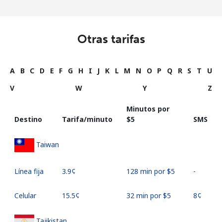
Otras tarifas
A
B
C
D
E
F
G
H
I
J
K
L
M
N
O
P
Q
R
S
T
U
V
W
Y
Z
Minutos por
Destino
Tarifa/minuto
⁦$5⁩
SMS
Taiwan
Línea fija
⁦3.9¢⁩
128 min por ⁦$5⁩
-
Celular
⁦15.5¢⁩
32 min por ⁦$5⁩
⁦8¢⁩
Tajikistan