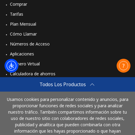
Comprar
Tarifas
Plan Mensual
Cómo Llamar
Números de Acceso
Aplicaciones
Número Virtual
Calculadora de ahorros
Travel eSIM
Todos Los Productos
Comprar
Usamos cookies para personalizar contenido y anuncios, para
Cómo funciona
proporcionar funciones de redes sociales y para analizar
nuestro tráfico. También compartimos información sobre tu
uso de nuestro sitio con colaboradores de redes sociales,
publicidad y analítica que pueden combinarla con otra
Paga con
información que les hayas proporcionado o que hayan