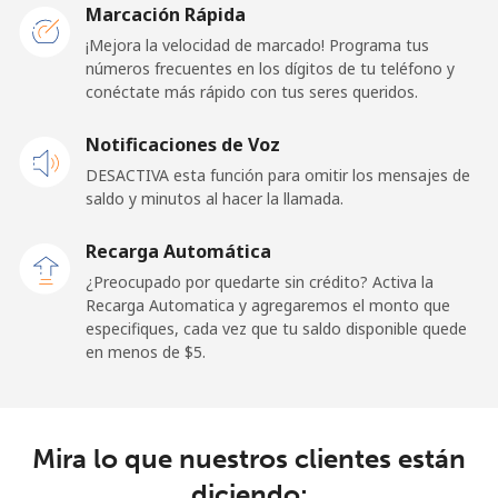
Togo
Marcación Rápida
¡Mejora la velocidad de marcado! Programa tus
números frecuentes en los dígitos de tu teléfono y
Línea fija
⁦42.5¢⁩
11 min por ⁦$5⁩
-
conéctate más rápido con tus seres queridos.
Celular
⁦36.5¢⁩
13 min por ⁦$5⁩
⁦5¢⁩
Notificaciones de Voz
DESACTIVA esta función para omitir los mensajes de
Tokelau
saldo y minutos al hacer la llamada.
All
⁦217.5¢⁩
2 min por ⁦$5⁩
-
Recarga Automática
country
¿Preocupado por quedarte sin crédito? Activa la
Recarga Automatica y agregaremos el monto que
Tonga
especifiques, cada vez que tu saldo disponible quede
en menos de ⁦$5⁩.
Línea fija
⁦128.5¢⁩
3 min por ⁦$5⁩
-
Celular
⁦129.9¢⁩
3 min por ⁦$5⁩
⁦5¢⁩
Mira lo que nuestros clientes están
diciendo:
Trinidad And Tobago