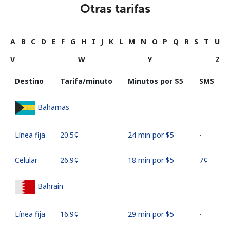
Otras tarifas
A
B
C
D
E
F
G
H
I
J
K
L
M
N
O
P
Q
R
S
T
U
V
W
Y
Z
Destino
Tarifa/minuto
Minutos por ⁦$5⁩
SMS
Bahamas
Línea fija
⁦20.5¢⁩
24 min por ⁦$5⁩
-
Celular
⁦26.9¢⁩
18 min por ⁦$5⁩
⁦7¢⁩
Bahrain
Línea fija
⁦16.9¢⁩
29 min por ⁦$5⁩
-