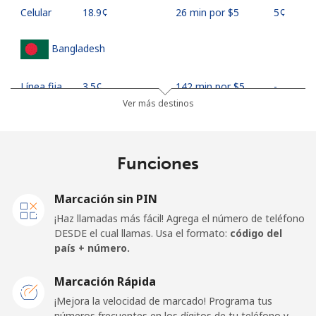
Celular
⁦18.9¢⁩
26 min por ⁦$5⁩
⁦5¢⁩
Bangladesh
Línea fija
⁦3.5¢⁩
142 min por ⁦$5⁩
-
Ver más destinos
Celular
⁦2.8¢⁩
178 min por ⁦$5⁩
-
Barbados
Funciones
Línea fija
⁦28.5¢⁩
17 min por ⁦$5⁩
-
Marcación sin PIN
¡Haz llamadas más fácil! Agrega el número de teléfono
Celular
⁦32.5¢⁩
15 min por ⁦$5⁩
-
DESDE el cual llamas. Usa el formato:
código del
país + número.
Belarus
Marcación Rápida
¡Mejora la velocidad de marcado! Programa tus
Línea fija
⁦55.5¢⁩
9 min por ⁦$5⁩
-
números frecuentes en los dígitos de tu teléfono y