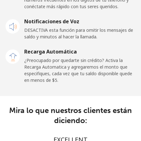
conéctate más rápido con tus seres queridos.
Celular
⁦50.9¢⁩
9 min por ⁦$5⁩
-
Notificaciones de Voz
Belgium
DESACTIVA esta función para omitir los mensajes de
saldo y minutos al hacer la llamada.
Línea fija
⁦2.9¢⁩
172 min por ⁦$5⁩
-
Recarga Automática
Celular
⁦34.5¢⁩
14 min por ⁦$5⁩
⁦11¢⁩
¿Preocupado por quedarte sin crédito? Activa la
Recarga Automatica y agregaremos el monto que
especifiques, cada vez que tu saldo disponible quede
Belize
en menos de ⁦$5⁩.
Línea fija
⁦30.9¢⁩
16 min por ⁦$5⁩
-
Celular
⁦31.5¢⁩
15 min por ⁦$5⁩
⁦14¢⁩
Mira lo que nuestros clientes están
diciendo:
Benin
EXCELLENT
Línea fija
⁦54.9¢⁩
9 min por ⁦$5⁩
-