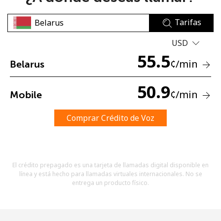
Tarifas
USD
55.5
¢
/min
Belarus
No se ha creado una contraseña
50.9
¢
/min
Mobile
Mínimo 8 caracteres
Una letra mayúscula y una minúscula
Un número
Comprar Crédito de Voz
Un caracter especial
El crédito prepagado es una tarjeta de llamadas digital disponible en
línea y está hecho para llamadas virtuales internacionales. No se
entrega un producto físico.
Mantente en contacto para recibir nuestras mejores
ofertas.