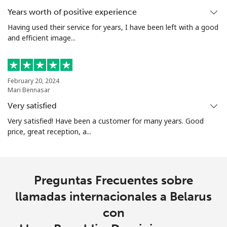
Línea fija
⁦24.5¢⁩
20 min por ⁦$5⁩
-
Years worth of positive experience
Having used their service for years, I have been left with a good
Celular
⁦26.9¢⁩
18 min por ⁦$5⁩
-
and efficient image...
Bosnia And Herzegovina
February 20, 2024
Línea fija
⁦24.9¢⁩
20 min por ⁦$5⁩
-
Mari Bennasar
Very satisfied
Celular
⁦51.9¢⁩
9 min por ⁦$5⁩
⁦11¢⁩
Very satisfied! Have been a customer for many years. Good
price, great reception, a...
Botswana
Línea fija
⁦31.5¢⁩
15 min por ⁦$5⁩
-
Preguntas Frecuentes sobre
Celular
⁦34.5¢⁩
14 min por ⁦$5⁩
⁦7¢⁩
llamadas internacionales a Belarus
con
Brazil