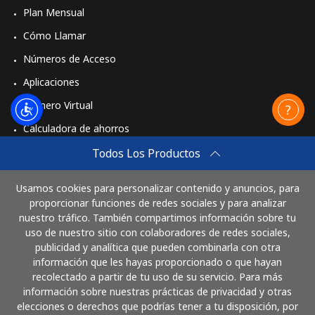
Plan Mensual
Cómo Llamar
Números de Acceso
Aplicaciones
Número Virtual
Calculadora de ahorros
Travel eSIM
Todos Los Productos
Comprar
Usamos cookies para personalizar contenido y anuncios, para
Cómo funciona
proporcionar funciones de redes sociales y para analizar
nuestro tráfico. También compartimos información sobre tu
uso de nuestro sitio con colaboradores de redes sociales,
publicidad y analítica que pueden combinarla con otra
Paga con
información que les hayas proporcionado o que hayan
recolectado a partir de tu uso de su servicio. Para más
información sobre nuestras prácticas de privacidad y otras
elecciones o derechos que podrías tener a tu disposición, por