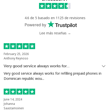
Celular
⁦55.9¢⁩
8 min por ⁦$5⁩
-
4.6 de 5 basado en 1125 de revisiones
Bermuda
Powered by
Lee más reseñas →
Línea fija
⁦3.5¢⁩
142 min por ⁦$5⁩
-
Celular
⁦3.5¢⁩
142 min por ⁦$5⁩
⁦16¢⁩
February 25, 2026
Anthony Reynoso
Bhutan
Very good service always works for…
Very good service always works for refilling prepaid phones in
Línea fija
⁦9.9¢⁩
50 min por ⁦$5⁩
-
Dominican republic wou...
Celular
⁦9.5¢⁩
52 min por ⁦$5⁩
-
Bolivia
June 14, 2024
Johanna
Saastamoinen