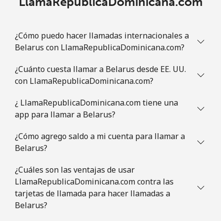
LlamaRepublicaDominicana.com
Línea fija
⁦1.5¢⁩
333 min por ⁦$5⁩
-
¿Cómo puedo hacer llamadas internacionales a
Celular
⁦2¢⁩
250 min por ⁦$5⁩
⁦5¢⁩
Belarus con LlamaRepublicaDominicana.com?
British Virgin Islands
¿Cuánto cuesta llamar a Belarus desde EE. UU.
con LlamaRepublicaDominicana.com?
Línea fija
⁦32.5¢⁩
15 min por ⁦$5⁩
-
¿ LlamaRepublicaDominicana.com tiene una
Celular
⁦33.9¢⁩
14 min por ⁦$5⁩
⁦16¢⁩
app para llamar a Belarus?
¿Cómo agrego saldo a mi cuenta para llamar a
Brunei
Belarus?
Línea fija
⁦34.5¢⁩
14 min por ⁦$5⁩
-
¿Cuáles son las ventajas de usar
LlamaRepublicaDominicana.com contra las
Celular
⁦34.5¢⁩
14 min por ⁦$5⁩
⁦8¢⁩
tarjetas de llamada para hacer llamadas a
Belarus?
Bulgaria