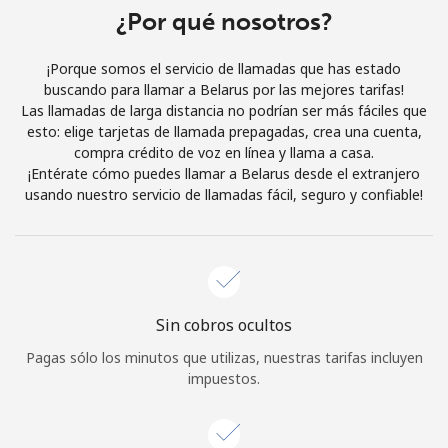
Al abrir una cuenta en este sitio web, estoy de acuerdo con
¿Por qué nosotros?
estos
Términos y condiciones.
¡Porque somos el servicio de llamadas que has estado
buscando para llamar a Belarus por las mejores tarifas!
Únete
Las llamadas de larga distancia no podrían ser más fáciles que
esto: elige tarjetas de llamada prepagadas, crea una cuenta,
compra crédito de voz en línea y llama a casa.
¡Entérate cómo puedes llamar a Belarus desde el extranjero
usando nuestro servicio de llamadas fácil, seguro y confiable!
¡Hola!
Inicia sesión o
REGÍSTRATE →
Sin cobros ocultos
Pagas sólo los minutos que utilizas, nuestras tarifas incluyen
impuestos.
¿Olvidaste tu contraseña? →