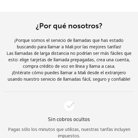
Al abrir una cuenta en este sitio web, estoy de acuerdo con
estos
Términos y condiciones.
¿Por qué nosotros?
Únete
¡Porque somos el servicio de llamadas que has estado
buscando para llamar a Mali por las mejores tarifas!
Las llamadas de larga distancia no podrían ser más fáciles que
esto: elige tarjetas de llamada prepagadas, crea una cuenta,
¡Hola!
compra crédito de voz en línea y llama a casa.
¡Entérate cómo puedes llamar a Mali desde el extranjero
usando nuestro servicio de llamadas fácil, seguro y confiable!
Inicia sesión o
REGÍSTRATE →
Sin cobros ocultos
¿Olvidaste tu contraseña? →
Pagas sólo los minutos que utilizas, nuestras tarifas incluyen
impuestos.