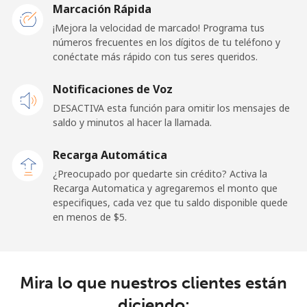
Marcación Rápida
Línea fija
⁦57.9¢⁩
8 min por
-
¡Mejora la velocidad de marcado! Programa tus
⁦$5⁩
números frecuentes en los dígitos de tu teléfono y
conéctate más rápido con tus seres queridos.
Celular
⁦57.9¢⁩
8 min por
-
Notificaciones de Voz
⁦$5⁩
DESACTIVA esta función para omitir los mensajes de
saldo y minutos al hacer la llamada.
Malaysia
Recarga Automática
Línea fija
⁦1.5¢⁩
333 min por
-
¿Preocupado por quedarte sin crédito? Activa la
⁦$5⁩
Recarga Automatica y agregaremos el monto que
especifiques, cada vez que tu saldo disponible quede
Celular
⁦1.5¢⁩
333 min por
-
en menos de ⁦$5⁩.
⁦$5⁩
Maldives
Mira lo que nuestros clientes están
Línea fija
⁦109.9¢⁩
4 min por
-
diciendo: