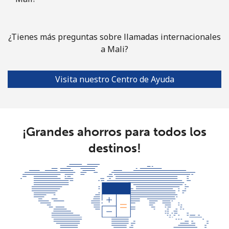
Celular
⁦7.5¢⁩
66 min por
⁦32¢⁩
⁦$5⁩
¿Tienes más preguntas sobre llamadas internacionales
Mayotte Island
a Mali?
Línea fija
⁦37.5¢⁩
13 min por
-
Visita nuestro Centro de Ayuda
⁦$5⁩
Celular
⁦61.9¢⁩
8 min por
-
⁦$5⁩
¡Grandes ahorros para todos los
Mexico
destinos!
Línea fija
⁦1.5¢⁩
333 min por
-
⁦$5⁩
Celular
⁦1.5¢⁩
333 min por
⁦7¢⁩
⁦$5⁩