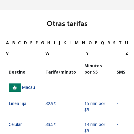
Otras tarifas
A
B
C
D
E
F
G
H
I
J
K
L
M
N
O
P
Q
R
S
T
U
V
W
Y
Z
Minutos
Destino
Tarifa/minuto
por ⁦$5⁩
SMS
Macau
Línea fija
⁦32.9¢⁩
15 min por
-
⁦$5⁩
Celular
⁦33.5¢⁩
14 min por
-
⁦$5⁩