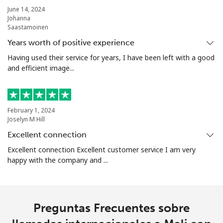
⁦$5⁩
June 14, 2024
Johanna
Saastamoinen
Mariana Islands
Years worth of positive experience
Having used their service for years, I have been left with a good
All country
⁦10.5¢⁩
47 min por
-
and efficient image...
⁦$5⁩
Marshall Islands
February 1, 2024
Joselyn M Hill
Línea fija
⁦32.9¢⁩
15 min por
-
⁦$5⁩
Excellent connection
Excellent connection Excellent customer service I am very
Celular
⁦32.9¢⁩
15 min por
-
happy with the company and ...
⁦$5⁩
Martinique
Preguntas Frecuentes sobre
Línea fija
⁦6.9¢⁩
72 min por
-