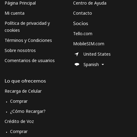
Página Principal
Centro de Ayuda
Montserrat
Mi cuenta
Contacto
Política de privacidad y
Socios
All country
⁦36.5¢⁩
13 min por
-
cookies
Tello.com
⁦$5⁩
Términos y Condiciones
MobileSIM.com
Sobre nosotros
Morocco
United States
Comentarios de usuarios
Spanish
Línea fija
⁦18.5¢⁩
27 min por
-
⁦$5⁩
Lo que ofrecemos
Celular
⁦78.5¢⁩
6 min por
-
Recarga de Celular
⁦$5⁩
Comprar
Mozambique
¿Cómo Recargar?
Crédito de Voz
Línea fija
⁦34.9¢⁩
14 min por
-
Comprar
⁦$5⁩