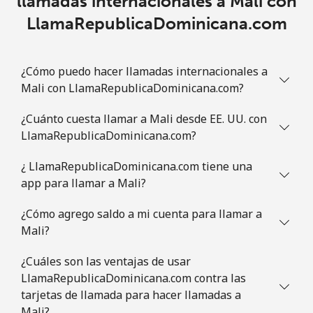
llamadas internacionales a Mali con
⁦$5⁩
LlamaRepublicaDominicana.com
Celular
⁦30.9¢⁩
16 min por
-
⁦$5⁩
¿Cómo puedo hacer llamadas internacionales a
Mali con LlamaRepublicaDominicana.com?
Mauritania
¿Cuánto cuesta llamar a Mali desde EE. UU. con
Línea fija
⁦86.9¢⁩
5 min por
-
LlamaRepublicaDominicana.com?
⁦$5⁩
¿ LlamaRepublicaDominicana.com tiene una
app para llamar a Mali?
Celular
⁦89.5¢⁩
5 min por
-
⁦$5⁩
¿Cómo agrego saldo a mi cuenta para llamar a
Mali?
Mauritius
¿Cuáles son las ventajas de usar
Línea fija
⁦8.5¢⁩
58 min por
-
LlamaRepublicaDominicana.com contra las
⁦$5⁩
tarjetas de llamada para hacer llamadas a
Mali?