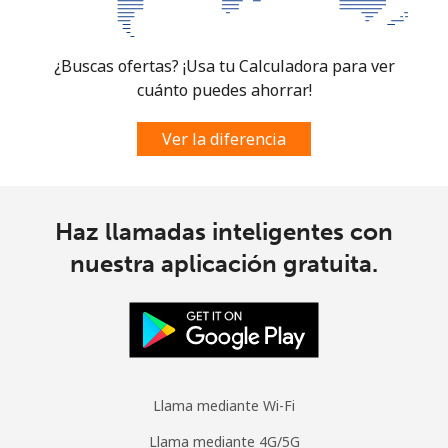
Micronesia
¿Buscas ofertas? ¡Usa tu Calculadora para ver
All country
⁦70.9¢⁩
7 min por
-
cuánto puedes ahorrar!
⁦$5⁩
Ver la diferencia
Moldova
Línea fija
⁦38.9¢⁩
12 min por
-
⁦$5⁩
Haz llamadas inteligentes con
nuestra aplicación gratuita.
Celular
⁦39.9¢⁩
12 min por
⁦32¢⁩
⁦$5⁩
Monaco
Línea fija
⁦42.5¢⁩
11 min por
-
Llama mediante Wi-Fi
⁦$5⁩
Llama mediante 4G/5G