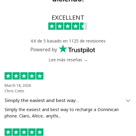
⁦$5⁩
Celular
⁦108.9¢⁩
4 min por
-
EXCELLENT
⁦$5⁩
Mali
4.6 de 5 basado en 1125 de revisiones
Powered by
Línea fija
⁦53.9¢⁩
9 min por
-
Lee más reseñas →
⁦$5⁩
Celular
⁦53.9¢⁩
9 min por
⁦17¢⁩
⁦$5⁩
March 18, 2026
Chris Cotto
Malta
Simply the easiest and best way…
Simply the easiest and best way to recharge a Dominican
Línea fija
⁦39.5¢⁩
12 min por
-
phone. Claro, Altice.. anythi...
⁦$5⁩
Celular
⁦58.5¢⁩
8 min por
⁦8¢⁩