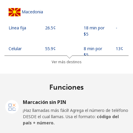
Macedonia
Línea fija
⁦26.5¢⁩
18 min por
-
⁦$5⁩
Celular
⁦55.9¢⁩
8 min por
⁦13¢⁩
⁦$5⁩
Ver más destinos
Madagascar
Funciones
Línea fija
⁦81.9¢⁩
6 min por
-
⁦$5⁩
Marcación sin PIN
Celular
⁦88.5¢⁩
5 min por
-
¡Haz llamadas más fácil! Agrega el número de teléfono
⁦$5⁩
DESDE el cual llamas. Usa el formato:
código del
país + número.
Malawi