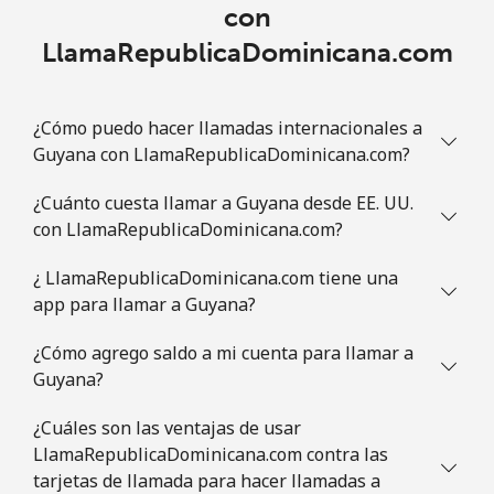
⁦$5⁩
con
LlamaRepublicaDominicana.com
Guatemala
Línea fija
⁦19.9¢⁩
25 min por
-
¿Cómo puedo hacer llamadas internacionales a
⁦$5⁩
Guyana con LlamaRepublicaDominicana.com?
Celular
⁦20.9¢⁩
23 min por
⁦11¢⁩
¿Cuánto cuesta llamar a Guyana desde EE. UU.
⁦$5⁩
con LlamaRepublicaDominicana.com?
Guinea
¿ LlamaRepublicaDominicana.com tiene una
app para llamar a Guyana?
Línea fija
⁦64.9¢⁩
7 min por ⁦$5⁩
-
¿Cómo agrego saldo a mi cuenta para llamar a
Guyana?
Celular
⁦53.5¢⁩
9 min por ⁦$5⁩
⁦32¢⁩
¿Cuáles son las ventajas de usar
Guinea Bissau
LlamaRepublicaDominicana.com contra las
tarjetas de llamada para hacer llamadas a