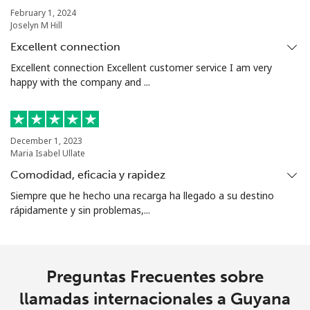
February 1, 2024
Joselyn M Hill
Línea fija
⁦16.9¢⁩
29 min por
-
⁦$5⁩
Excellent connection
Excellent connection Excellent customer service I am very
Celular
⁦31.5¢⁩
15 min por
⁦9¢⁩
happy with the company and ...
⁦$5⁩
Guadeloupe
December 1, 2023
Maria Isabel Ullate
Línea fija
⁦18.5¢⁩
27 min por
-
Comodidad, eficacia y rapidez
⁦$5⁩
Siempre que he hecho una recarga ha llegado a su destino
rápidamente y sin problemas,...
Celular
⁦29.5¢⁩
16 min por
-
⁦$5⁩
Guam
Preguntas Frecuentes sobre
llamadas internacionales a Guyana
All country
⁦4.5¢⁩
111 min por
⁦8¢⁩