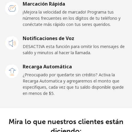
Marcación Rápida
Celular
⁦1.5¢⁩
333 min por
⁦11¢⁩
¡Mejora la velocidad de marcado! Programa tus
⁦$5⁩
números frecuentes en los dígitos de tu teléfono y
conéctate más rápido con tus seres queridos.
Ghana
Notificaciones de Voz
Línea fija
⁦33.9¢⁩
14 min por
-
DESACTIVA esta función para omitir los mensajes de
⁦$5⁩
saldo y minutos al hacer la llamada.
Celular
⁦27.5¢⁩
18 min por
-
Recarga Automática
⁦$5⁩
¿Preocupado por quedarte sin crédito? Activa la
Recarga Automatica y agregaremos el monto que
Gibraltar
especifiques, cada vez que tu saldo disponible quede
en menos de ⁦$5⁩.
Línea fija
⁦9.9¢⁩
50 min por
-
⁦$5⁩
Mira lo que nuestros clientes están
Celular
⁦21.5¢⁩
23 min por
-
⁦$5⁩
diciendo: