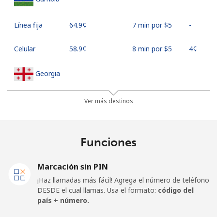
Línea fija
⁦64.9¢⁩
7 min por ⁦$5⁩
-
Celular
⁦58.9¢⁩
8 min por ⁦$5⁩
⁦4¢⁩
Georgia
Línea fija
⁦32.5¢⁩
15 min por
-
Ver más destinos
⁦$5⁩
Celular
⁦37.9¢⁩
13 min por
⁦16¢⁩
Funciones
⁦$5⁩
Marcación sin PIN
Germany
¡Haz llamadas más fácil! Agrega el número de teléfono
DESDE el cual llamas. Usa el formato:
código del
Línea fija
⁦1.5¢⁩
333 min por
-
país + número.
⁦$5⁩