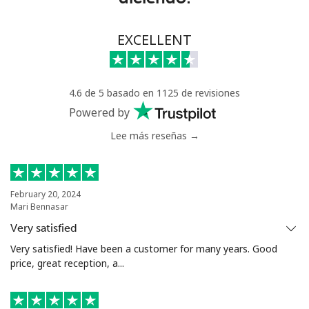
Greece
EXCELLENT
Línea fija
⁦1.5¢⁩
333 min por
-
⁦$5⁩
4.6 de 5 basado en 1125 de revisiones
Powered by
Celular
⁦1.6¢⁩
312 min por
⁦8¢⁩
⁦$5⁩
Lee más reseñas →
Greenland
February 20, 2024
Línea fija
⁦10.5¢⁩
47 min por
-
Mari Bennasar
⁦$5⁩
Very satisfied
Celular
⁦10.9¢⁩
45 min por
⁦5¢⁩
Very satisfied! Have been a customer for many years. Good
⁦$5⁩
price, great reception, a...
Grenada