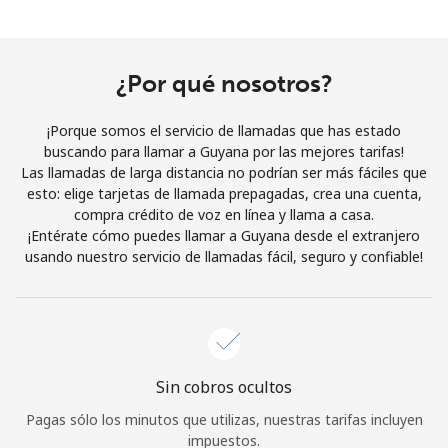
Al abrir una cuenta en este sitio web, estoy de acuerdo con
estos
Términos y condiciones.
¿Por qué nosotros?
Únete
¡Porque somos el servicio de llamadas que has estado
buscando para llamar a Guyana por las mejores tarifas!
Las llamadas de larga distancia no podrían ser más fáciles que
esto: elige tarjetas de llamada prepagadas, crea una cuenta,
¡Hola!
compra crédito de voz en línea y llama a casa.
¡Entérate cómo puedes llamar a Guyana desde el extranjero
usando nuestro servicio de llamadas fácil, seguro y confiable!
Inicia sesión o
REGÍSTRATE →
Sin cobros ocultos
¿Olvidaste tu contraseña? →
Pagas sólo los minutos que utilizas, nuestras tarifas incluyen
impuestos.