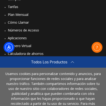
Tarifas
Plan Mensual
Cómo Llamar
Números de Acceso
Aplicaciones
Número Virtual
Calculadora de ahorros
Travel eSIM
Todos Los Productos
Comprar
Usamos cookies para personalizar contenido y anuncios, para
Cómo funciona
proporcionar funciones de redes sociales y para analizar
nuestro tráfico. También compartimos información sobre tu
uso de nuestro sitio con colaboradores de redes sociales,
publicidad y analítica que pueden combinarla con otra
Paga con
información que les hayas proporcionado o que hayan
recolectado a partir de tu uso de su servicio. Para más