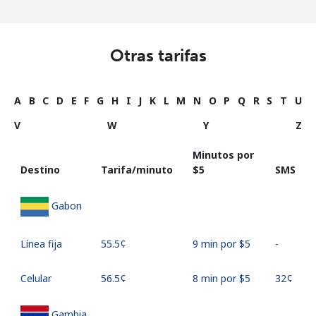
Otras tarifas
A
B
C
D
E
F
G
H
I
J
K
L
M
N
O
P
Q
R
S
T
U
V
W
Y
Z
Minutos por
Destino
Tarifa/minuto
⁦$5⁩
SMS
Gabon
Línea fija
⁦55.5¢⁩
9 min por ⁦$5⁩
-
Celular
⁦56.5¢⁩
8 min por ⁦$5⁩
⁦32¢⁩
Gambia