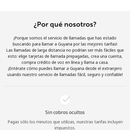
Al abrir una cuenta en este sitio web, estoy de acuerdo con
estos
Términos y condiciones.
¿Por qué nosotros?
Únete
¡Porque somos el servicio de llamadas que has estado
buscando para llamar a Guyana por las mejores tarifas!
Las llamadas de larga distancia no podrían ser más fáciles que
esto: elige tarjetas de llamada prepagadas, crea una cuenta,
¡Hola!
compra crédito de voz en línea y llama a casa.
¡Entérate cómo puedes llamar a Guyana desde el extranjero
usando nuestro servicio de llamadas fácil, seguro y confiable!
Inicia sesión o
REGÍSTRATE →
Sin cobros ocultos
¿Olvidaste tu contraseña? →
Pagas sólo los minutos que utilizas, nuestras tarifas incluyen
impuestos.