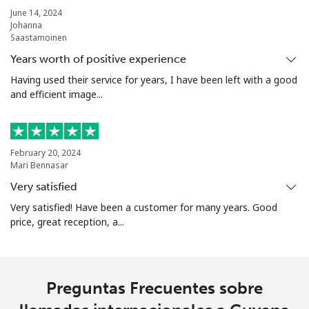
June 14, 2024
Johanna
Línea fija
⁦15.5¢⁩
32 min por
-
Saastamoinen
⁦€5⁩
Years worth of positive experience
Celular
⁦28.5¢⁩
17 min por
⁦8¢⁩
Having used their service for years, I have been left with a good
⁦€5⁩
and efficient image...
Guadeloupe
February 20, 2024
Línea fija
⁦16.5¢⁩
30 min por
-
Mari Bennasar
⁦€5⁩
Very satisfied
Very satisfied! Have been a customer for many years. Good
Celular
⁦26.5¢⁩
18 min por
-
price, great reception, a...
⁦€5⁩
Guam
Preguntas Frecuentes sobre
All country
⁦3.9¢⁩
128 min por
⁦7¢⁩