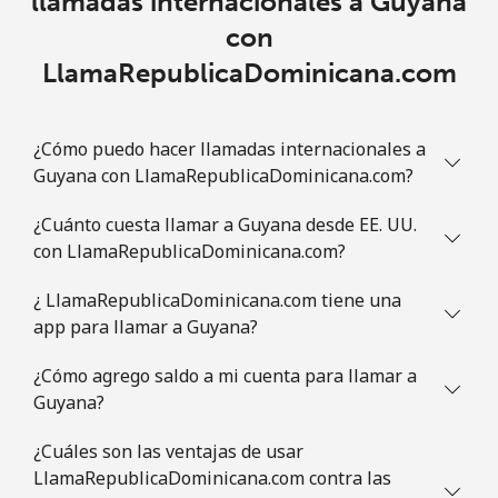
llamadas internacionales a Guyana
⁦€5⁩
con
Guatemala
LlamaRepublicaDominicana.com
Línea fija
⁦18.9¢⁩
26 min por
-
⁦€5⁩
¿Cómo puedo hacer llamadas internacionales a
Guyana con LlamaRepublicaDominicana.com?
Celular
⁦18.9¢⁩
26 min por
⁦10¢⁩
⁦€5⁩
¿Cuánto cuesta llamar a Guyana desde EE. UU.
con LlamaRepublicaDominicana.com?
Guinea
¿ LlamaRepublicaDominicana.com tiene una
app para llamar a Guyana?
Línea fija
⁦58.9¢⁩
8 min por ⁦€5⁩
-
¿Cómo agrego saldo a mi cuenta para llamar a
Celular
⁦51.5¢⁩
9 min por ⁦€5⁩
⁦28¢⁩
Guyana?
Guinea Bissau
¿Cuáles son las ventajas de usar
LlamaRepublicaDominicana.com contra las