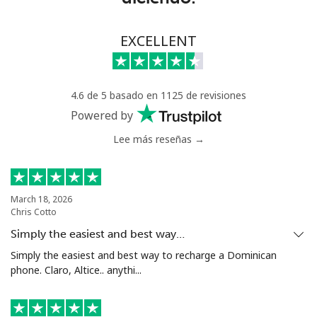
Greece
EXCELLENT
Línea fija
⁦1.5¢⁩
333 min por
-
⁦€5⁩
4.6 de 5 basado en 1125 de revisiones
Powered by
Celular
⁦1.5¢⁩
333 min por
⁦7¢⁩
⁦€5⁩
Lee más reseñas →
Greenland
March 18, 2026
Línea fija
⁦9.5¢⁩
52 min por
-
Chris Cotto
⁦€5⁩
Simply the easiest and best way…
Celular
⁦10.5¢⁩
47 min por
⁦5¢⁩
Simply the easiest and best way to recharge a Dominican
⁦€5⁩
phone. Claro, Altice.. anythi...
Grenada