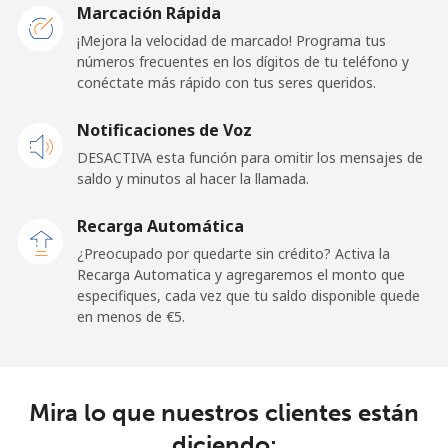
Marcación Rápida
Celular
⁦1.5¢⁩
333 min por
⁦10¢⁩
¡Mejora la velocidad de marcado! Programa tus
⁦€5⁩
números frecuentes en los dígitos de tu teléfono y
conéctate más rápido con tus seres queridos.
Ghana
Notificaciones de Voz
Línea fija
⁦32.5¢⁩
15 min por
-
DESACTIVA esta función para omitir los mensajes de
⁦€5⁩
saldo y minutos al hacer la llamada.
Celular
⁦25.9¢⁩
19 min por
-
Recarga Automática
⁦€5⁩
¿Preocupado por quedarte sin crédito? Activa la
Recarga Automatica y agregaremos el monto que
Gibraltar
especifiques, cada vez que tu saldo disponible quede
en menos de ⁦€5⁩.
Línea fija
⁦8.9¢⁩
56 min por
-
⁦€5⁩
Mira lo que nuestros clientes están
Celular
⁦19.5¢⁩
25 min por
-
⁦€5⁩
diciendo: