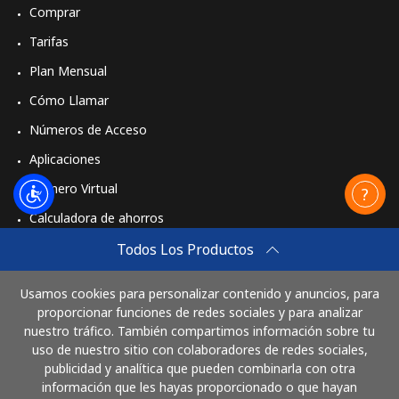
Comprar
Tarifas
Plan Mensual
Cómo Llamar
Números de Acceso
Aplicaciones
Número Virtual
Calculadora de ahorros
Travel eSIM
Todos Los Productos
Comprar
Usamos cookies para personalizar contenido y anuncios, para
Cómo funciona
proporcionar funciones de redes sociales y para analizar
nuestro tráfico. También compartimos información sobre tu
uso de nuestro sitio con colaboradores de redes sociales,
publicidad y analítica que pueden combinarla con otra
Paga con
información que les hayas proporcionado o que hayan