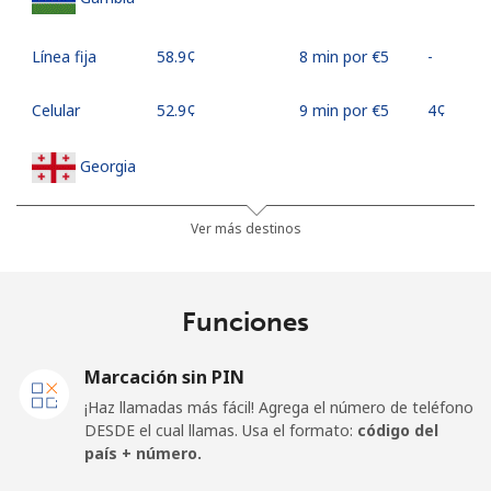
Línea fija
⁦58.9¢⁩
8 min por ⁦€5⁩
-
Celular
⁦52.9¢⁩
9 min por ⁦€5⁩
⁦4¢⁩
Georgia
Línea fija
⁦29.5¢⁩
16 min por
-
Ver más destinos
⁦€5⁩
Celular
⁦34.5¢⁩
14 min por
⁦14¢⁩
Funciones
⁦€5⁩
Marcación sin PIN
Germany
¡Haz llamadas más fácil! Agrega el número de teléfono
DESDE el cual llamas. Usa el formato:
código del
Línea fija
⁦1.5¢⁩
333 min por
-
país + número.
⁦€5⁩