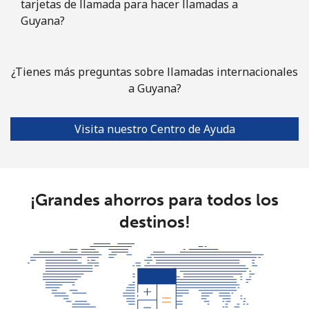
tarjetas de llamada para hacer llamadas a
Línea fija
⁦69.5¢⁩
7 min por ⁦€5⁩
-
Guyana?
Celular
⁦73.5¢⁩
6 min por ⁦€5⁩
-
¿Tienes más preguntas sobre llamadas internacionales
Guyana
a Guyana?
Línea fija
⁦26.9¢⁩
18 min por
-
⁦€5⁩
Visita nuestro Centro de Ayuda
Celular
⁦34.5¢⁩
14 min por
⁦5¢⁩
⁦€5⁩
¡Grandes ahorros para todos los
Mobile -
⁦25.9¢⁩
19 min por
⁦5¢⁩
destinos!
Digicel
⁦€5⁩