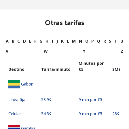
Otras tarifas
A
B
C
D
E
F
G
H
I
J
K
L
M
N
O
P
Q
R
S
T
U
V
W
Y
Z
Minutos por
Destino
Tarifa/minuto
⁦€5⁩
SMS
Gabon
Línea fija
⁦53.9¢⁩
9 min por ⁦€5⁩
-
Celular
⁦54.5¢⁩
9 min por ⁦€5⁩
⁦28¢⁩
Gambia