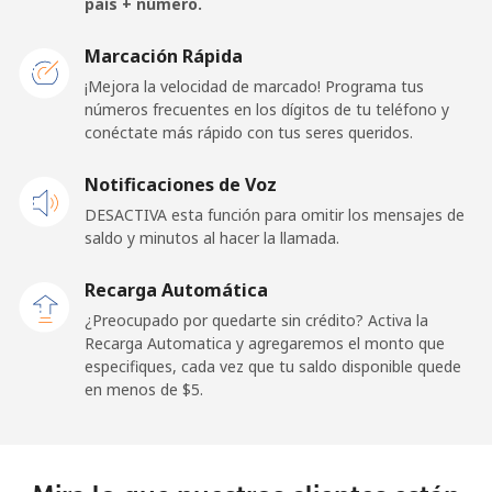
país + número.
San Marino
Marcación Rápida
¡Mejora la velocidad de marcado! Programa tus
números frecuentes en los dígitos de tu teléfono y
Línea fija
⁦24.5¢⁩
20 min por ⁦$5⁩
-
conéctate más rápido con tus seres queridos.
Celular
⁦23.5¢⁩
21 min por ⁦$5⁩
-
Notificaciones de Voz
DESACTIVA esta función para omitir los mensajes de
Sao Tome And Principe
saldo y minutos al hacer la llamada.
All
⁦214.9¢⁩
2 min por ⁦$5⁩
-
Recarga Automática
country
¿Preocupado por quedarte sin crédito? Activa la
Recarga Automatica y agregaremos el monto que
Saudi Arabia
especifiques, cada vez que tu saldo disponible quede
en menos de ⁦$5⁩.
Línea fija
⁦14.9¢⁩
33 min por ⁦$5⁩
-
Celular
⁦22.9¢⁩
21 min por ⁦$5⁩
-