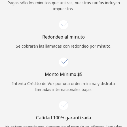
Pagas sólo los minutos que utilizas, nuestras tarifas incluyen
Iniciar Sesión
impuestos.
o
Redondeo al minuto
Continuar con
Se cobrarán las llamadas con redondeo por minuto.
Monto Mínimo ⁦$5⁩
Intenta Crédito de Voz por una orden mínima y disfruta
llamadas internacionales bajas.
Calidad 100% garantizada
Nuestras conexiones directas en el mundo te ofrecen llamadas