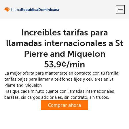
Increíbles tarifas para
¡Bienvenido!
llamadas internacionales a St
¿Ya tienes una cuenta?
Inicia sesión →
Pierre and Miquelon
⁦53.9¢⁩/min
Regístrate con
La mejor oferta para mantenerte en contacto con tu familia:
tarifas bajas para llamar a teléfonos fijos y celulares en St
Pierre and Miquelon
Haz que cada minuto cuente con llamadas internacionales
baratas, sin cargos adicionales, sin contrato, sin trucos.
o
Comprar ahora