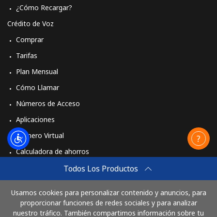
¿Cómo Recargar?
Línea fija
⁦24.9¢⁩
20 min por ⁦$5⁩
-
Crédito de Voz
Comprar
Celular
⁦26.5¢⁩
18 min por ⁦$5⁩
⁦35¢⁩
Tarifas
Plan Mensual
Cómo Llamar
Números de Acceso
Aplicaciones
Número Virtual
Calculadora de ahorros
Travel eSIM
Todos Los Productos
Comprar
Usamos cookies para personalizar contenido y anuncios, para
Cómo funciona
proporcionar funciones de redes sociales y para analizar
nuestro tráfico. También compartimos información sobre tu