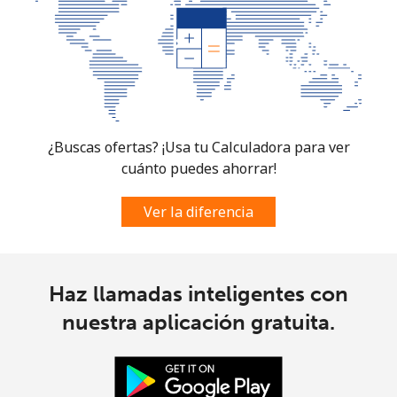
South Sudan
Celular
⁦70.5¢⁩
7 min por ⁦$5⁩
-
Spain
¿Buscas ofertas? ¡Usa tu Calculadora para ver
Línea fija
⁦1.5¢⁩
333 min por ⁦$5⁩
-
cuánto puedes ahorrar!
Celular
⁦1.5¢⁩
333 min por ⁦$5⁩
⁦7¢⁩
Ver la diferencia
Sri Lanka
Haz llamadas inteligentes con
Línea fija
⁦28.5¢⁩
17 min por ⁦$5⁩
-
nuestra aplicación gratuita.
Celular
⁦24.5¢⁩
20 min por ⁦$5⁩
-
St Helena