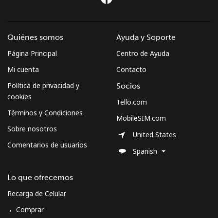
Línea fija
⁦44.5¢⁩
11 min por ⁦$5⁩
-
Celular
⁦46.5¢⁩
10 min por ⁦$5⁩
-
Quiénes somos
Ayuda y Soporte
Página Principal
Centro de Ayuda
Sweden
Mi cuenta
Contacto
Línea fija
⁦1.9¢⁩
263 min por ⁦$5⁩
-
Política de privacidad y
Socios
cookies
Tello.com
Celular
⁦5.9¢⁩
84 min por ⁦$5⁩
⁦8¢⁩
Términos y Condiciones
MobileSIM.com
Sobre nosotros
Switzerland
United States
Comentarios de usuarios
Spanish
Línea fija
⁦4.5¢⁩
111 min por ⁦$5⁩
-
Lo que ofrecemos
Celular
⁦16.9¢⁩
29 min por ⁦$5⁩
⁦11¢⁩
Recarga de Celular
Syria
Comprar