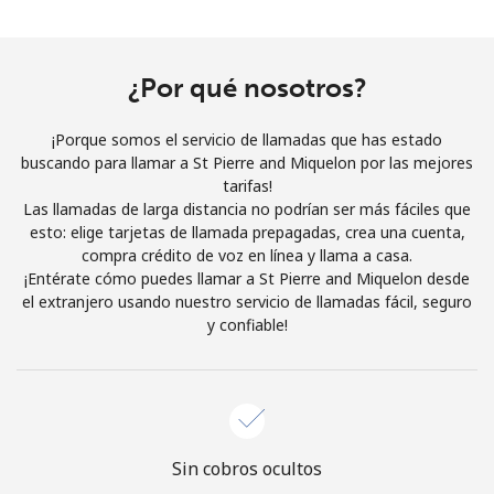
Al abrir una cuenta en este sitio web, estoy de acuerdo con
estos
Términos y condiciones.
¿Por qué nosotros?
Únete
¡Porque somos el servicio de llamadas que has estado
buscando para llamar a St Pierre and Miquelon por las mejores
tarifas!
Las llamadas de larga distancia no podrían ser más fáciles que
¡Hola!
esto: elige tarjetas de llamada prepagadas, crea una cuenta,
compra crédito de voz en línea y llama a casa.
¡Entérate cómo puedes llamar a St Pierre and Miquelon desde
Inicia sesión o
REGÍSTRATE →
el extranjero usando nuestro servicio de llamadas fácil, seguro
y confiable!
¿Olvidaste tu contraseña? →
Sin cobros ocultos