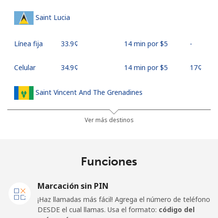
Saint Lucia
Línea fija
⁦33.9¢⁩
14 min por ⁦$5⁩
-
Celular
⁦34.9¢⁩
14 min por ⁦$5⁩
⁦17¢⁩
Saint Vincent And The Grenadines
Línea fija
⁦30.5¢⁩
16 min por ⁦$5⁩
-
Ver más destinos
Celular
⁦33.9¢⁩
14 min por ⁦$5⁩
-
Funciones
Samoa
Marcación sin PIN
Línea fija
⁦127.5¢⁩
3 min por ⁦$5⁩
-
¡Haz llamadas más fácil! Agrega el número de teléfono
DESDE el cual llamas. Usa el formato:
código del
Celular
⁦133.9¢⁩
3 min por ⁦$5⁩
⁦25¢⁩