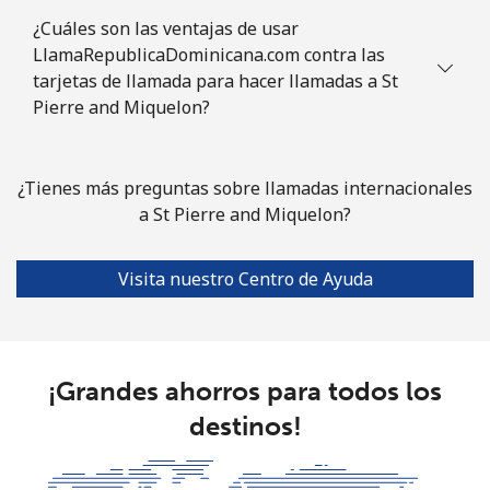
Somalia
¿Cuáles son las ventajas de usar
LlamaRepublicaDominicana.com contra las
Línea fija
⁦57.5¢⁩
8 min por ⁦$5⁩
-
tarjetas de llamada para hacer llamadas a St
Pierre and Miquelon?
Celular
⁦53.9¢⁩
9 min por ⁦$5⁩
-
South Africa
¿Tienes más preguntas sobre llamadas internacionales
a St Pierre and Miquelon?
Línea fija
⁦12.5¢⁩
40 min por ⁦$5⁩
-
Visita nuestro Centro de Ayuda
Celular
⁦10.5¢⁩
47 min por ⁦$5⁩
⁦7¢⁩
South Korea
¡Grandes ahorros para todos los
Línea fija
⁦4.9¢⁩
102 min por ⁦$5⁩
-
destinos!
Celular
⁦3.5¢⁩
142 min por ⁦$5⁩
⁦7¢⁩