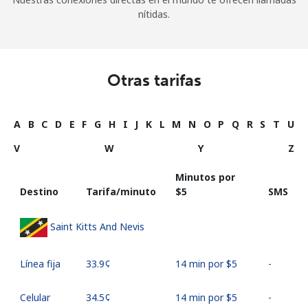
nítidas.
Otras tarifas
A
B
C
D
E
F
G
H
I
J
K
L
M
N
O
P
Q
R
S
T
U
V
W
Y
Z
Minutos por
Destino
Tarifa/minuto
⁦$5⁩
SMS
Saint Kitts And Nevis
Línea fija
⁦33.9¢⁩
14 min por ⁦$5⁩
-
Celular
⁦34.5¢⁩
14 min por ⁦$5⁩
-