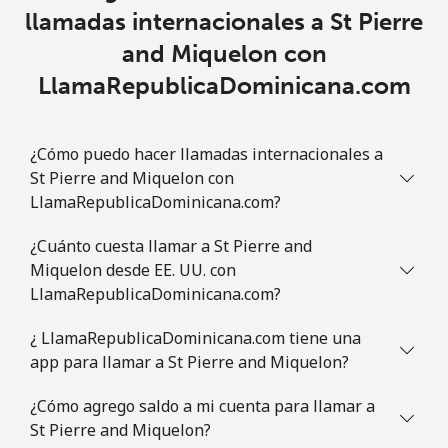
Slovakia
llamadas internacionales a St Pierre
and Miquelon con
Línea fija
⁦1.5¢⁩
333 min por ⁦$5⁩
-
LlamaRepublicaDominicana.com
Celular
⁦3.5¢⁩
142 min por ⁦$5⁩
⁦9¢⁩
¿Cómo puedo hacer llamadas internacionales a
Slovenia
St Pierre and Miquelon con
LlamaRepublicaDominicana.com?
Línea fija
⁦34.5¢⁩
14 min por ⁦$5⁩
-
¿Cuánto cuesta llamar a St Pierre and
Miquelon desde EE. UU. con
Celular
⁦55.5¢⁩
9 min por ⁦$5⁩
-
LlamaRepublicaDominicana.com?
Solomon Islands
¿ LlamaRepublicaDominicana.com tiene una
app para llamar a St Pierre and Miquelon?
All
⁦163.9¢⁩
3 min por ⁦$5⁩
-
country
¿Cómo agrego saldo a mi cuenta para llamar a
St Pierre and Miquelon?