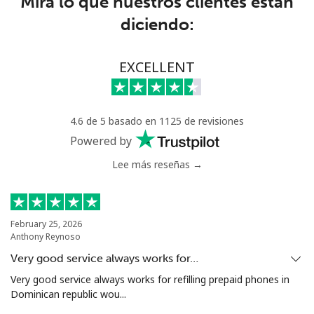
Mira lo que nuestros clientes están
diciendo:
Senegal
Línea fija
⁦46.9¢⁩
10 min por ⁦$5⁩
-
EXCELLENT
Celular
⁦40.9¢⁩
12 min por ⁦$5⁩
⁦27¢⁩
4.6 de 5 basado en 1125 de revisiones
Serbia
Powered by
Lee más reseñas →
Línea fija
⁦24.5¢⁩
20 min por ⁦$5⁩
-
Celular
⁦55.5¢⁩
9 min por ⁦$5⁩
-
February 25, 2026
Anthony Reynoso
Seychelles
Very good service always works for…
Línea fija
⁦89.5¢⁩
5 min por ⁦$5⁩
-
Very good service always works for refilling prepaid phones in
Dominican republic wou...
Celular
⁦87.5¢⁩
5 min por ⁦$5⁩
-