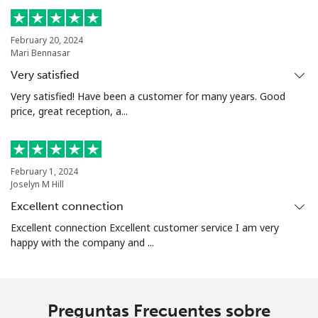
Sierra Leone
February 20, 2024
Mari Bennasar
Celular
⁦61.9¢⁩
8 min por ⁦$5⁩
-
Very satisfied
Very satisfied! Have been a customer for many years. Good
Singapore
price, great reception, a...
Línea fija
⁦1.9¢⁩
263 min por ⁦$5⁩
-
February 1, 2024
Celular
⁦1.9¢⁩
263 min por ⁦$5⁩
-
Joselyn M Hill
Excellent connection
Sint Maarten
Excellent connection Excellent customer service I am very
happy with the company and ...
Línea fija
⁦24.9¢⁩
20 min por ⁦$5⁩
-
Celular
⁦24.9¢⁩
20 min por ⁦$5⁩
-
Preguntas Frecuentes sobre