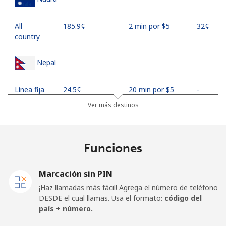
All
⁦185.9¢⁩
2 min por ⁦$5⁩
⁦32¢⁩
country
Nepal
Línea fija
⁦24.5¢⁩
20 min por ⁦$5⁩
-
Ver más destinos
Celular
⁦26.9¢⁩
18 min por ⁦$5⁩
-
Netherlands
Funciones
Línea fija
⁦1.5¢⁩
333 min por ⁦$5⁩
-
Marcación sin PIN
¡Haz llamadas más fácil! Agrega el número de teléfono
Celular
⁦22.5¢⁩
22 min por ⁦$5⁩
⁦13¢⁩
DESDE el cual llamas. Usa el formato:
código del
país + número.
New Caledonia