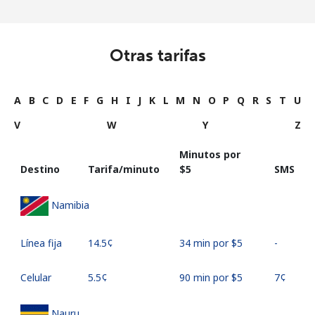
Otras tarifas
A
B
C
D
E
F
G
H
I
J
K
L
M
N
O
P
Q
R
S
T
U
V
W
Y
Z
Minutos por
Destino
Tarifa/minuto
⁦$5⁩
SMS
Namibia
Línea fija
⁦14.5¢⁩
34 min por ⁦$5⁩
-
Celular
⁦5.5¢⁩
90 min por ⁦$5⁩
⁦7¢⁩
Nauru