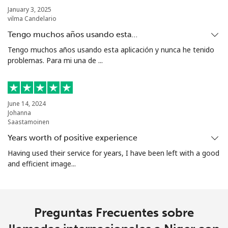
January 3, 2025
vilma Candelario
All
⁦200.9¢⁩
2 min por ⁦$5⁩
-
country
Tengo muchos años usando esta…
Tengo muchos años usando esta aplicación y nunca he tenido
North Korea
problemas. Para mi una de ...
All
⁦73.9¢⁩
6 min por ⁦$5⁩
-
country
June 14, 2024
Johanna
Norway
Saastamoinen
Years worth of positive experience
Línea fija
⁦1.5¢⁩
333 min por ⁦$5⁩
-
Having used their service for years, I have been left with a good
and efficient image...
Celular
⁦1.6¢⁩
312 min por ⁦$5⁩
⁦8¢⁩
Preguntas Frecuentes sobre