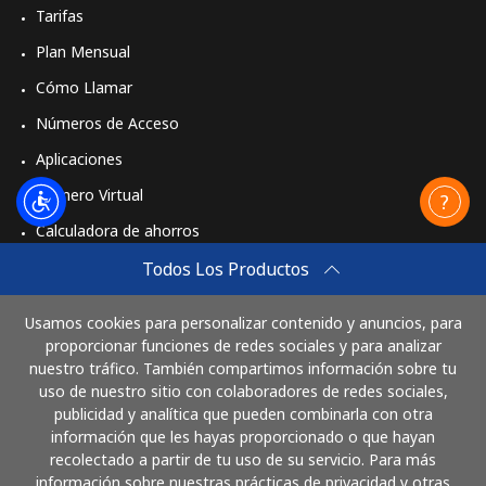
Tarifas
Plan Mensual
Cómo Llamar
Números de Acceso
Aplicaciones
Número Virtual
Calculadora de ahorros
Travel eSIM
Todos Los Productos
Comprar
Usamos cookies para personalizar contenido y anuncios, para
Cómo funciona
proporcionar funciones de redes sociales y para analizar
nuestro tráfico. También compartimos información sobre tu
uso de nuestro sitio con colaboradores de redes sociales,
publicidad y analítica que pueden combinarla con otra
Paga con
información que les hayas proporcionado o que hayan
recolectado a partir de tu uso de su servicio. Para más
información sobre nuestras prácticas de privacidad y otras