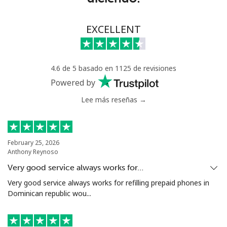
Línea fija
⁦53.9¢⁩
9 min por ⁦$5⁩
-
EXCELLENT
Celular
⁦47.9¢⁩
10 min por ⁦$5⁩
⁦32¢⁩
4.6 de 5 basado en 1125 de revisiones
Nigeria
Powered by
Lee más reseñas →
Línea fija
⁦21.5¢⁩
23 min por ⁦$5⁩
-
Celular
⁦16.5¢⁩
30 min por ⁦$5⁩
⁦35¢⁩
February 25, 2026
Anthony Reynoso
Niue
Very good service always works for…
All
⁦205.9¢⁩
2 min por ⁦$5⁩
-
Very good service always works for refilling prepaid phones in
country
Dominican republic wou...
Norfolk Island