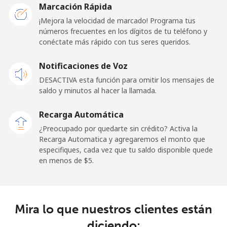
Marcación Rápida
Línea fija
⁦45.5¢⁩
10 min por ⁦$5⁩
-
¡Mejora la velocidad de marcado! Programa tus
números frecuentes en los dígitos de tu teléfono y
conéctate más rápido con tus seres queridos.
Celular
⁦48.9¢⁩
10 min por ⁦$5⁩
⁦11¢⁩
Notificaciones de Voz
New Zealand
DESACTIVA esta función para omitir los mensajes de
saldo y minutos al hacer la llamada.
Línea fija
⁦2.6¢⁩
192 min por ⁦$5⁩
-
Recarga Automática
Celular
⁦6.9¢⁩
72 min por ⁦$5⁩
⁦12¢⁩
¿Preocupado por quedarte sin crédito? Activa la
Recarga Automatica y agregaremos el monto que
Nicaragua
especifiques, cada vez que tu saldo disponible quede
en menos de ⁦$5⁩.
Línea fija
⁦19.5¢⁩
25 min por ⁦$5⁩
-
Celular
⁦33.9¢⁩
14 min por ⁦$5⁩
⁦27¢⁩
Mira lo que nuestros clientes están
diciendo:
Niger