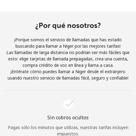
Al abrir una cuenta en este sitio web, estoy de acuerdo con
estos
Términos y condiciones.
¿Por qué nosotros?
Únete
¡Porque somos el servicio de llamadas que has estado
buscando para llamar a Niger por las mejores tarifas!
Las llamadas de larga distancia no podrían ser más fáciles que
esto: elige tarjetas de llamada prepagadas, crea una cuenta,
¡Hola!
compra crédito de voz en línea y llama a casa.
¡Entérate cómo puedes llamar a Niger desde el extranjero
usando nuestro servicio de llamadas fácil, seguro y confiable!
Inicia sesión o
REGÍSTRATE →
Sin cobros ocultos
¿Olvidaste tu contraseña? →
Pagas sólo los minutos que utilizas, nuestras tarifas incluyen
impuestos.