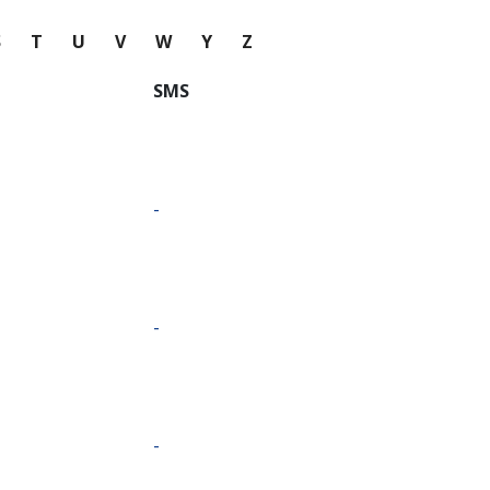
S
T
U
V
W
Y
Z
SMS
-
-
-