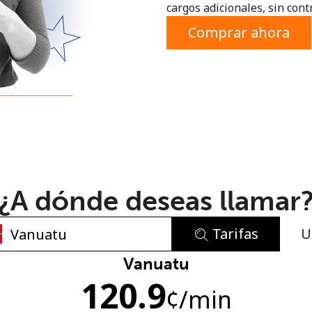
cargos adicionales, sin contr
o
Comprar ahora
¿A dónde deseas llamar
Tarifas
U
No se ha creado una contraseña
Vanuatu
120.9
Mínimo 8 caracteres
¢
/min
Una letra mayúscula y una minúscula