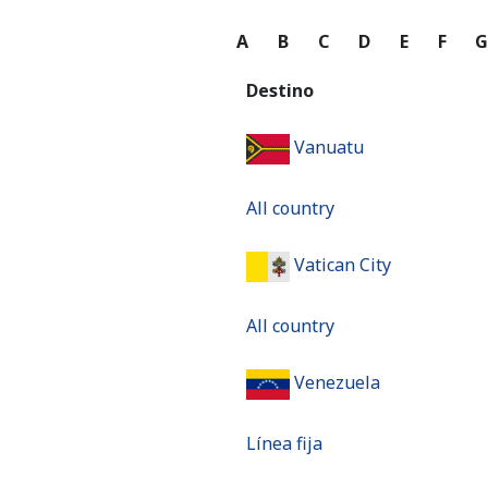
A
B
C
D
E
F
Destino
Vanuatu
All country
Vatican City
All country
Venezuela
Línea fija