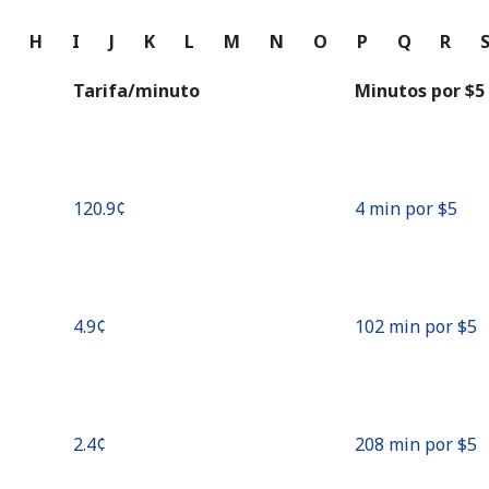
o
G
H
I
J
K
L
M
N
O
P
Q
R
Continuar con
Tarifa/minuto
Minutos por ⁦$5⁩
⁦120.9¢⁩
4 min por ⁦$5⁩
⁦4.9¢⁩
102 min por ⁦$5⁩
⁦2.4¢⁩
208 min por ⁦$5⁩