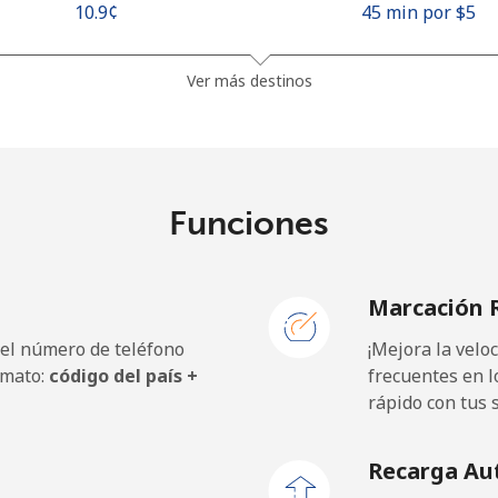
⁦10.9¢⁩
45 min por ⁦$5⁩
⁦4.9¢⁩
102 min por ⁦$5⁩
Ver más destinos
⁦10.5¢⁩
47 min por ⁦$5⁩
Funciones
⁦10.5¢⁩
47 min por ⁦$5⁩
Marcación 
 el número de teléfono
¡Mejora la vel
rmato:
código del país +
frecuentes en l
rápido con tus 
Recarga Au