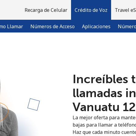
Recarga de Celular
Crédito de Voz
Travel e
mo Llamar
Números de Acceso
Aplicaciones
Número 
¡Bienvenido!
Increíbles 
¿Ya tienes una cuenta?
Inicia sesión →
llamadas i
Regístrate con
Vanuatu ⁦12
La mejor oferta para manten
bajas para llamar a teléfon
Haz que cada minuto cuente