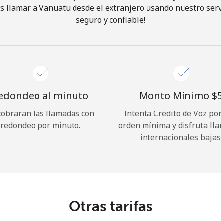
 llamar a Vanuatu desde el extranjero usando nuestro servi
seguro y confiable!
¡Hola!
Inicia sesión o
REGÍSTRATE →
edondeo al minuto
Monto Mínimo ⁦$5
cobrarán las llamadas con
Intenta Crédito de Voz po
redondeo por minuto.
orden mínima y disfruta ll
internacionales bajas
¿Olvidaste tu contraseña? →
Iniciar Sesión
Otras tarifas