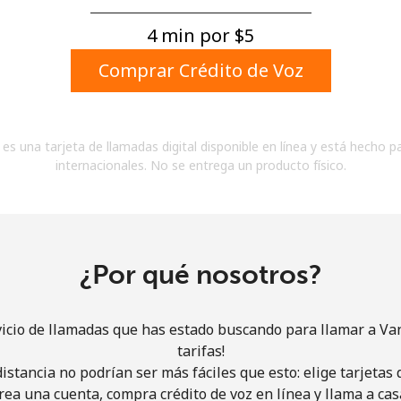
Un número
Un caracter especial
4 min por ⁦$5⁩
Comprar Crédito de Voz
es una tarjeta de llamadas digital disponible en línea y está hecho p
internacionales. No se entrega un producto físico.
Mantente en contacto para recibir nuestras mejores
ofertas.
Al abrir una cuenta en este sitio web, estoy de
acuerdo con estos
Términos y condiciones.
¿Por qué nosotros?
Únete
vicio de llamadas que has estado buscando para llamar a Va
tarifas!
istancia no podrían ser más fáciles que esto: elige tarjeta
rea una cuenta, compra crédito de voz en línea y llama a cas