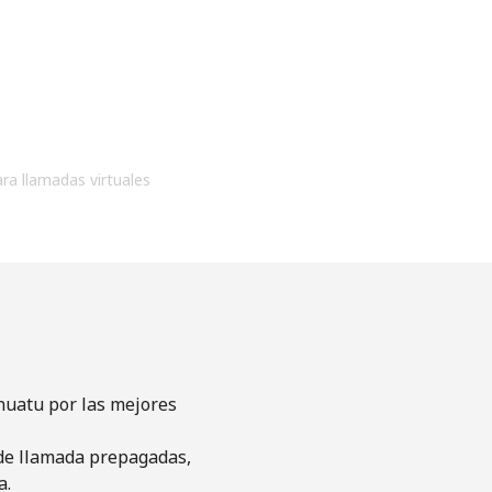
ara llamadas virtuales
nuatu por las mejores
s de llamada prepagadas,
a.