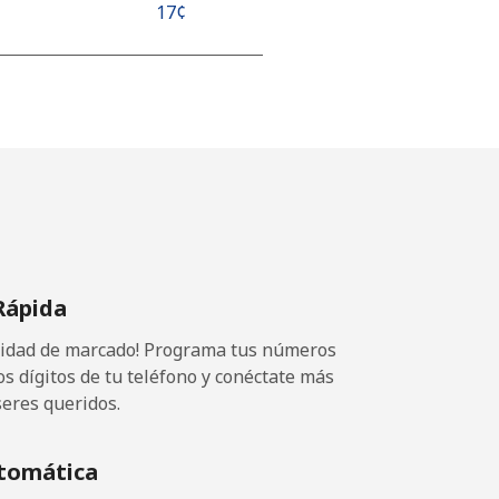
⁦17¢⁩
⁦17¢⁩
-
-
Rápida
ocidad de marcado! Programa tus números
os dígitos de tu teléfono y conéctate más
seres queridos.
tomática