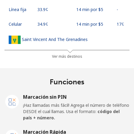
Línea fija
⁦33.9¢⁩
14 min por ⁦$5⁩
-
Celular
⁦34.9¢⁩
14 min por ⁦$5⁩
⁦17¢⁩
Saint Vincent And The Grenadines
Línea fija
⁦30.5¢⁩
16 min por ⁦$5⁩
-
Ver más destinos
Celular
⁦33.9¢⁩
14 min por ⁦$5⁩
-
Funciones
Samoa
Marcación sin PIN
Línea fija
⁦127.5¢⁩
3 min por ⁦$5⁩
-
¡Haz llamadas más fácil! Agrega el número de teléfono
DESDE el cual llamas. Usa el formato:
código del
Celular
⁦133.9¢⁩
3 min por ⁦$5⁩
⁦25¢⁩
país + número.
San Marino
Marcación Rápida