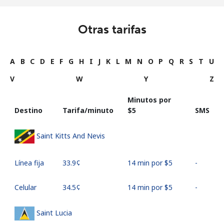
Otras tarifas
A
B
C
D
E
F
G
H
I
J
K
L
M
N
O
P
Q
R
S
T
U
V
W
Y
Z
Minutos por
Destino
Tarifa/minuto
⁦$5⁩
SMS
Saint Kitts And Nevis
Línea fija
⁦33.9¢⁩
14 min por ⁦$5⁩
-
Celular
⁦34.5¢⁩
14 min por ⁦$5⁩
-
Saint Lucia