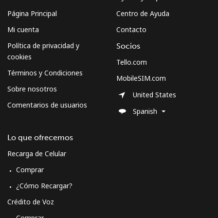
Celular
⁦46.5¢⁩
10 min por ⁦$5⁩
-
Página Principal
Centro de Ayuda
Mi cuenta
Contacto
Sweden
Política de privacidad y
Socios
Línea fija
⁦1.9¢⁩
263 min por ⁦$5⁩
-
cookies
Tello.com
Términos y Condiciones
MobileSIM.com
Celular
⁦5.9¢⁩
84 min por ⁦$5⁩
⁦8¢⁩
Sobre nosotros
United States
Switzerland
Comentarios de usuarios
Spanish
Línea fija
⁦4.5¢⁩
111 min por ⁦$5⁩
-
Lo que ofrecemos
Recarga de Celular
Celular
⁦16.9¢⁩
29 min por ⁦$5⁩
⁦11¢⁩
Comprar
Syria
¿Cómo Recargar?
Crédito de Voz
Línea fija
⁦24.9¢⁩
20 min por ⁦$5⁩
-
Comprar