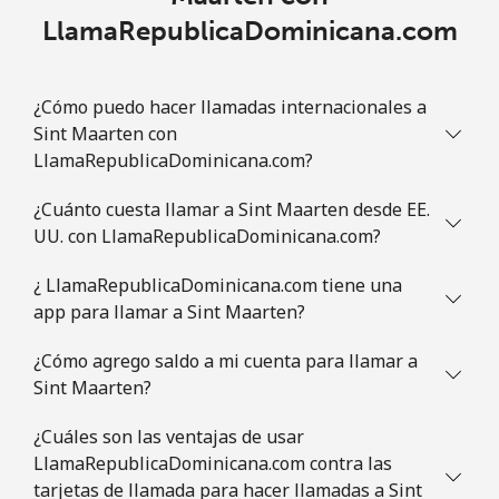
Línea fija
⁦1.5¢⁩
333 min por ⁦$5⁩
-
LlamaRepublicaDominicana.com
Celular
⁦3.5¢⁩
142 min por ⁦$5⁩
⁦9¢⁩
¿Cómo puedo hacer llamadas internacionales a
Slovenia
Sint Maarten con
LlamaRepublicaDominicana.com?
Línea fija
⁦34.5¢⁩
14 min por ⁦$5⁩
-
¿Cuánto cuesta llamar a Sint Maarten desde EE.
UU. con LlamaRepublicaDominicana.com?
Celular
⁦55.5¢⁩
9 min por ⁦$5⁩
-
¿ LlamaRepublicaDominicana.com tiene una
Solomon Islands
app para llamar a Sint Maarten?
All
⁦163.9¢⁩
3 min por ⁦$5⁩
-
¿Cómo agrego saldo a mi cuenta para llamar a
country
Sint Maarten?
Somalia
¿Cuáles son las ventajas de usar
LlamaRepublicaDominicana.com contra las
tarjetas de llamada para hacer llamadas a Sint
Línea fija
⁦57.5¢⁩
8 min por ⁦$5⁩
-