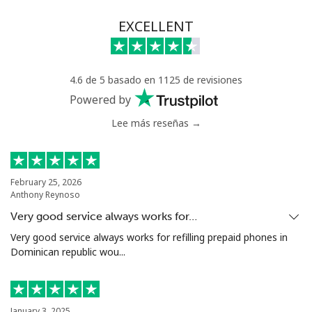
Línea fija
⁦46.9¢⁩
10 min por ⁦$5⁩
-
EXCELLENT
Celular
⁦40.9¢⁩
12 min por ⁦$5⁩
⁦27¢⁩
4.6 de 5 basado en 1125 de revisiones
Serbia
Powered by
Lee más reseñas →
Línea fija
⁦24.5¢⁩
20 min por ⁦$5⁩
-
Celular
⁦55.5¢⁩
9 min por ⁦$5⁩
-
February 25, 2026
Anthony Reynoso
Seychelles
Very good service always works for…
Línea fija
⁦89.5¢⁩
5 min por ⁦$5⁩
-
Very good service always works for refilling prepaid phones in
Dominican republic wou...
Celular
⁦87.5¢⁩
5 min por ⁦$5⁩
-
Sierra Leone
January 3, 2025