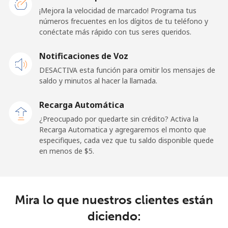
¡Mejora la velocidad de marcado! Programa tus
números frecuentes en los dígitos de tu teléfono y
Línea fija
⁦24.5¢⁩
20 min por ⁦$5⁩
-
conéctate más rápido con tus seres queridos.
Celular
⁦23.5¢⁩
21 min por ⁦$5⁩
-
Notificaciones de Voz
DESACTIVA esta función para omitir los mensajes de
Sao Tome And Principe
saldo y minutos al hacer la llamada.
All
⁦214.9¢⁩
2 min por ⁦$5⁩
-
Recarga Automática
country
¿Preocupado por quedarte sin crédito? Activa la
Recarga Automatica y agregaremos el monto que
Saudi Arabia
especifiques, cada vez que tu saldo disponible quede
en menos de ⁦$5⁩.
Línea fija
⁦14.9¢⁩
33 min por ⁦$5⁩
-
Celular
⁦22.9¢⁩
21 min por ⁦$5⁩
-
Mira lo que nuestros clientes están
diciendo:
Senegal