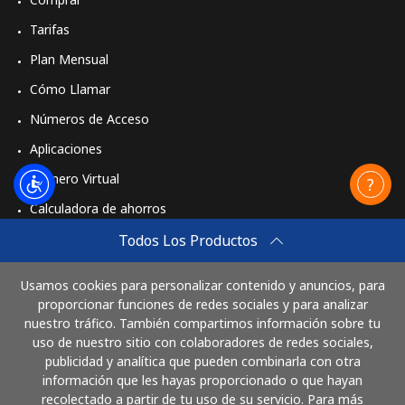
Celular
⁦26.5¢⁩
18 min por ⁦$5⁩
⁦35¢⁩
Tarifas
Plan Mensual
Cómo Llamar
Números de Acceso
Aplicaciones
Número Virtual
Calculadora de ahorros
Travel eSIM
Todos Los Productos
Comprar
Usamos cookies para personalizar contenido y anuncios, para
Cómo funciona
proporcionar funciones de redes sociales y para analizar
nuestro tráfico. También compartimos información sobre tu
uso de nuestro sitio con colaboradores de redes sociales,
publicidad y analítica que pueden combinarla con otra
Paga con
información que les hayas proporcionado o que hayan
recolectado a partir de tu uso de su servicio. Para más