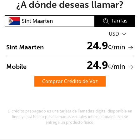
¿A dónde deseas llamar?
Tarifas
USD
24.9
¢
/min
Sint Maarten
No se ha creado una contraseña
Mínimo 8 caracteres
24.9
¢
/min
Mobile
Una letra mayúscula y una minúscula
Un número
Un caracter especial
Comprar Crédito de Voz
El crédito prepagado es una tarjeta de llamadas digital disponible en
línea y está hecho para llamadas virtuales internacionales. No se
entrega un producto físico.
Mantente en contacto para recibir nuestras mejores
ofertas.