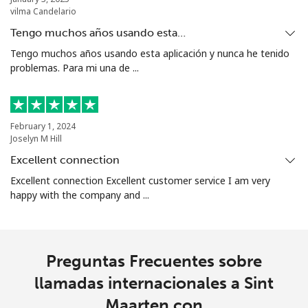
vilma Candelario
Celular
⁦61.9¢⁩
8 min por ⁦$5⁩
-
Tengo muchos años usando esta…
Tengo muchos años usando esta aplicación y nunca he tenido
Singapore
problemas. Para mi una de ...
Línea fija
⁦1.9¢⁩
263 min por ⁦$5⁩
-
February 1, 2024
Celular
⁦1.9¢⁩
263 min por ⁦$5⁩
-
Joselyn M Hill
Excellent connection
Sint Maarten
Excellent connection Excellent customer service I am very
happy with the company and ...
Línea fija
⁦24.9¢⁩
20 min por ⁦$5⁩
-
Celular
⁦24.9¢⁩
20 min por ⁦$5⁩
-
Preguntas Frecuentes sobre
Slovakia
llamadas internacionales a Sint
Maarten con