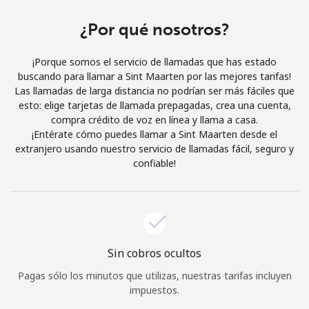
Al abrir una cuenta en este sitio web, estoy de acuerdo con
estos
Términos y condiciones.
¿Por qué nosotros?
¡Porque somos el servicio de llamadas que has estado
Únete
buscando para llamar a Sint Maarten por las mejores tarifas!
Las llamadas de larga distancia no podrían ser más fáciles que
esto: elige tarjetas de llamada prepagadas, crea una cuenta,
compra crédito de voz en línea y llama a casa.
¡Entérate cómo puedes llamar a Sint Maarten desde el
¡Hola!
extranjero usando nuestro servicio de llamadas fácil, seguro y
confiable!
Inicia sesión o
REGÍSTRATE →
Sin cobros ocultos
Pagas sólo los minutos que utilizas, nuestras tarifas incluyen
¿Olvidaste tu contraseña? →
impuestos.