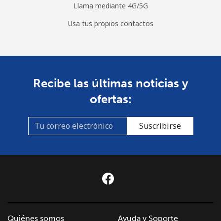
Llama mediante 4G/5G
St Pierre And Miquelon
Usa tus propios contactos
Línea fija
⁦53.9¢⁩
9 min por ⁦$5⁩
-
Celular
⁦54.5¢⁩
9 min por ⁦$5⁩
-
Recibe las últimas noticias y
ofertas:
Sudan
Suscribirse
Línea fija
⁦47.9¢⁩
10 min por ⁦$5⁩
-
Celular
⁦44.5¢⁩
11 min por ⁦$5⁩
⁦35¢⁩
Suriname
Línea fija
⁦44.5¢⁩
11 min por ⁦$5⁩
-
Quiénes somos
Ayuda y Soporte