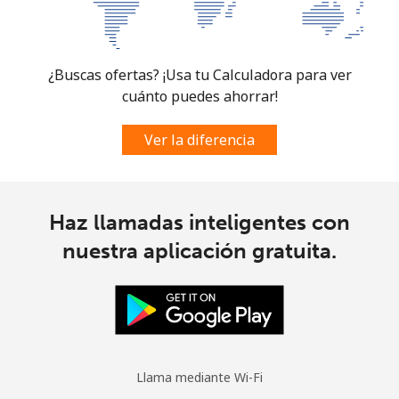
Celular
⁦70.5¢⁩
7 min por ⁦$5⁩
-
Spain
¿Buscas ofertas? ¡Usa tu Calculadora para ver
cuánto puedes ahorrar!
Línea fija
⁦1.5¢⁩
333 min por ⁦$5⁩
-
Ver la diferencia
Celular
⁦1.5¢⁩
333 min por ⁦$5⁩
⁦7¢⁩
Sri Lanka
Haz llamadas inteligentes con
Línea fija
⁦28.5¢⁩
17 min por ⁦$5⁩
-
nuestra aplicación gratuita.
Celular
⁦24.5¢⁩
20 min por ⁦$5⁩
-
St Helena
All
⁦283.5¢⁩
1 min por ⁦$5⁩
-
Llama mediante Wi-Fi
country